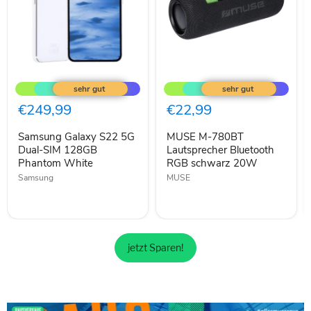
Samsung
MUSE
Galaxy
M-
S22
780BT
5G
Lautsprecher
€249,99
€22,99
Dual-
Bluetooth
SIM
RGB
Samsung Galaxy S22 5G
MUSE M-780BT
128GB
schwarz
Phantom
Dual-SIM 128GB
20W
Lautsprecher Bluetooth
White
Phantom White
RGB schwarz 20W
Samsung
MUSE
jetzt Sparen!