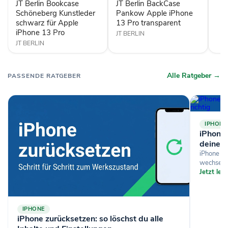
JT Berlin Bookcase
JT Berlin BackCase
für
13
Apple
Schöneberg Kunstleder
Pro
Pankow Apple iPhone
iPhone
transparent
schwarz für Apple
13 Pro transparent
13
iPhone 13 Pro
JT BERLIN
Pro
JT BERLIN
Alle Ratgeber →
PASSENDE RATGEBER
IPHONE
iPhone-
deine D
iPhone si
wechselst
Jetzt le
IPHONE
iPhone zurücksetzen: so löschst du alle