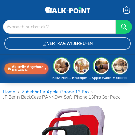
Menü
Waren
anzei
VERTRAG WIDERRUFEN
Aktuelle Angebote
🔥
›
BIS −60 %
Kekz-Hörspiele
Einsteiger-Handy
Apple Watch
E-Scooter
Home
Zubehör für Apple iPhone 13 Pro
JT Berlin BackCase PANKOW Soft iPhone 13Pro 3er Pack