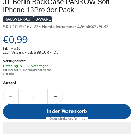
JT Berlin BackCase PANKOW Soft
iPhone 13Pro 3er Pack
RAUSVERKAUF
B-WARE
SKU
10097167-223
Herstellernummer
4260464228082
Aktueller Preis
€0,99
inkl. MwSt.
zzgl. Versand - vsl. 5,99
EUR
- (DE)
Verfügbarkeit:
Verfügbar
Lieferung in 1 - 2 Werktagen
-
natürlich mit 30 Tagen Rückgaberecht
#lagernd
Anzahl
In den Warenkorb