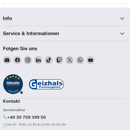
Info
Service & Informationen
Folgen Sie uns
Email
Finden
Finden
Finden
Finden
Finden
Finden
Finden
Finden
Talk-
Sie
Sie
Sie
Sie
Sie
Sie
Sie
Sie
Point
uns
uns
uns
uns
uns
uns
uns
uns
auf
auf
auf
auf
auf
auf
auf
auf
Facebook
Instagram
LinkedIn
TikTok
Twitch
X
WhatsApp
YouTube
Kontakt
Servicehotline
+49 30 759 399 50
Mo–Fr · 9:00–12:30 & 13:00–16:30 Uhr