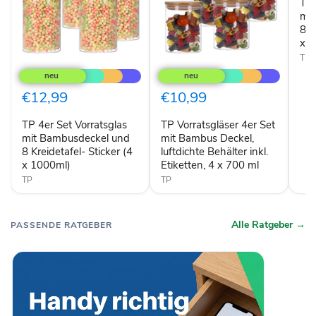
TP 
und
8
mi
Krei
8 K
Stic
x 7
(4
TP
TP
TP
x
4er
Vorratsgläser
700
Set
4er
Vorratsglas
Set
€12,99
€10,99
mit
mit
Bambusdeckel
Bambus
TP 4er Set Vorratsglas
TP Vorratsgläser 4er Set
und
Deckel,
8
mit Bambusdeckel und
luftdichte
mit Bambus Deckel,
Kreidetafel-
Behälter
8 Kreidetafel- Sticker (4
luftdichte Behälter inkl.
Sticker
inkl.
x 1000ml)
Etiketten, 4 x 700 ml
(4
Etiketten,
TP
TP
x
4
1000ml)
x
700
ml
Alle Ratgeber →
PASSENDE RATGEBER