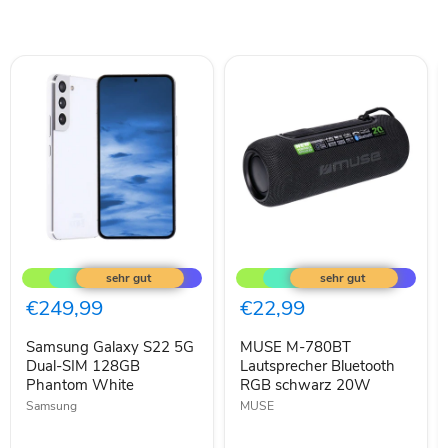
Samsung
MUSE
Galaxy
M-
S22
780BT
5G
Lautsprecher
€249,99
€22,99
Dual-
Bluetooth
SIM
RGB
Samsung Galaxy S22 5G
MUSE M-780BT
128GB
schwarz
Phantom
Dual-SIM 128GB
20W
Lautsprecher Bluetooth
White
Phantom White
RGB schwarz 20W
Samsung
MUSE