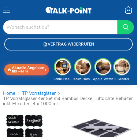
Menü
Waren
anzei
VERTRAG WIDERRUFEN
Aktuelle Angebote
🔥
›
BIS −60 %
Schul-Headset
Kekz-Hörspiele
Apple Watch
E-Scooter
Home
TP Vorratsgläser
TP Vorratsgläser 4er Set mit Bambus Deckel, luftdichte Behälter
inkl. Etiketten, 4 x 1000 ml