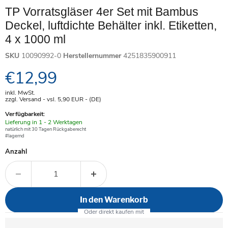
TP Vorratsgläser 4er Set mit Bambus
Deckel, luftdichte Behälter inkl. Etiketten,
4 x 1000 ml
SKU
10090992-0
Herstellernummer
4251835900911
Aktueller Preis
€12,99
inkl. MwSt.
zzgl. Versand - vsl. 5,90
EUR
- (DE)
Verfügbarkeit:
Verfügbar
Lieferung in 1 - 2 Werktagen
-
natürlich mit 30 Tagen Rückgaberecht
#lagernd
Anzahl
In den Warenkorb