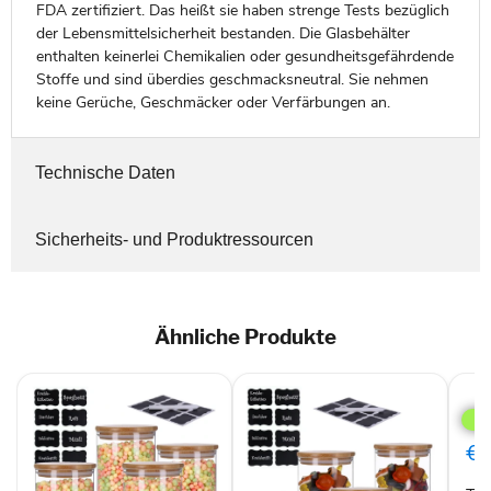
FDA zertifiziert. Das heißt sie haben strenge Tests bezüglich
der Lebensmittelsicherheit bestanden. Die Glasbehälter
enthalten keinerlei Chemikalien oder gesundheitsgefährdende
Stoffe und sind überdies geschmacksneutral. Sie nehmen
keine Gerüche, Geschmäcker oder Verfärbungen an.
Technische Daten
Sicherheits- und Produktressourcen
Ähnliche Produkte
TP
4er
Set
Vorr
€1
mit
Bam