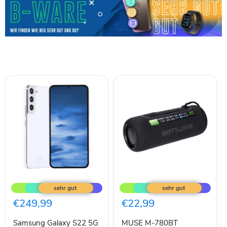
Samsung
MUSE
Galaxy
M-
S22
780BT
5G
Lautsprecher
€249,99
€22,99
Dual-
Bluetooth
SIM
RGB
Samsung Galaxy S22 5G
MUSE M-780BT
128GB
schwarz