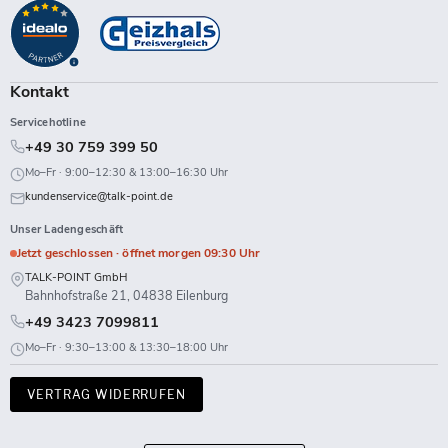
auf
auf
auf
auf
auf
auf
auf
auf
Facebook
Instagram
LinkedIn
TikTok
Twitch
X
WhatsApp
YouTube
Kontakt
Servicehotline
+49 30 759 399 50
Mo–Fr · 9:00–12:30 & 13:00–16:30 Uhr
kundenservice@talk-point.de
Unser Ladengeschäft
Jetzt geschlossen · öffnet morgen 09:30 Uhr
TALK-POINT GmbH
Bahnhofstraße 21, 04838 Eilenburg
+49 3423 7099811
Mo–Fr · 9:30–13:00 & 13:30–18:00 Uhr
VERTRAG WIDERRUFEN