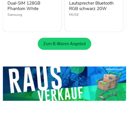
Phantom
Dual-SIM 128GB
20W
Lautsprecher Bluetooth
White
Phantom White
RGB schwarz 20W
Samsung
MUSE
Zum B-Waren Angebot