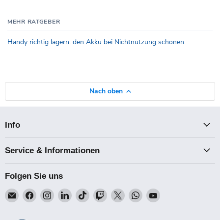
MEHR RATGEBER
Handy richtig lagern: den Akku bei Nichtnutzung schonen
Nach oben
Info
Service & Informationen
Folgen Sie uns
Email
Finden
Finden
Finden
Finden
Finden
Finden
Finden
Finden
Talk-
Sie
Sie
Sie
Sie
Sie
Sie
Sie
Sie
Point
uns
uns
uns
uns
uns
uns
uns
uns