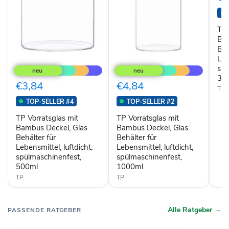
Deck
Glas
Behä
für
TP 
Lebe
Bam
luftd
Beh
spül
TP
TP
Leb
350
Vorratsglas
Vorratsglas
spü
mit
mit
35
Bambus
Bambus
€3,84
€4,84
TP
Deckel,
Deckel,
Glas
Glas
TOP-SELLER #4
TOP-SELLER #2
Behälter
Behälter
für
für
TP Vorratsglas mit
TP Vorratsglas mit
Lebensmittel,
Lebensmittel,
Bambus Deckel, Glas
Bambus Deckel, Glas
luftdicht,
luftdicht,
Behälter für
Behälter für
spülmaschinenfest,
spülmaschinenfest,
Lebensmittel, luftdicht,
Lebensmittel, luftdicht,
500ml
1000ml
spülmaschinenfest,
spülmaschinenfest,
500ml
1000ml
TP
TP
Alle Ratgeber →
PASSENDE RATGEBER