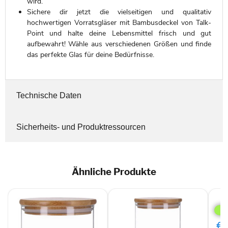
wird.
Sichere dir jetzt die vielseitigen und qualitativ
hochwertigen Vorratsgläser mit Bambusdeckel von Talk-
Point und halte deine Lebensmittel frisch und gut
aufbewahrt! Wähle aus verschiedenen Größen und finde
das perfekte Glas für deine Bedürfnisse.
Technische Daten
Sicherheits- und Produktressourcen
Ähnliche Produkte
TP
Vorr
mit
Bam
€3