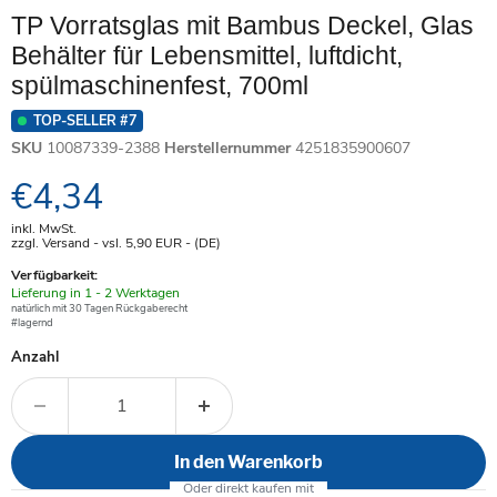
TP Vorratsglas mit Bambus Deckel, Glas
Behälter für Lebensmittel, luftdicht,
spülmaschinenfest, 700ml
TOP-SELLER #7
SKU
10087339-2388
Herstellernummer
4251835900607
Aktueller Preis
€4,34
inkl. MwSt.
zzgl. Versand - vsl. 5,90
EUR
- (DE)
Verfügbarkeit:
Verfügbar
Lieferung in 1 - 2 Werktagen
-
natürlich mit 30 Tagen Rückgaberecht
#lagernd
Anzahl
In den Warenkorb