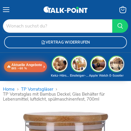
Menü
Waren
anzei
VERTRAG WIDERRUFEN
Aktuelle Angebote
🔥
›
BIS −60 %
Kekz-Hörspiele
Einsteiger-Handy
Apple Watch
E-Scooter
Home
TP Vorratsgläser
TP Vorratsglas mit Bambus Deckel, Glas Behälter für
Lebensmittel, luftdicht, spülmaschinenfest, 700ml