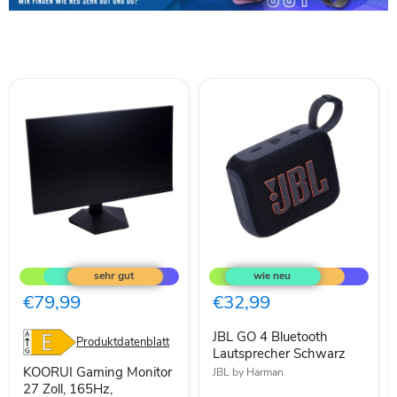
KOORUI
JBL
Gaming
GO
Monitor
4
27
Bluetooth
€79,99
€32,99
Zoll,
Lautsprecher
165Hz,
Schwarz
JBL GO 4 Bluetooth
FHD(1920×108
Produktdatenblatt
Lautsprecher Schwarz
KOORUI Gaming Monitor
JBL by Harman
27 Zoll, 165Hz,