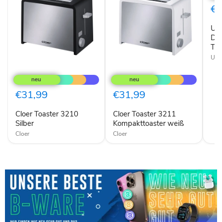
Dua
€3
380
4
Uno
Sch
Toas
Dua
wei
Toa
Uno
Cloer
Cloer
Toaster
Toaster
3210
3211
Silber
Kompakttoaster
€31,99
€31,99
weiß
Cloer Toaster 3210
Cloer Toaster 3211
Silber
Kompakttoaster weiß
Cloer
Cloer