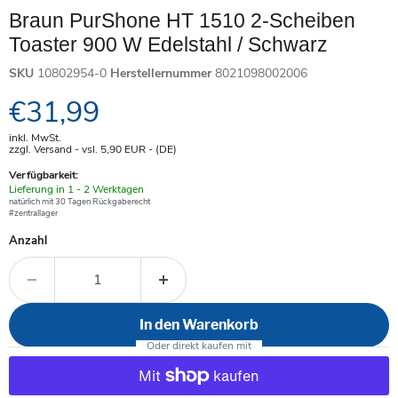
Braun PurShone HT 1510 2-Scheiben
Toaster 900 W Edelstahl / Schwarz
SKU
10802954-0
Herstellernummer
8021098002006
Aktueller Preis
€31,99
inkl. MwSt.
zzgl. Versand - vsl. 5,90
EUR
- (DE)
Verfügbarkeit:
Verfügbar
Lieferung in 1 - 2 Werktagen
-
natürlich mit 30 Tagen Rückgaberecht
#zentrallager
Anzahl
In den Warenkorb