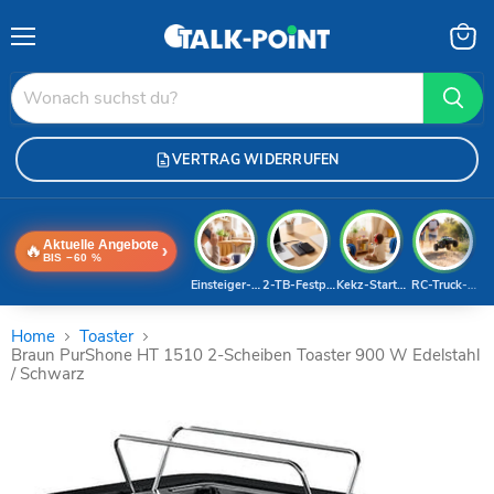
Menü
Waren
anzei
VERTRAG WIDERRUFEN
Aktuelle Angebote
🔥
›
BIS −60 %
Einsteiger-Handy
2-TB-Festplatte
Kekz-Starterset
RC-Truck-Dea
Home
Toaster
Braun PurShone HT 1510 2-Scheiben Toaster 900 W Edelstahl
/ Schwarz