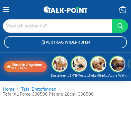
Menü
Waren
anzei
VERTRAG WIDERRUFEN
Aktuelle Angebote
🔥
›
BIS −60 %
Einsteiger-Handy
2-TB-Festplatte
Kekz-Starterset
Apple Watch
E
Home
Tefal Bratpfannen
Tefal XL Force C38506 Pfanne 28cm, C38506