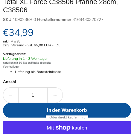
Tefal XL Force C38506 Pfanne 28cm,
C38506
SKU
10902369-0
Herstellernummer
3168430320727
Aktueller Preis
€34,99
inkl. MwSt.
zzgl. Versand - vsl. 65,00
EUR
- (DE)
Verfügbarkeit:
Verfügbar
Lieferung in 1 - 3 Werktagen
-
natürlich mit 30 Tagen Rückgaberecht
#zentrallager
Lieferung bis Bordsteinkante
Anzahl
In den Warenkorb