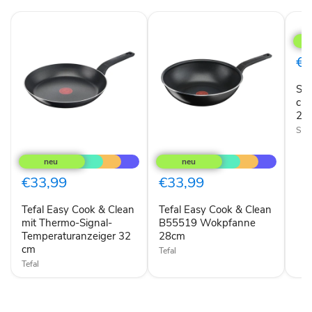
Silit
Stie
Talis
28
€2
cm
Silit
Sil
Stie
Talis
cm 
28
28
cm
Silit
Tefal
Tefal
Easy
Easy
Cook
Cook
&
&
€33,99
€33,99
Clean
Clean
mit
B55519
Tefal Easy Cook & Clean
Tefal Easy Cook & Clean
Thermo-
Wokpfanne
Signal-
mit Thermo-Signal-
28cm
B55519 Wokpfanne
Temperaturanzeiger
Temperaturanzeiger 32
28cm
32
cm
Tefal
cm
Tefal