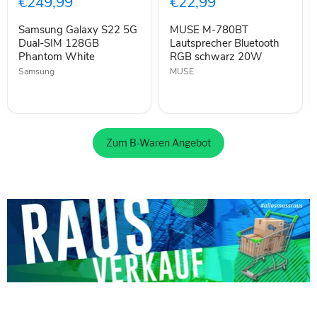
€249,99
€22,99
Dual-
Bluetooth
SIM
RGB
Samsung Galaxy S22 5G
MUSE M-780BT
128GB
schwarz
Phantom
Dual-SIM 128GB
20W
Lautsprecher Bluetooth
White
Phantom White
RGB schwarz 20W
Samsung
MUSE
Zum B-Waren Angebot