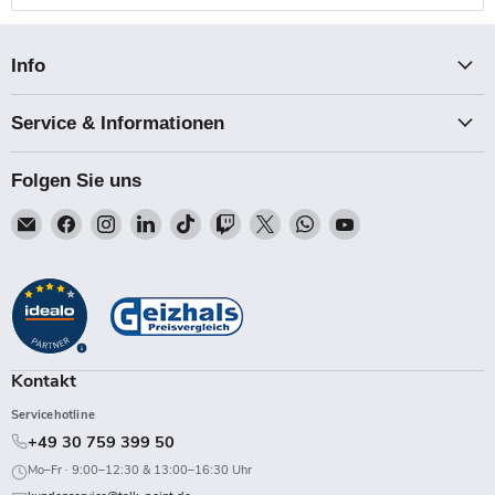
Info
Service & Informationen
Folgen Sie uns
Email
Finden
Finden
Finden
Finden
Finden
Finden
Finden
Finden
Talk-
Sie
Sie
Sie
Sie
Sie
Sie
Sie
Sie
Point
uns
uns
uns
uns
uns
uns
uns
uns
auf
auf
auf
auf
auf
auf
auf
auf
Facebook
Instagram
LinkedIn
TikTok
Twitch
X
WhatsApp
YouTube
Kontakt
Servicehotline
+49 30 759 399 50
Mo–Fr · 9:00–12:30 & 13:00–16:30 Uhr