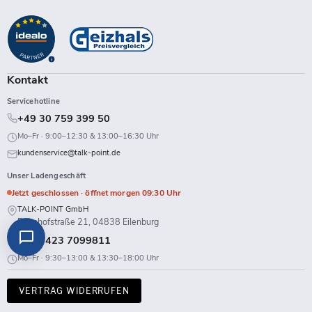
Point
uns
uns
uns
uns
uns
uns
uns
uns
auf
auf
auf
auf
auf
auf
auf
auf
Facebook
Instagram
LinkedIn
TikTok
Twitch
X
WhatsApp
YouTube
Kontakt
Servicehotline
+49 30 759 399 50
Mo–Fr · 9:00–12:30 & 13:00–16:30 Uhr
kundenservice@talk-point.de
Unser Ladengeschäft
Jetzt geschlossen · öffnet morgen 09:30 Uhr
TALK-POINT GmbH
Bahnhofstraße 21, 04838 Eilenburg
+49 3423 7099811
Mo–Fr · 9:30–13:00 & 13:30–18:00 Uhr
VERTRAG WIDERRUFEN