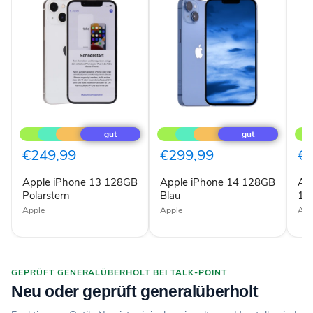
Apple
Apple
App
iPhone
iPhone
iPh
13
14
13
128GB
128GB
Pro
€249,99
€299,99
€
Polarstern
Blau
128
Sier
Apple iPhone 13 128GB
Apple iPhone 14 128GB
Ap
Polarstern
Blau
12
Apple
Apple
App
GEPRÜFT GENERALÜBERHOLT BEI TALK-POINT
Neu oder geprüft generalüberholt