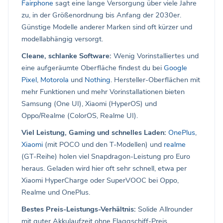
Fairphone
sagt eine lange Versorgung über viele Jahre
zu, in der Größenordnung bis Anfang der 2030er.
Günstige Modelle anderer Marken sind oft kürzer und
modellabhängig versorgt.
Cleane, schlanke Software:
Wenig Vorinstalliertes und
eine aufgeräumte Oberfläche findest du bei
Google
Pixel
,
Motorola
und
Nothing
. Hersteller-Oberflächen mit
mehr Funktionen und mehr Vorinstallationen bieten
Samsung (One UI), Xiaomi (HyperOS) und
Oppo/Realme (ColorOS, Realme UI).
Viel Leistung, Gaming und schnelles Laden:
OnePlus
,
Xiaomi
(mit POCO und den T-Modellen) und
realme
(GT-Reihe) holen viel Snapdragon-Leistung pro Euro
heraus. Geladen wird hier oft sehr schnell, etwa per
Xiaomi HyperCharge oder SuperVOOC bei Oppo,
Realme und OnePlus.
Bestes Preis-Leistungs-Verhältnis:
Solide Allrounder
mit guter Akkulaufzeit ohne Flaggschiff-Preis