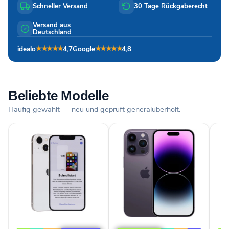
Schneller Versand
30 Tage Rückgaberecht
Versand aus
Deutschland
idealo
4,7
Google
4,8
★★★★★
★★★★★
Beliebte Modelle
Häufig gewählt — neu und geprüft generalüberholt.
Apple
Apple
App
iPhone
iPhone
iPh