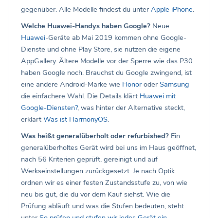
gegenüber. Alle Modelle findest du unter
Apple iPhone
.
Welche Huawei-Handys haben Google?
Neue
Huawei
-Geräte ab Mai 2019 kommen ohne Google-
Dienste und ohne Play Store, sie nutzen die eigene
AppGallery. Ältere Modelle vor der Sperre wie das P30
haben Google noch. Brauchst du Google zwingend, ist
eine andere Android-Marke wie
Honor
oder
Samsung
die einfachere Wahl. Die Details klärt
Huawei mit
Google-Diensten?
, was hinter der Alternative steckt,
erklärt
Was ist HarmonyOS
.
Was heißt generalüberholt oder refurbished?
Ein
generalüberholtes Gerät wird bei uns im Haus geöffnet,
nach 56 Kriterien geprüft, gereinigt und auf
Werkseinstellungen zurückgesetzt. Je nach Optik
ordnen wir es einer festen Zustandsstufe zu, von wie
neu bis gut, die du vor dem Kauf siehst. Wie die
Prüfung abläuft und was die Stufen bedeuten, steht
unter
So prüfen und stufen wir jedes Gerät ein
.