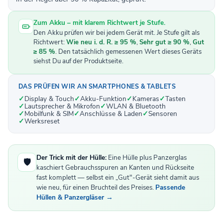
Zum Akku – mit klarem Richtwert je Stufe.
Den Akku prüfen wir bei jedem Gerät mit. Je Stufe gilt als
Richtwert:
Wie neu i. d. R. ≥ 95 %
,
Sehr gut ≥ 90 %
,
Gut
≥ 85 %
. Den tatsächlich gemessenen Wert dieses Geräts
siehst Du auf der Produktseite.
DAS PRÜFEN WIR AN SMARTPHONES & TABLETS
Display & Touch
Akku-Funktion
Kameras
Tasten
Lautsprecher & Mikrofon
WLAN & Bluetooth
Mobilfunk & SIM
Anschlüsse & Laden
Sensoren
Werksreset
Der Trick mit der Hülle:
Eine Hülle plus Panzerglas
🛡️
kaschiert Gebrauchsspuren an Kanten und Rückseite
fast komplett — selbst ein „Gut"-Gerät sieht damit aus
wie neu, für einen Bruchteil des Preises.
Passende
Hüllen & Panzergläser →