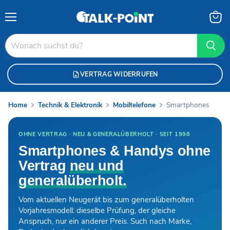
Menü
Waren
anzei
VERTRAG WIDERRUFEN
Home
Technik & Elektronik
Mobiltelefone
Smartphones
OHNE VERTRAG · NEU & GENERALÜBERHOLT · SEIT 1998
Smartphones & Handys ohne
Vertrag
neu und
generalüberholt.
Vom aktuellen Neugerät bis zum generalüberholten
Vorjahresmodell: dieselbe Prüfung, der gleiche
Anspruch, nur ein anderer Preis. Such nach Marke,