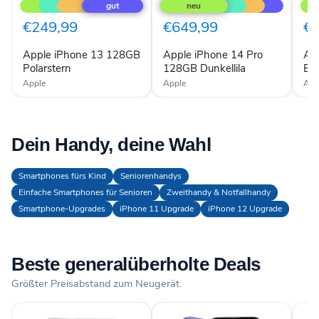
13
14
14
128GB
Pro
128
€249,99
€649,99
€
Polarstern
128GB
Bla
Dunkellila
Apple iPhone 13 128GB
Apple iPhone 14 Pro
Ap
Polarstern
128GB Dunkellila
Bla
Apple
Apple
App
Dein Handy, deine Wahl
Smartphones fürs Kind
Seniorenhandys
Einfache Smartphones für Senioren
Zweithandy & Notfallhandy
Smartphone-Upgrades
iPhone 11 Upgrade
iPhone 12 Upgrade
Beste generalüberholte Deals
Größter Preisabstand zum Neugerät.