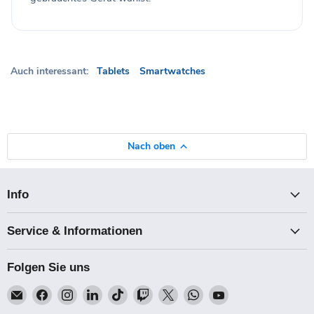
Auch interessant:
Tablets
Smartwatches
Nach oben
Info
Service & Informationen
Folgen Sie uns
Email
Finden
Finden
Finden
Finden
Finden
Finden
Finden
Finden
Talk-
Sie
Sie
Sie
Sie
Sie
Sie
Sie
Sie