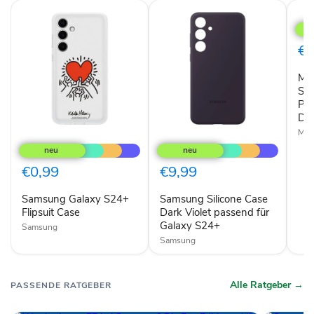
Mobi
Prot
Pac
Sam
€0
Gala
S24
Mob
Plus
Clea
Sa
Cas
Plu
und
Dis
Disp
Mobi
Samsung
Samsung
Galaxy
Silicone
S24+
Case
Flipsuit
Dark
€0,99
€9,99
Case
Violet
passend
Samsung Galaxy S24+
Samsung Silicone Case
für
Flipsuit Case
Galaxy
Dark Violet passend für
S24+
Galaxy S24+
Samsung
Samsung
Alle Ratgeber →
PASSENDE RATGEBER