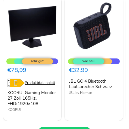
KOORUI
JBL
Gaming
GO
Monitor
4
27
Bluetooth
€78,99
€32,99
Zoll,
Lautsprecher
165Hz,
Schwarz
JBL GO 4 Bluetooth
FHD(1920×108
Produktdatenblatt
Lautsprecher Schwarz
KOORUI Gaming Monitor
JBL by Harman
27 Zoll, 165Hz,
FHD(1920×108
KOORUI