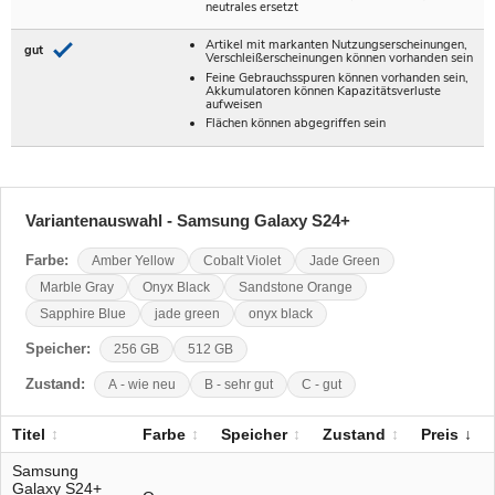
neutrales ersetzt
Artikel mit markanten Nutzungserscheinungen,
gut
Verschleißerscheinungen können vorhanden sein
Feine Gebrauchsspuren können vorhanden sein,
Akkumulatoren können Kapazitätsverluste
aufweisen
Flächen können abgegriffen sein
Variantenauswahl - Samsung Galaxy S24+
Farbe:
Amber Yellow
Cobalt Violet
Jade Green
Marble Gray
Onyx Black
Sandstone Orange
Sapphire Blue
jade green
onyx black
Speicher:
256 GB
512 GB
Zustand:
A - wie neu
B - sehr gut
C - gut
Titel
Farbe
Speicher
Zustand
Preis
Samsung
Galaxy S24+