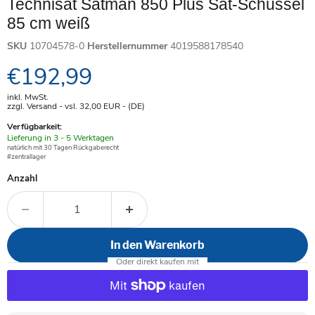
Technisat Satman 850 Plus Sat-Schüssel
85 cm weiß
SKU
10704578-0
Herstellernummer
4019588178540
Aktueller Preis
€192,99
inkl. MwSt.
zzgl. Versand - vsl. 32,00
EUR
- (DE)
Verfügbarkeit:
Verfügbar
Lieferung in 3 - 5 Werktagen
-
natürlich mit 30 Tagen Rückgaberecht
#zentrallager
Anzahl
In den Warenkorb