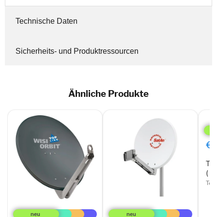
Technische Daten
Sicherheits- und Produktressourcen
Ähnliche Produkte
Tele
Offs
Refl
(
€1
S85
Z
Tel
QSD
Line
( 
)
Tele
Wisi
Kathrein
OA85H
CAS