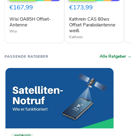
Offset-
80ws
Antenne
Offset
€167,99
€173,99
Parabolantenne
weiß
Wisi OA85H Offset-
Kathrein CAS 80ws
Antenne
Offset Parabolantenne
weiß
Wisi
Kathrein
Alle Ratgeber →
PASSENDE RATGEBER
ANDROID