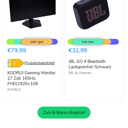
KOORUI
JBL
Gaming
GO
Monitor
4
27
Bluetooth
€79,99
€32,99
Zoll,
Lautsprecher
165Hz,
Schwarz
JBL GO 4 Bluetooth
FHD(1920×108
Produktdatenblatt
Lautsprecher Schwarz
KOORUI Gaming Monitor
JBL by Harman
27 Zoll, 165Hz,
FHD(1920×108
KOORUI
Zum B-Waren Angebot