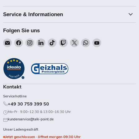
Service & Informationen
Folgen Sie uns
Email
Finden
Finden
Finden
Finden
Finden
Finden
Finden
Finden
Talk-
Sie
Sie
Sie
Sie
Sie
Sie
Sie
Sie
Point
uns
uns
uns
uns
uns
uns
uns
uns
auf
auf
auf
auf
auf
auf
auf
auf
Facebook
Instagram
LinkedIn
TikTok
Twitch
X
WhatsApp
YouTube
Kontakt
Servicehotline
+49 30 759 399 50
Mo–Fr · 9:00–12:30 & 13:00–16:30 Uhr
kundenservice@talk-point.de
Unser Ladengeschäft
Jetzt geschlossen · öffnet morgen 09:30 Uhr