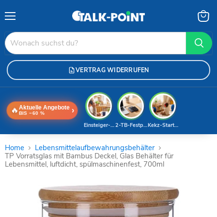
Menü
Waren
anzei
VERTRAG WIDERRUFEN
Aktuelle Angebote
🔥
›
BIS −60 %
Einsteiger-Handy
2-TB-Festplatte
Kekz-Starterset
Home
Lebensmittelaufbewahrungsbehälter
TP Vorratsglas mit Bambus Deckel, Glas Behälter für
Lebensmittel, luftdicht, spülmaschinenfest, 700ml