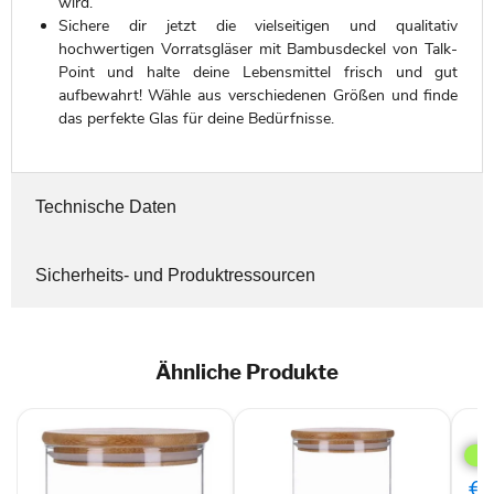
wird.
Sichere dir jetzt die vielseitigen und qualitativ
hochwertigen Vorratsgläser mit Bambusdeckel von Talk-
Point und halte deine Lebensmittel frisch und gut
aufbewahrt! Wähle aus verschiedenen Größen und finde
das perfekte Glas für deine Bedürfnisse.
Technische Daten
Sicherheits- und Produktressourcen
Ähnliche Produkte
TP
Vorr
mit
Bam
€3