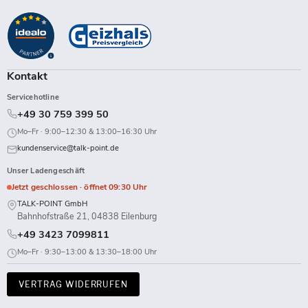
Point
uns
uns
uns
uns
uns
uns
uns
uns
auf
auf
auf
auf
auf
auf
auf
auf
Facebook
Instagram
LinkedIn
TikTok
Twitch
X
WhatsApp
YouTube
Kontakt
Servicehotline
+49 30 759 399 50
Mo–Fr · 9:00–12:30 & 13:00–16:30 Uhr
kundenservice@talk-point.de
Unser Ladengeschäft
Jetzt geschlossen · öffnet 09:30 Uhr
TALK-POINT GmbH
Bahnhofstraße 21, 04838 Eilenburg
+49 3423 7099811
Mo–Fr · 9:30–13:00 & 13:30–18:00 Uhr
VERTRAG WIDERRUFEN