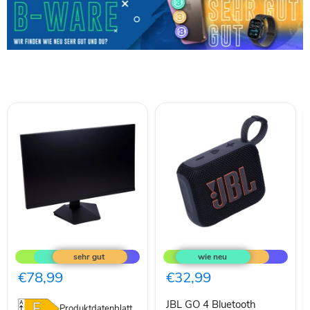
KOORUI
JBL
Gaming
GO
Monitor
4
27
Bluetooth
€78,99
€32,99
Zoll,
Lautsprecher
165Hz,
Schwarz
JBL GO 4 Bluetooth
FHD(1920×108
Produktdatenblatt