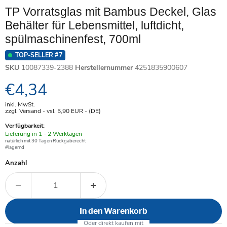
TP Vorratsglas mit Bambus Deckel, Glas
Behälter für Lebensmittel, luftdicht,
spülmaschinenfest, 700ml
TOP-SELLER #7
SKU
10087339-2388
Herstellernummer
4251835900607
Aktueller Preis
€4,34
inkl. MwSt.
zzgl. Versand - vsl. 5,90
EUR
- (DE)
Verfügbarkeit:
Verfügbar
Lieferung in 1 - 2 Werktagen
-
natürlich mit 30 Tagen Rückgaberecht
#lagernd
Anzahl
In den Warenkorb