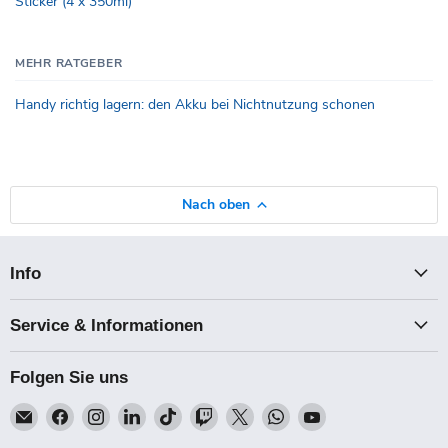
Sticker (4 x 350ml)
MEHR RATGEBER
Handy richtig lagern: den Akku bei Nichtnutzung schonen
Nach oben
Info
Service & Informationen
Folgen Sie uns
Email
Finden
Finden
Finden
Finden
Finden
Finden
Finden
Finden
Talk-
Sie
Sie
Sie
Sie
Sie
Sie
Sie
Sie