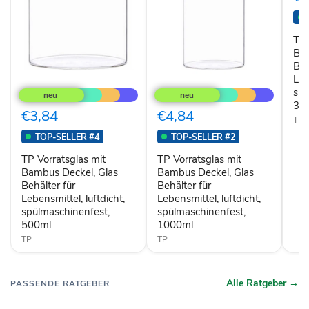
Deck
Glas
Behä
für
TP 
Lebe
Bam
luftd
Beh
spül
TP
TP
Leb
350
Vorratsglas
Vorratsglas
spü
mit
mit
35
Bambus
Bambus
€3,84
€4,84
TP
Deckel,
Deckel,
Glas
Glas
TOP-SELLER #4
TOP-SELLER #2
Behälter
Behälter
für
für
TP Vorratsglas mit
TP Vorratsglas mit
Lebensmittel,
Lebensmittel,
Bambus Deckel, Glas
Bambus Deckel, Glas
luftdicht,
luftdicht,
Behälter für
Behälter für
spülmaschinenfest,
spülmaschinenfest,
Lebensmittel, luftdicht,
Lebensmittel, luftdicht,
500ml
1000ml
spülmaschinenfest,
spülmaschinenfest,
500ml
1000ml
TP
TP
Alle Ratgeber →
PASSENDE RATGEBER