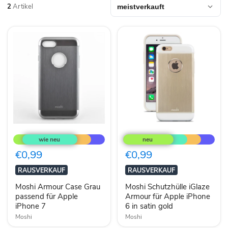
2
Artikel
Moshi
Moshi
Armour
Schutzhülle
Case
iGlaze
Grau
Armour
€0,99
€0,99
passend
für
für
Apple
RAUSVERKAUF
RAUSVERKAUF
Apple
iPhone
iPhone
6
Moshi Armour Case Grau
Moshi Schutzhülle iGlaze
7
in
passend für Apple
Armour für Apple iPhone
satin
iPhone 7
6 in satin gold
gold
Moshi
Moshi