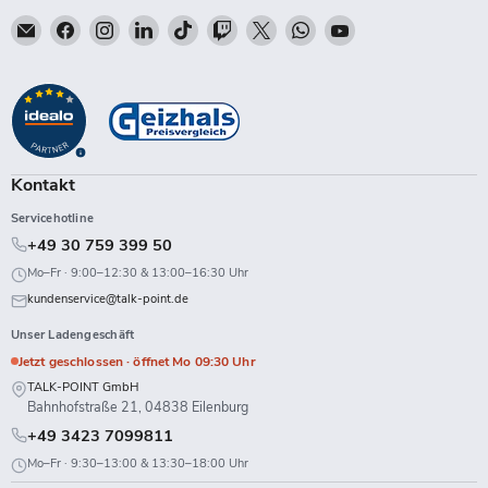
Email
Finden
Finden
Finden
Finden
Finden
Finden
Finden
Finden
Talk-
Sie
Sie
Sie
Sie
Sie
Sie
Sie
Sie
Point
uns
uns
uns
uns
uns
uns
uns
uns
auf
auf
auf
auf
auf
auf
auf
auf
Facebook
Instagram
LinkedIn
TikTok
Twitch
X
WhatsApp
YouTube
Kontakt
Servicehotline
+49 30 759 399 50
Mo–Fr · 9:00–12:30 & 13:00–16:30 Uhr
kundenservice@talk-point.de
Unser Ladengeschäft
Jetzt geschlossen · öffnet Mo 09:30 Uhr
TALK-POINT GmbH
Bahnhofstraße 21, 04838 Eilenburg
+49 3423 7099811
Mo–Fr · 9:30–13:00 & 13:30–18:00 Uhr