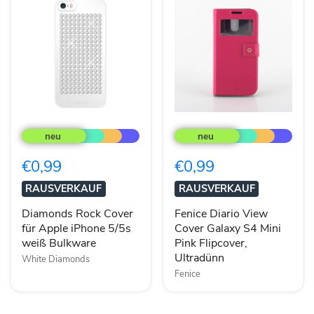
Diamonds
Fenice
Rock
Diario
Cover
View
für
Cover
€0,99
€0,99
Apple
Galaxy
iPhone
S4
RAUSVERKAUF
RAUSVERKAUF
5/5s
Mini
weiß
Pink
Diamonds Rock Cover
Fenice Diario View
Bulkware
Flipcover,
für Apple iPhone 5/5s
Cover Galaxy S4 Mini
Ultradünn
weiß Bulkware
Pink Flipcover,
Ultradünn
White Diamonds
Fenice