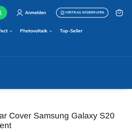
Anmelden
VERTRAG WIDERRUFEN
Warenk
anzeige
fect
Photovoltaik
Top-Seller
ar Cover Samsung Galaxy S20
rent