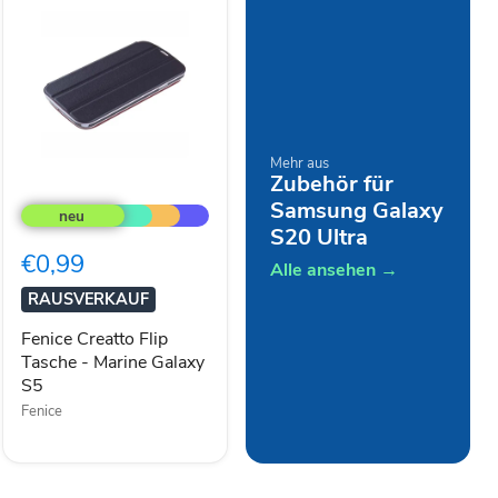
Mehr aus
Zubehör für
Fenice
Creatto
Samsung Galaxy
Flip
S20 Ultra
Tasche
€0,99
-
Alle ansehen →
Marine
RAUSVERKAUF
Galaxy
S5
Fenice Creatto Flip
Tasche - Marine Galaxy
S5
Fenice