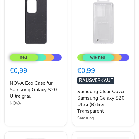
NOVA
Samsung
Eco
Clear
Case
Cover
für
Samsung
€0,99
€0,99
Samsung
Galaxy
Galaxy
S20
RAUSVERKAUF
S20
Ultra
NOVA Eco Case für
Ultra
(B)
Samsung Galaxy S20
Samsung Clear Cover
grau
5G
Ultra grau
Samsung Galaxy S20
Transparent
NOVA
Ultra (B) 5G
Transparent
Samsung