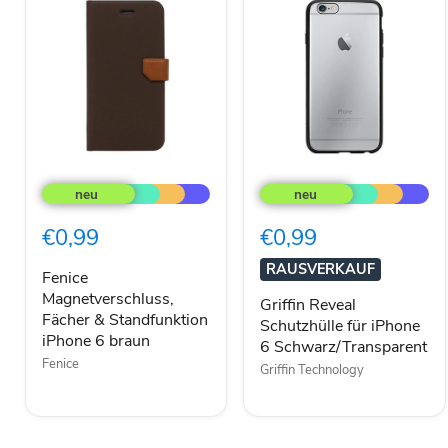
Fenice
Griffin
Magnetverschluss,
Reveal
Fächer
Schutzhülle
&
für
€0,99
€0,99
Standfunktion
iPhone
iPhone
6
RAUSVERKAUF
6
Schwarz/Transparent
Fenice
braun
Magnetverschluss,
Griffin Reveal
Fächer & Standfunktion
Schutzhülle für iPhone
iPhone 6 braun
6 Schwarz/Transparent
Fenice
Griffin Technology