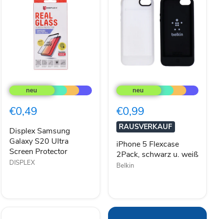
Displex
iPhone
Samsung
5
Galaxy
Flexcase
S20
2Pack,
€0,49
€0,99
Ultra
schwarz
Screen
u.
RAUSVERKAUF
Protector
weiß
Displex Samsung
Galaxy S20 Ultra
iPhone 5 Flexcase
Screen Protector
2Pack, schwarz u. weiß
DISPLEX
Belkin