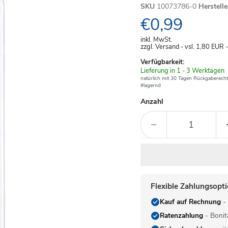
SKU
10073786-0
Herstell
Aktueller Pre
€0,99
inkl. MwSt.
zzgl. Versand - vsl. 1,80
EUR
Verfügbarkeit:
Verfügbar
Lieferung in 1 - 3 Werktagen
-
natürlich mit 30 Tagen Rückgaberecht
#lagernd
Anzahl
Flexible Zahlungsopt
Kauf auf Rechnung
- 
Ratenzahlung
- Bonit