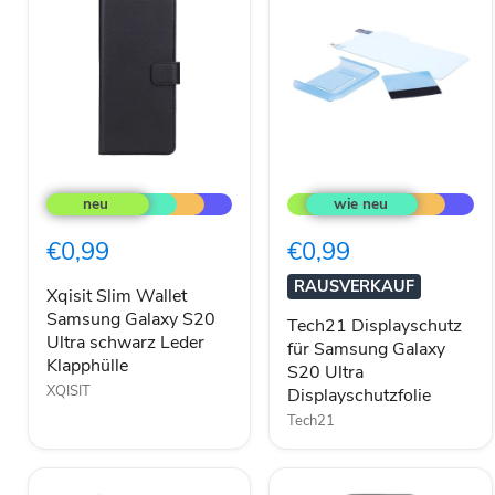
Xqisit
Tech21
Slim
Displayschutz
Wallet
für
Samsung
Samsung
€0,99
€0,99
Galaxy
Galaxy
S20
S20
RAUSVERKAUF
Ultra
Ultra
Xqisit Slim Wallet
schwarz
Displayschutzfolie
Samsung Galaxy S20
Tech21 Displayschutz
Leder
Ultra schwarz Leder
für Samsung Galaxy
Klapphülle
Klapphülle
S20 Ultra
XQISIT
Displayschutzfolie
Tech21