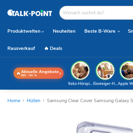
Produktwelten
Neuheiten
Beste B-Ware
S
Rausverkauf
🔥 Deals
Aktuelle Angebote
🔥
›
BIS −60 %
Kekz-Hörspiele
Einsteiger-Handy
Apple W
Home
Hüllen
Samsung Clear Cover Samsung Galaxy S2