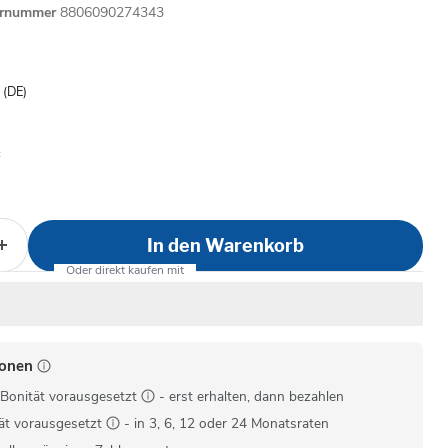
ernummer
8806090274343
is
- (DE)
In den Warenkorb
ionen
Bonität vorausgesetzt
- erst erhalten, dann bezahlen
ät vorausgesetzt
- in 3, 6, 12 oder 24 Monatsraten