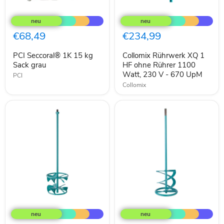
PCI
Collomix
Seccoral®
Rührwerk
1K
XQ
15
1
€68,49
€234,99
kg
HF
Sack
ohne
PCI Seccoral® 1K 15 kg
Collomix Rührwerk XQ 1
grau
Rührer
Sack grau
1100
HF ohne Rührer 1100
Watt,
Watt, 230 V - 670 UpM
PCI
230
Collomix
V
-
670
UpM
Collomix
Collomix
Rührer
Rührer
DLX
WK140