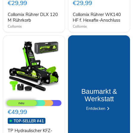
120
HF
€29,99
€29,99
M
f.
Rührkorb
Hexafix-
Collomix Rührer DLX 120
Collomix Rührer WK140
Anschluss
M Rührkorb
HF f. Hexafix-Anschluss
Collomix
Collomix
Baumarkt &
TP
Werkstatt
Hydraulischer
KFZ-
Entdecken
Rangierwagenheber
€49,99
2,5t
Koffer,
TOP-SELLER #41
SUV-
Adapter
TP Hydraulischer KFZ-