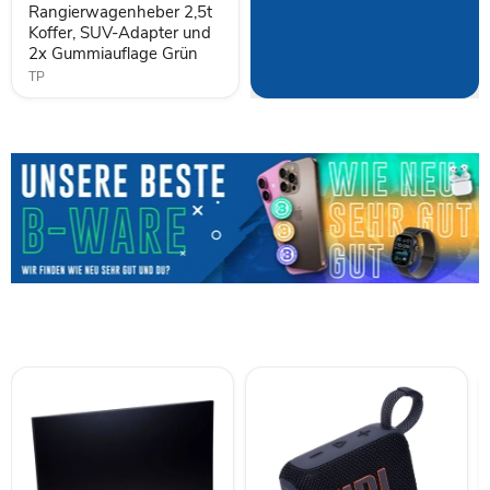
und
Rangierwagenheber 2,5t
2x
Koffer, SUV-Adapter und
Gummiauflage
2x Gummiauflage Grün
Grün
TP