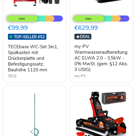
TECEbase
my-
WC-
PV
Set
Warmwasseraufbereitung
3in1,
AC
€99,99
€629,99
Spülkasten
ELWA
mit
2
🔥
DEAL
TOP-SELLER #52
Drückerplatte
0
und
-
my-PV
TECEbase WC-Set 3in1,
Befestigungssatz,
3,5kW
Warmwasseraufbereitung
Spülkasten mit
Bauhöhe
-
AC ELWA 2 0 - 3,5kW -
Drückerplatte und
1120
0%
0% MwSt. (gem. §12 Abs.
Befestigungssatz,
mm
MwSt.
(gem.
3 UStG)
Bauhöhe 1120 mm
§12
my-PV
TECE
Abs.
3
UStG)