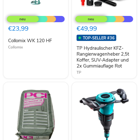
Collomix
TP
WK
Hydraulischer
120
KFZ-
HF
Rangierwagenheber
€23,99
€49,99
2,5t
Koffer,
TOP-SELLER #36
Collomix WK 120 HF
SUV-
Adapter
Collomix
TP Hydraulischer KFZ-
und
Rangierwagenheber 2,5t
2x
Koffer, SUV-Adapter und
Gummiauflage
2x Gummiauflage Rot
Rot
TP