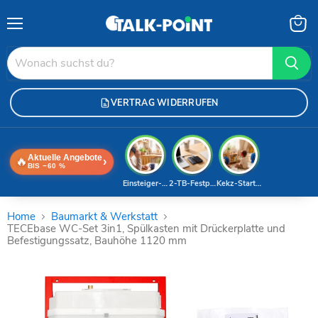
Menü
Waren
anzei
VERTRAG WIDERRUFEN
Aktuelle Angebote
🔥
›
BIS −60 %
Einsteiger-Handy
2-TB-Festplatte
Kekz-Starterset
Home
Baumarkt & Werkstatt
TECEbase WC-Set 3in1, Spülkasten mit Drückerplatte und
Befestigungssatz, Bauhöhe 1120 mm