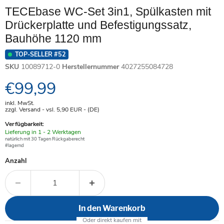
TECEbase WC-Set 3in1, Spülkasten mit
Drückerplatte und Befestigungssatz,
Bauhöhe 1120 mm
TOP-SELLER #52
SKU
10089712-0
Herstellernummer
4027255084728
Aktueller Preis
€99,99
inkl. MwSt.
zzgl. Versand - vsl. 5,90
EUR
- (DE)
Verfügbarkeit:
Verfügbar
Lieferung in 1 - 2 Werktagen
-
natürlich mit 30 Tagen Rückgaberecht
#lagernd
Anzahl
In den Warenkorb