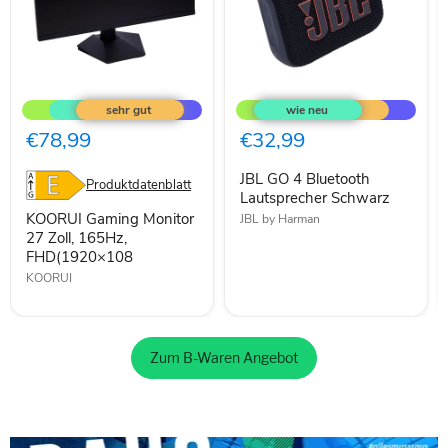
KOORUI
JBL
Gaming
GO
Monitor
4
27
Bluetooth
€78,99
€32,99
Zoll,
Lautsprecher
165Hz,
Schwarz
JBL GO 4 Bluetooth
FHD(1920×108
Produktdatenblatt
Lautsprecher Schwarz
KOORUI Gaming Monitor
JBL by Harman
27 Zoll, 165Hz,
FHD(1920×108
KOORUI
Zum B-Waren Angebot