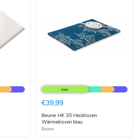
Beurer
HK
35
Heizkissen
€39,99
Wärmekissen
blau
Beurer HK 35 Heizkissen
Wärmekissen blau
Beurer