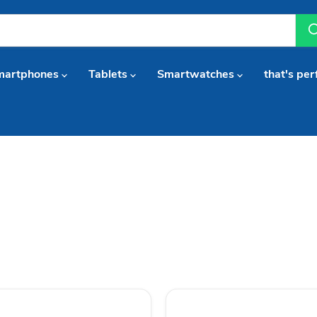
martphones
Tablets
Smartwatches
that's per