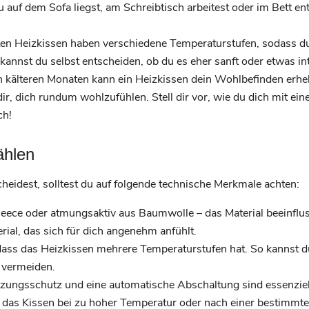
u auf dem Sofa liegst, am Schreibtisch arbeitest oder im Bett en
en Heizkissen haben verschiedene Temperaturstufen, sodass d
 kannst du selbst entscheiden, ob du es eher sanft oder etwas in
 kälteren Monaten kann ein Heizkissen dein Wohlbefinden erhebl
dir, dich rundum wohlzufühlen. Stell dir vor, wie du dich mit e
ch!
ählen
heidest, solltest du auf folgende technische Merkmale achten:
leece oder atmungsaktiv aus Baumwolle – das Material beeinflu
rial, das sich für dich angenehm anfühlt.
dass das Heizkissen mehrere Temperaturstufen hat. So kannst
 vermeiden.
zungsschutz und eine automatische Abschaltung sind essenziell 
 das Kissen bei zu hoher Temperatur oder nach einer bestimmten