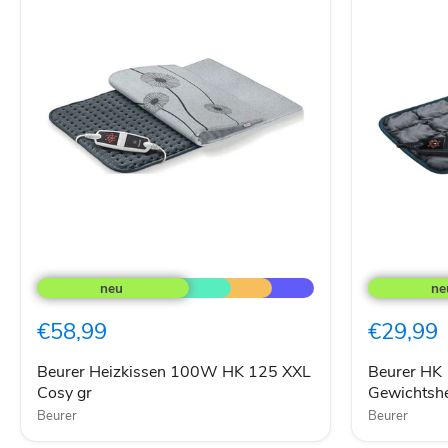
Beurer
Beurer
Heizkissen
HK
100W
145
HK
CosyWeigh
€58,99
€29,99
125
GP
XXL
Gewichtshe
Cosy
Beurer Heizkissen 100W HK 125 XXL
Beurer HK
gr
Cosy gr
Gewichtshe
Beurer
Beurer