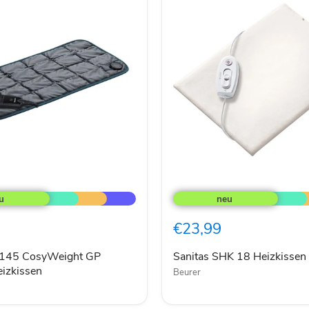
Sanitas
SHK
18
t
Heizkissen
€23,99
izkissen
 145 CosyWeight GP
Sanitas SHK 18 Heizkissen
izkissen
Beurer