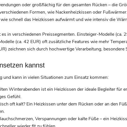
wendungen oder großflächig für den gesamten Rücken – die Größ
n verschiedenen Formen, wie Nackenheizkissen oder Fußwärmer
 wie schnell das Heizkissen aufwärmt und wie intensiv die Wärme
 es in verschiedenen Preissegmenten. Einsteiger-Modelle (ca. 
odelle (ca. 42 EUR) oft zusätzliche Features wie mehr Temperat
UR) zeichnen sich durch hochwertige Verarbeitung, besondere
insetzen kannst
itig und kann in vielen Situationen zum Einsatz kommen:
ten Winterabenden ist ein Heizkissen der ideale Begleiter für 
ges Gefühl.
sch oft kalt? Ein Heizkissen unter dem Rücken oder an den Füße
en.
auchschmerzen, Verspannungen oder kalte Füße – ein Heizkissen
hneller wieder fit zu fühlen.