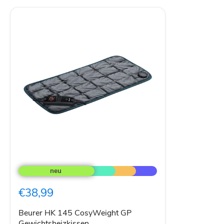
Beurer
HK
145
CosyWeight
€38,99
GP
Gewichtsheizkissen
Beurer HK 145 CosyWeight GP
Gewichtsheizkissen