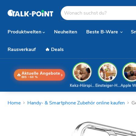
Produktwelten
Neuheiten
Beste B-Ware
S
Rausverkauf
🔥 Deals
Aktuelle Angebote
🔥
›
BIS −60 %
Kekz-Hörspiele
Einsteiger-Handy
Apple W
Home
Handy- & Smartphone Zubehör online kaufen
Ge