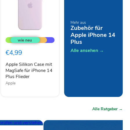
Mehr aus
Zubehör für
Apple
Apple iPhone 14
Silikon
Plus
Case
mit
Alle ansehen →
€4,99
MagSafe
für
iPhone
Apple Silikon Case mit
14
MagSafe für iPhone 14
Plus
Plus Flieder
Flieder
Apple
Alle Ratgeber →