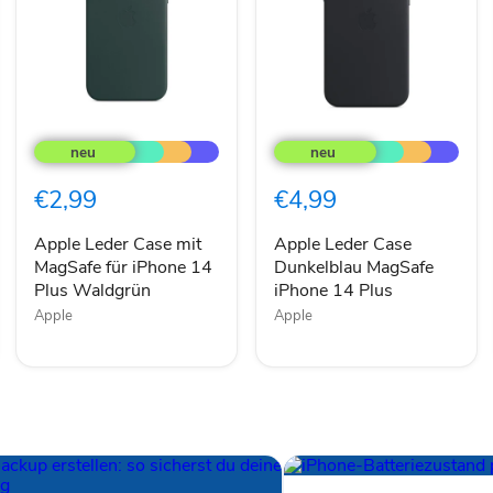
Apple
Apple
Leder
Leder
Case
Case
mit
Dunkelblau
€2,99
€4,99
MagSafe
MagSafe
für
iPhone
iPhone
14
Apple Leder Case mit
Apple Leder Case
14
Plus
MagSafe für iPhone 14
Dunkelblau MagSafe
Plus
Plus Waldgrün
iPhone 14 Plus
Waldgrün
Apple
Apple