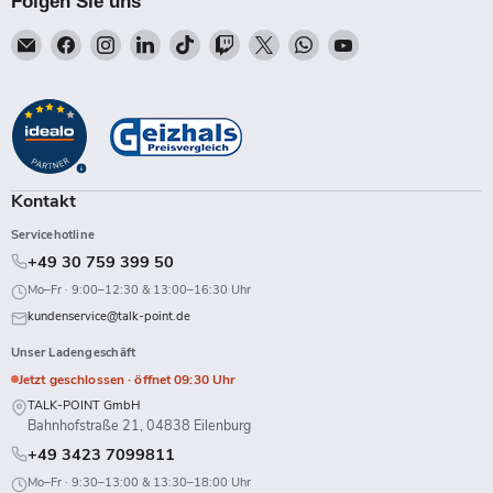
Folgen Sie uns
Email
Finden
Finden
Finden
Finden
Finden
Finden
Finden
Finden
Talk-
Sie
Sie
Sie
Sie
Sie
Sie
Sie
Sie
Point
uns
uns
uns
uns
uns
uns
uns
uns
auf
auf
auf
auf
auf
auf
auf
auf
Facebook
Instagram
LinkedIn
TikTok
Twitch
X
WhatsApp
YouTube
Kontakt
Servicehotline
+49 30 759 399 50
Mo–Fr · 9:00–12:30 & 13:00–16:30 Uhr
kundenservice@talk-point.de
Unser Ladengeschäft
Jetzt geschlossen · öffnet 09:30 Uhr
TALK-POINT GmbH
Bahnhofstraße 21, 04838 Eilenburg
+49 3423 7099811
Mo–Fr · 9:30–13:00 & 13:30–18:00 Uhr