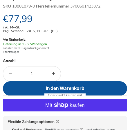
SKU
10801879-0
Herstellernummer
3700601423372
Aktueller Preis
€77,99
inkl. MwSt.
zzgl. Versand - vsl. 5,90
EUR
- (DE)
Verfügbarkeit:
Verfügbar
Lieferung in 1 - 2 Werktagen
-
natürlich mit 30 Tagen Rückgaberecht
#zentrallager
Anzahl
In den Warenkorb
Flexible Zahlungsoptionen
Kauf auf Rechnung
- Bonität vorausgesetzt
- erst erhalten, dann