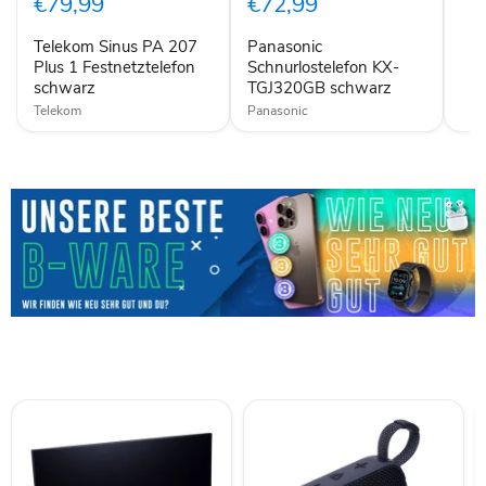
€79,99
€72,99
Plus
schwarz
1
Telekom Sinus PA 207
Panasonic
Festnetztelefon
schwarz
Plus 1 Festnetztelefon
Schnurlostelefon KX-
schwarz
TGJ320GB schwarz
Telekom
Panasonic