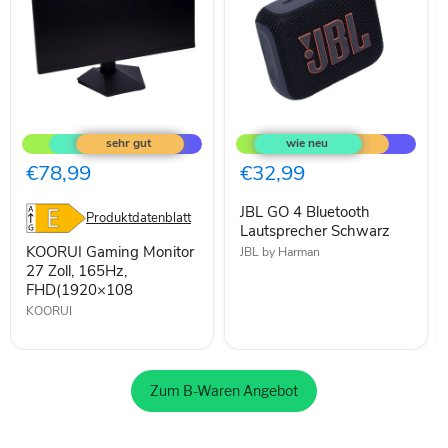
KOORUI
JBL
Gaming
GO
Monitor
4
27
Bluetooth
€78,99
€32,99
Zoll,
Lautsprecher
165Hz,
Schwarz
JBL GO 4 Bluetooth
FHD(1920×108
Produktdatenblatt
Lautsprecher Schwarz
KOORUI Gaming Monitor
JBL by Harman
27 Zoll, 165Hz,
FHD(1920×108
KOORUI
Zum B-Waren Angebot