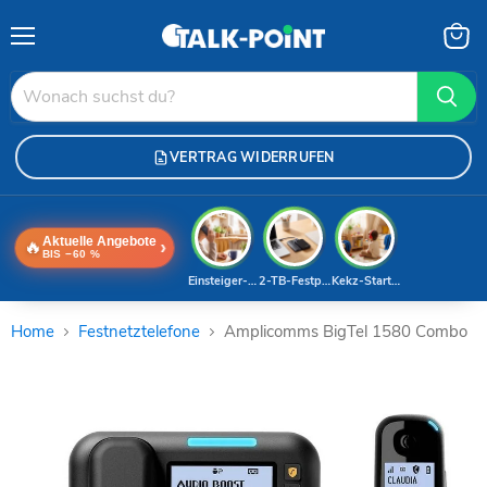
Menü
Waren
anzei
VERTRAG WIDERRUFEN
Aktuelle Angebote
🔥
›
BIS −60 %
Einsteiger-Handy
2-TB-Festplatte
Kekz-Starterset
Home
Festnetztelefone
Amplicomms BigTel 1580 Combo