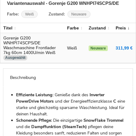
Variantenauswahl - Gorenje G200 WNHPI74SCPS/DE
Farbe:
Weiß
Zustand:
Neuware
Titel
Farbe
Zustand
Preis
Gorenje G200
WNHPI74SCPS/DE
Waschmaschine Frontlader
Weiß
311,99 €
Neuware
7kg 60cm 1400U/min Weiß
Ausgewählt
Beschreibung
Effiziente Leistung:
Genieße dank des
Inverter
PowerDrive Motors
und der Energieeffizienzklasse
C
eine
starke und gleichzeitig sparsame Waschleistung. Ideal für
deinen Haushalt.
Schonende Pflege:
Die einzigartige
SnowFlake Trommel
und die
Dampffunktion (SteamTech)
pflegen deine
Kleidung besonders sanft, reduzieren Falten und sorgen