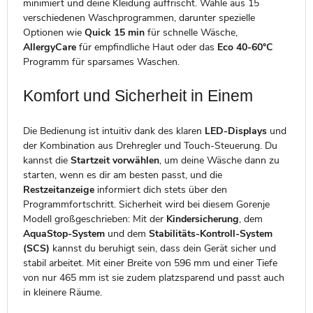
minimiert und deine Kleidung auffrischt. Wähle aus 15
verschiedenen Waschprogrammen, darunter spezielle
Optionen wie
Quick 15 min
für schnelle Wäsche,
AllergyCare
für empfindliche Haut oder das
Eco 40-60°C
Programm für sparsames Waschen.
Komfort und Sicherheit in Einem
Die Bedienung ist intuitiv dank des klaren
LED-Displays
und
der Kombination aus Drehregler und Touch-Steuerung. Du
kannst die
Startzeit vorwählen
, um deine Wäsche dann zu
starten, wenn es dir am besten passt, und die
Restzeitanzeige
informiert dich stets über den
Programmfortschritt. Sicherheit wird bei diesem Gorenje
Modell großgeschrieben: Mit der
Kindersicherung
, dem
AquaStop-System
und dem
Stabilitäts-Kontroll-System
(SCS)
kannst du beruhigt sein, dass dein Gerät sicher und
stabil arbeitet. Mit einer Breite von 596 mm und einer Tiefe
von nur 465 mm ist sie zudem platzsparend und passt auch
in kleinere Räume.