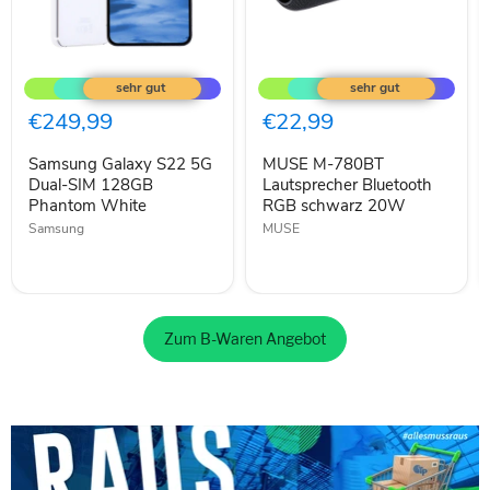
Samsung
MUSE
Galaxy
M-
S22
780BT
5G
Lautsprecher
€249,99
€22,99
Dual-
Bluetooth
SIM
RGB
Samsung Galaxy S22 5G
MUSE M-780BT
128GB
schwarz
Phantom
Dual-SIM 128GB
20W
Lautsprecher Bluetooth
White
Phantom White
RGB schwarz 20W
Samsung
MUSE
Zum B-Waren Angebot