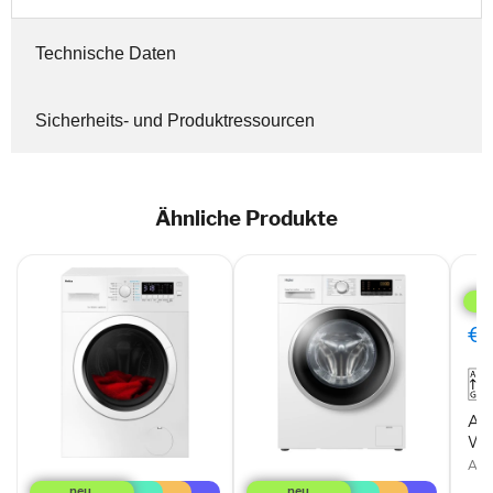
Technische Daten
Sicherheits- und Produktressourcen
Ähnliche Produkte
Ami
Was
WA
484
€3
072
Am
WA
Amica
Haier
Ami
WA
Waschmaschine-