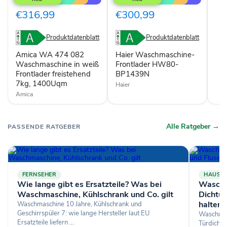
474
Frontlader
082
HW80-
€316,99
€300,99
Waschmaschine
BP1439N
in
weiß
Produktdatenblatt
Produktdatenblatt
Frontlader
freistehend
Amica WA 474 082
Haier Waschmaschine-
7kg,
Waschmaschine in weiß
Frontlader HW80-
1400Uqm
Frontlader freistehend
BP1439N
7kg, 1400Uqm
Haier
Amica
Alle Ratgeber →
PASSENDE RATGEBER
FERNSEHER
HAUSG
Wie lange gibt es Ersatzteile? Was bei
Waschm
Waschmaschine, Kühlschrank und Co. gilt
Dichtun
halten
Waschmaschine 10 Jahre, Kühlschrank und
Geschirrspüler 7: wie lange Hersteller laut EU
Waschmasc
Ersatzteile liefern ...
Türdichtu