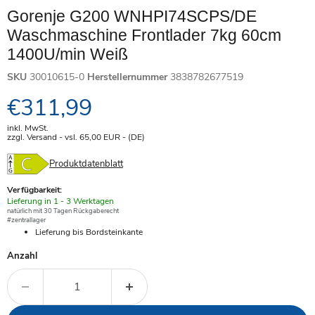
Gorenje G200 WNHPI74SCPS/DE
Waschmaschine Frontlader 7kg 60cm
1400U/min Weiß
SKU
30010615-0
Herstellernummer
3838782677519
Aktueller Preis
€311,99
inkl. MwSt.
zzgl. Versand - vsl. 65,00
EUR
- (DE)
Produktdatenblatt
Verfügbarkeit:
Verfügbar
Lieferung in 1 - 3 Werktagen
-
natürlich mit 30 Tagen Rückgaberecht
#zentrallager
Lieferung bis Bordsteinkante
Anzahl