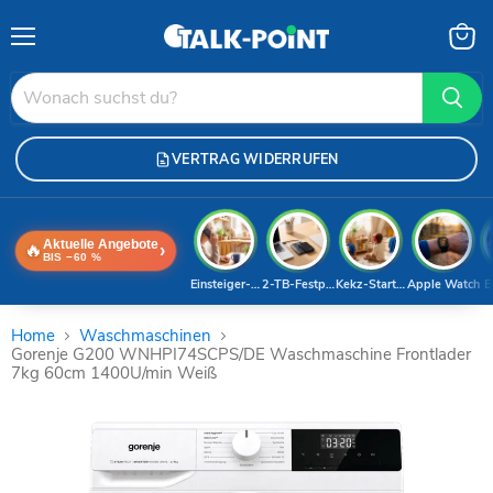
Menü
Waren
anzei
VERTRAG WIDERRUFEN
Aktuelle Angebote
🔥
›
BIS −60 %
Einsteiger-Handy
2-TB-Festplatte
Kekz-Starterset
Apple Watch
E
Home
Waschmaschinen
Gorenje G200 WNHPI74SCPS/DE Waschmaschine Frontlader
7kg 60cm 1400U/min Weiß