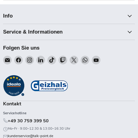
Info
Service & Informationen
Folgen Sie uns
Email
Finden
Finden
Finden
Finden
Finden
Finden
Finden
Finden
Talk-
Sie
Sie
Sie
Sie
Sie
Sie
Sie
Sie
Point
uns
uns
uns
uns
uns
uns
uns
uns
auf
auf
auf
auf
auf
auf
auf
auf
Facebook
Instagram
LinkedIn
TikTok
Twitch
X
WhatsApp
YouTube
Kontakt
Servicehotline
+49 30 759 399 50
Mo–Fr · 9:00–12:30 & 13:00–16:30 Uhr
kundenservice@talk-point.de