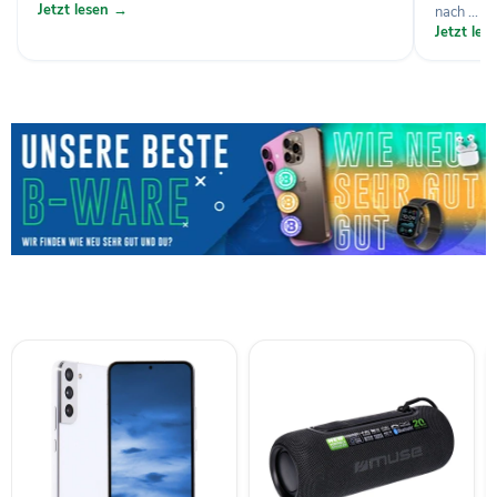
Jetzt lesen →
nach ...
Jetzt le