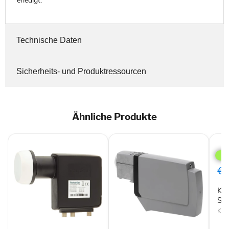
erledigt.
Technische Daten
Sicherheits- und Produktressourcen
Ähnliche Produkte
Kath
UA
571
Sing
€6
LNB
Mult
Ka
Sin
Kath