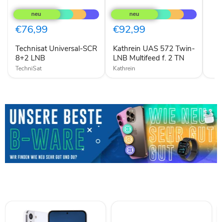
Technisat
Kathrein
Universal-
UAS
SCR
572
8+2
Twin-
€76,99
€92,99
LNB
LNB
Multifeed
Technisat Universal-SCR
Kathrein UAS 572 Twin-
f.
8+2 LNB
2
LNB Multifeed f. 2 TN
TN
TechniSat
Kathrein