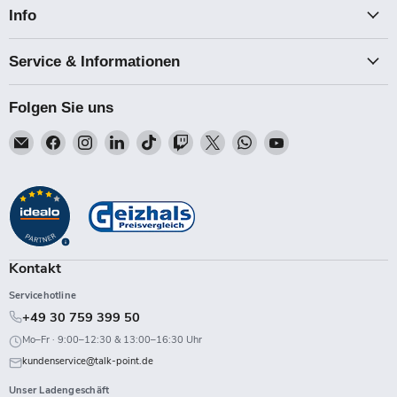
Info
Service & Informationen
Folgen Sie uns
Email
Finden
Finden
Finden
Finden
Finden
Finden
Finden
Finden
Talk-
Sie
Sie
Sie
Sie
Sie
Sie
Sie
Sie
Point
uns
uns
uns
uns
uns
uns
uns
uns
auf
auf
auf
auf
auf
auf
auf
auf
Facebook
Instagram
LinkedIn
TikTok
Twitch
X
WhatsApp
YouTube
Kontakt
Servicehotline
+49 30 759 399 50
Mo–Fr · 9:00–12:30 & 13:00–16:30 Uhr
kundenservice@talk-point.de
Unser Ladengeschäft