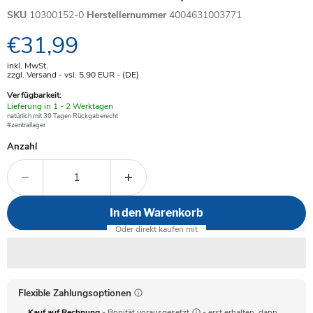
SKU
10300152-0
Herstellernummer
4004631003771
Aktueller Preis
€31,99
inkl. MwSt.
zzgl. Versand - vsl. 5,90
EUR
- (DE)
Verfügbarkeit:
Verfügbar
Lieferung in 1 - 2 Werktagen
-
natürlich mit 30 Tagen Rückgaberecht
#zentrallager
Anzahl
In den Warenkorb
Flexible Zahlungsoptionen
Kauf auf Rechnung
- Bonität vorausgesetzt
- erst erhalten, dann