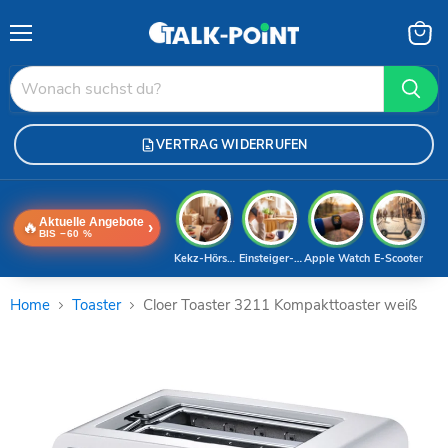
Menü
Waren
anzei
VERTRAG WIDERRUFEN
Aktuelle Angebote
🔥
›
BIS −60 %
Kekz-Hörspiele
Einsteiger-Handy
Apple Watch
E-Scooter
Home
Toaster
Cloer Toaster 3211 Kompakttoaster weiß