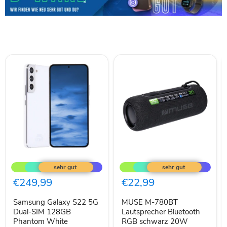
Samsung
MUSE
Galaxy
M-
S22
780BT
5G
Lautsprecher
€249,99
€22,99
Dual-
Bluetooth
SIM
RGB
Samsung Galaxy S22 5G
MUSE M-780BT
128GB
schwarz
Phantom
Dual-SIM 128GB
20W
Lautsprecher Bluetooth
White
Phantom White
RGB schwarz 20W