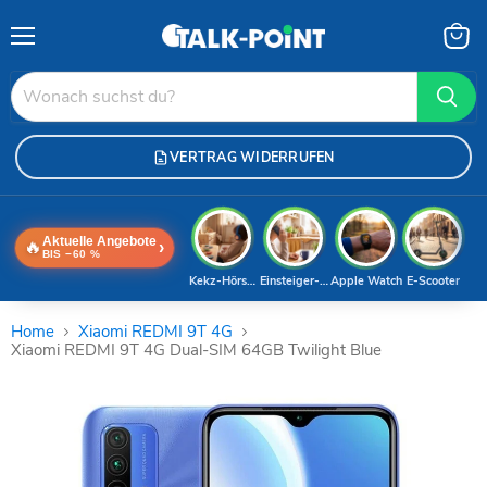
Menü
Waren
anzei
VERTRAG WIDERRUFEN
Aktuelle Angebote
🔥
›
BIS −60 %
Kekz-Hörspiele
Einsteiger-Handy
Apple Watch
E-Scooter
Home
Xiaomi REDMI 9T 4G
Xiaomi REDMI 9T 4G Dual-SIM 64GB Twilight Blue