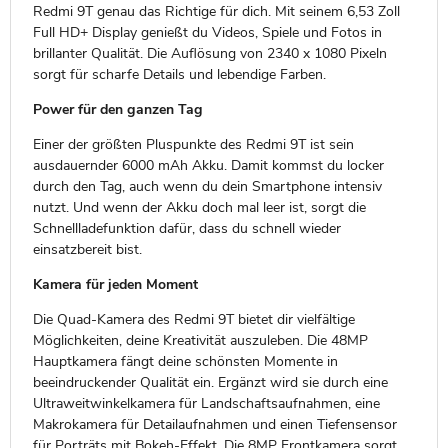
Redmi 9T genau das Richtige für dich. Mit seinem 6,53 Zoll
Full HD+ Display genießt du Videos, Spiele und Fotos in
brillanter Qualität. Die Auflösung von 2340 x 1080 Pixeln
sorgt für scharfe Details und lebendige Farben.
Power für den ganzen Tag
Einer der größten Pluspunkte des Redmi 9T ist sein
ausdauernder 6000 mAh Akku. Damit kommst du locker
durch den Tag, auch wenn du dein Smartphone intensiv
nutzt. Und wenn der Akku doch mal leer ist, sorgt die
Schnellladefunktion dafür, dass du schnell wieder
einsatzbereit bist.
Kamera für jeden Moment
Die Quad-Kamera des Redmi 9T bietet dir vielfältige
Möglichkeiten, deine Kreativität auszuleben. Die 48MP
Hauptkamera fängt deine schönsten Momente in
beeindruckender Qualität ein. Ergänzt wird sie durch eine
Ultraweitwinkelkamera für Landschaftsaufnahmen, eine
Makrokamera für Detailaufnahmen und einen Tiefensensor
für Porträts mit Bokeh-Effekt. Die 8MP Frontkamera sorgt