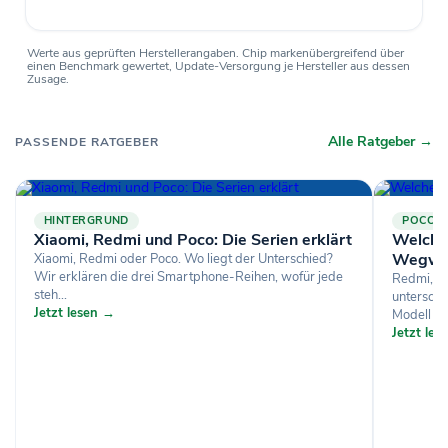
Werte aus geprüften Herstellerangaben. Chip markenübergreifend über
einen Benchmark gewertet, Update-Versorgung je Hersteller aus dessen
Zusage.
Alle Ratgeber →
PASSENDE RATGEBER
HINTERGRUND
POCO
Xiaomi, Redmi und Poco: Die Serien erklärt
Welches
Wegwe
Xiaomi, Redmi oder Poco. Wo liegt der Unterschied?
Wir erklären die drei Smartphone-Reihen, wofür jede
Redmi, Po
steh...
untersche
Jetzt lesen →
Modell zu 
Jetzt le