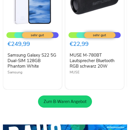
Samsung
MUSE
Galaxy
M-
S22
780BT
5G
Lautsprecher
€249,99
€22,99
Dual-
Bluetooth
SIM
RGB
Samsung Galaxy S22 5G
MUSE M-780BT
128GB
schwarz
Phantom
Dual-SIM 128GB
20W
Lautsprecher Bluetooth
White
Phantom White
RGB schwarz 20W
Samsung
MUSE
Zum B-Waren Angebot