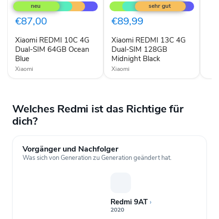
REDMI
REDMI
10C
13C
4G
4G
€87,00
€89,99
Dual-
Dual-
SIM
SIM
Xiaomi REDMI 10C 4G
Xiaomi REDMI 13C 4G
64GB
128GB
Ocean
Dual-SIM 64GB Ocean
Midnight
Dual-SIM 128GB
Blue
Black
Blue
Midnight Black
Xiaomi
Xiaomi
Welches Redmi ist das Richtige für
dich?
Vorgänger und Nachfolger
Was sich von Generation zu Generation geändert hat.
Redmi 9AT
›
2020