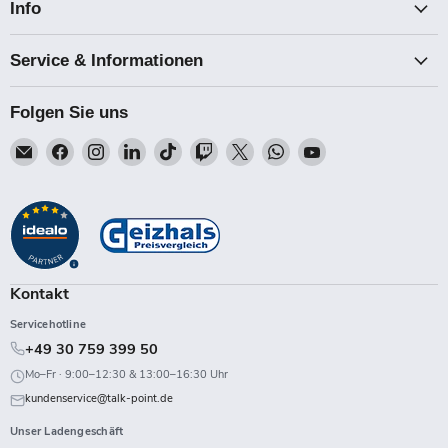
Info
Service & Informationen
Folgen Sie uns
Email
Finden
Finden
Finden
Finden
Finden
Finden
Finden
Finden
Talk-
Sie
Sie
Sie
Sie
Sie
Sie
Sie
Sie
Point
uns
uns
uns
uns
uns
uns
uns
uns
auf
auf
auf
auf
auf
auf
auf
auf
Facebook
Instagram
LinkedIn
TikTok
Twitch
X
WhatsApp
YouTube
Kontakt
Servicehotline
+49 30 759 399 50
Mo–Fr · 9:00–12:30 & 13:00–16:30 Uhr
kundenservice@talk-point.de
Unser Ladengeschäft