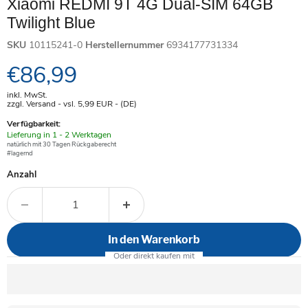
Xiaomi REDMI 9T 4G Dual-SIM 64GB
Twilight Blue
SKU
10115241-0
Herstellernummer
6934177731334
Aktueller Preis
€86,99
inkl. MwSt.
zzgl. Versand - vsl. 5,99
EUR
- (DE)
Verfügbarkeit:
Verfügbar
Lieferung in 1 - 2 Werktagen
-
natürlich mit 30 Tagen Rückgaberecht
#lagernd
Anzahl
In den Warenkorb