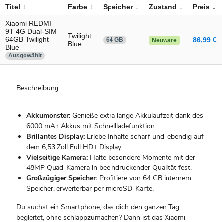
Titel
Farbe
Speicher
Zustand
Preis
Xiaomi REDMI
9T 4G Dual-SIM
Twilight
64GB Twilight
86,99 €
64 GB
Neuware
Blue
Blue
Ausgewählt
Beschreibung
Akkumonster:
Genieße extra lange Akkulaufzeit dank des
6000 mAh Akkus mit Schnellladefunktion.
Brillantes Display:
Erlebe Inhalte scharf und lebendig auf
dem 6,53 Zoll Full HD+ Display.
Vielseitige Kamera:
Halte besondere Momente mit der
48MP Quad-Kamera in beeindruckender Qualität fest.
Großzügiger Speicher:
Profitiere von 64 GB internem
Speicher, erweiterbar per microSD-Karte.
Du suchst ein Smartphone, das dich den ganzen Tag
begleitet, ohne schlappzumachen? Dann ist das Xiaomi