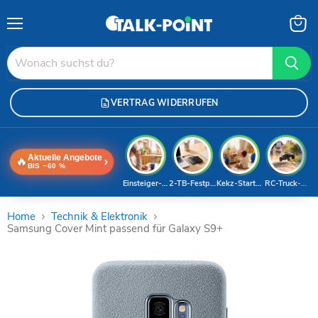
Menü
Waren
anzei
VERTRAG WIDERRUFEN
Aktuelle Angebote
🔥
›
BIS −60 %
Einsteiger-Handy
2-TB-Festplatte
Kekz-Starterset
RC-Truck-Dea
Home
Technik & Elektronik
Samsung Cover Mint passend für Galaxy S9+