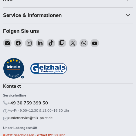
Service & Informationen
Folgen Sie uns
Email
Finden
Finden
Finden
Finden
Finden
Finden
Finden
Finden
Talk-
Sie
Sie
Sie
Sie
Sie
Sie
Sie
Sie
Point
uns
uns
uns
uns
uns
uns
uns
uns
auf
auf
auf
auf
auf
auf
auf
auf
Facebook
Instagram
LinkedIn
TikTok
Twitch
X
WhatsApp
YouTube
Kontakt
Servicehotline
+49 30 759 399 50
Mo–Fr · 9:00–12:30 & 13:00–16:30 Uhr
kundenservice@talk-point.de
Unser Ladengeschäft
Jetzt geschlossen · öffnet 09:30 Uhr