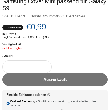
Samsung Cover Mint passend für Galaxy
S9+
SKU
10114370-0
Herstellernummer
8801643098940
Aktueller Preis
€0,99
Ausverkauft
inkl. MwSt.
zzgl. Versand - vsl. 1,80
EUR
- (DE)
Verfügbarkeit:
Achtung:
nicht verfügbar
Anzahl
Ausverkauft
Flexible Zahlungsoptionen
Kauf auf Rechnung
- Bonität vorausgesetzt
- erst erhalten, dann
bezahlen