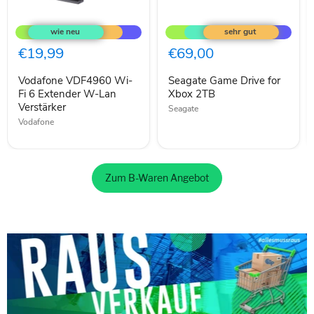
Vodafone
Seagate
VDF4960
Game
Wi-
Drive
Fi
for
€19,99
€69,00
6
Xbox
Extender
2TB
Vodafone VDF4960 Wi-
Seagate Game Drive for
W-
Lan
Fi 6 Extender W-Lan
Xbox 2TB
Verstärker
Verstärker
Seagate
Vodafone
Zum B-Waren Angebot