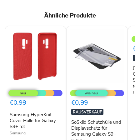
Ähnliche Produkte
JT
Berl
Liqu
Sili
€0
Cas
Schu
RA
Steg
für
JT 
Gala
Cas
S9+
Ste
rosa
Samsung
SoSkild
ros
HyperKnit
Schutzhülle
JT 
Cover
und
Hülle
Displayschutz
€0,99
€0,99
für
für
Galaxy
Samsung
RAUSVERKAUF
Samsung HyperKnit
S9+
Galaxy
rot
Cover Hülle für Galaxy
S9+
SoSkild Schutzhülle und
S9+ rot
Displayschutz für
Samsung
Samsung Galaxy S9+