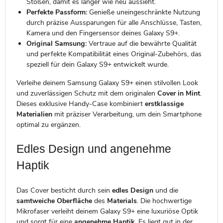
Stößen, damit es länger wie neu aussieht.
Perfekte Passform:
Genieße uneingeschränkte Nutzung
durch präzise Aussparungen für alle Anschlüsse, Tasten,
Kamera und den Fingersensor deines Galaxy S9+.
Original Samsung:
Vertraue auf die bewährte Qualität
und perfekte Kompatibilität eines Original-Zubehörs, das
speziell für dein Galaxy S9+ entwickelt wurde.
Verleihe deinem Samsung Galaxy S9+ einen stilvollen Look
und zuverlässigen Schutz mit dem originalen
Cover in Mint
.
Dieses exklusive Handy-Case kombiniert
erstklassige
Materialien
mit präziser Verarbeitung, um dein Smartphone
optimal zu ergänzen.
Edles Design und angenehme
Haptik
Das Cover besticht durch sein
edles Design
und die
samtweiche Oberfläche
des
Materials
. Die hochwertige
Mikrofaser verleiht deinem Galaxy S9+ eine luxuriöse Optik
und sorgt für eine
angenehme Haptik
. Es liegt gut in der