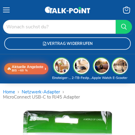
Menü
Waren
anzei
VERTRAG WIDERRUFEN
Aktuelle Angebote
🔥
›
BIS −60 %
Einsteiger-Handy
2-TB-Festplatte
Apple Watch
E-Scooter
Home
Netzwerk-Adapter
MicroConnect USB-C to RJ45 Adapter