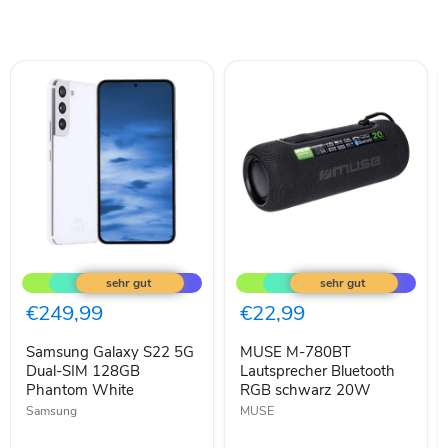
Samsung
MUSE
Galaxy
M-
S22
780BT
5G
Lautsprecher
€249,99
€22,99
Dual-
Bluetooth
SIM
RGB
Samsung Galaxy S22 5G
MUSE M-780BT
128GB
schwarz
Phantom
Dual-SIM 128GB
20W
Lautsprecher Bluetooth
White
Phantom White
RGB schwarz 20W
Samsung
MUSE