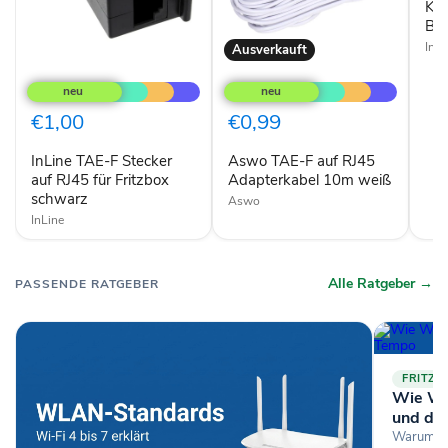
Kup
Bu
InLi
Ausverkauft
InLine
Aswo
TAE-
TAE-
F
F
Stecker
auf
€1,00
€0,99
auf
RJ45
RJ45
Adapterkabel
InLine TAE-F Stecker
Aswo TAE-F auf RJ45
für
10m
Fritzbox
auf RJ45 für Fritzbox
weiß
Adapterkabel 10m weiß
schwarz
schwarz
Aswo
InLine
Alle Ratgeber →
PASSENDE RATGEBER
FRITZB
Wie WL
und da
Warum ko