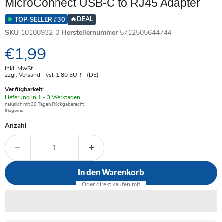
MicroConnect USB-C to RJ45 Adapter
🔥
DEAL
TOP-SELLER #30
SKU
10108932-0
Herstellernummer
5712505644744
Aktueller Preis
€1,99
inkl. MwSt.
zzgl. Versand - vsl. 1,80
EUR
- (DE)
Verfügbarkeit:
Verfügbar
Lieferung in 1 - 3 Werktagen
-
natürlich mit 30 Tagen Rückgaberecht
#lagernd
Anzahl
In den Warenkorb