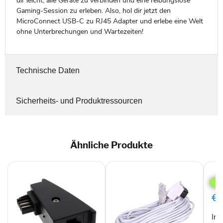
dir leicht, alle Geräte zu verbinden und eine reibungslose
Gaming-Session zu erleben. Also, hol dir jetzt den
MicroConnect USB-C zu RJ45 Adapter und erlebe eine Welt
ohne Unterbrechungen und Wartezeiten!
Technische Daten
Sicherheits- und Produktressourcen
Ähnliche Produkte
InLi
Mod
Kup
RJ1
€0
(6P
Buc
InL