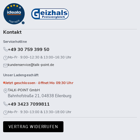
Point
uns
uns
uns
uns
uns
uns
uns
uns
auf
auf
auf
auf
auf
auf
auf
auf
Facebook
Instagram
LinkedIn
TikTok
Twitch
X
WhatsApp
YouTube
Kontakt
Servicehotline
+49 30 759 399 50
Mo–Fr · 9:00–12:30 & 13:00–16:30 Uhr
kundenservice@talk-point.de
Unser Ladengeschäft
Jetzt geschlossen · öffnet Mo 09:30 Uhr
TALK-POINT GmbH
Bahnhofstraße 21, 04838 Eilenburg
+49 3423 7099811
Mo–Fr · 9:30–13:00 & 13:30–18:00 Uhr
VERTRAG WIDERRUFEN