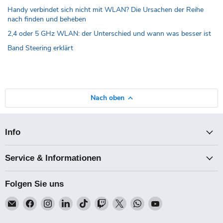
Handy verbindet sich nicht mit WLAN? Die Ursachen der Reihe
nach finden und beheben
2,4 oder 5 GHz WLAN: der Unterschied und wann was besser ist
Band Steering erklärt
Nach oben
Info
Service & Informationen
Folgen Sie uns
Email
Finden
Finden
Finden
Finden
Finden
Finden
Finden
Finden
Talk-
Sie
Sie
Sie
Sie
Sie
Sie
Sie
Sie