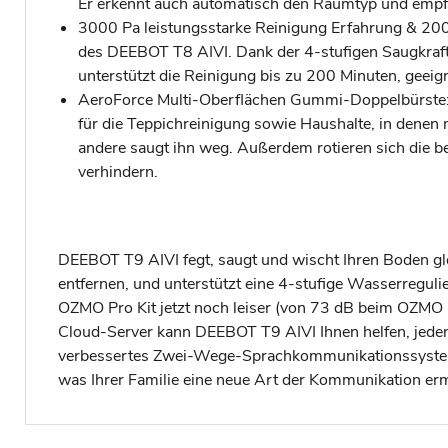
Er erkennt auch automatisch den Raumtyp und empfi
3000 Pa leistungsstarke Reinigung Erfahrung & 200
des DEEBOT T8 AIVI. Dank der 4-stufigen Saugkraft
unterstützt die Reinigung bis zu 200 Minuten, gee
AeroForce Multi-Oberflächen Gummi-Doppelbürste: D
für die Teppichreinigung sowie Haushalte, in denen
andere saugt ihn weg. Außerdem rotieren sich die
verhindern.
DEEBOT T9 AIVI fegt, saugt und wischt Ihren Boden gle
entfernen, und unterstützt eine 4-stufige Wasserreg
OZMO Pro Kit jetzt noch leiser (von 73 dB beim OZM
Cloud-Server kann DEEBOT T9 AIVI Ihnen helfen, jede
verbessertes Zwei-Wege-Sprachkommunikationssystem, 
was Ihrer Familie eine neue Art der Kommunikation erm