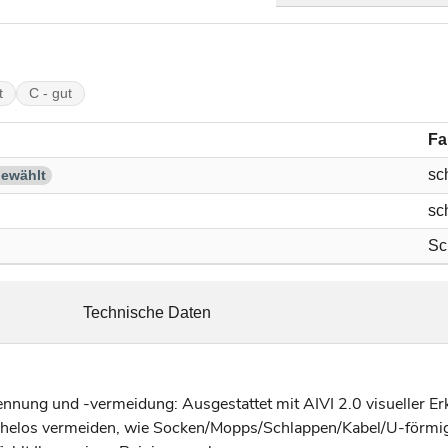
I
t
C - gut
Fa
sc
ewählt
sc
Sc
Technische Daten
nnung und -vermeidung: Ausgestattet mit AIVI 2.0 visueller E
helos vermeiden, wie Socken/Mopps/Schlappen/Kabel/U-förmig