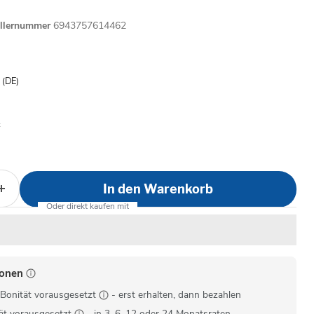
ellernummer
6943757614462
is
- (DE)
In den Warenkorb
ionen
Bonität vorausgesetzt
- erst erhalten, dann bezahlen
ät vorausgesetzt
- in 3, 6, 12 oder 24 Monatsraten