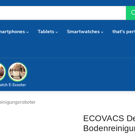
martphones
Tablets
Smartwatches
that's per
atch
E-Scooter
inigungsroboter
ECOVACS Dee
Bodenreinigu