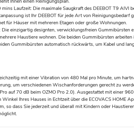
ehlt Ihnen einen Reinigungsplan.
 mins Laufzeit: Die maximale Saugkraft des DEEBOT T9 AIVI b
anpassung ist Ihr DEEBOT für jede Art von Reinigungsbedarf 
ignet für Häuser mit mehreren Etagen oder große Wohnungen.
ie einzigartig designten, verwicklungsfreien Gummibürsten ei
 mehrere Haustiere wohnen. Die beiden Gummibürsten arbeiten 
 beiden Gummibürsten automatisch rückwärts, um Kabel und lan
ichzeitig mit einer Vibration von 480 Mal pro Minute, um hartn
ulierung, um verschiedenen Wischanforderungen gerecht zu wer
O Pro auf 70 dB beim OZMO Pro 2.0). Ausgestattet mit einer 
n Winkel Ihres Hauses in Echtzeit über die ECOVACS HOME App
so dass Sie jederzeit und überall mit Kindern oder Haustie
öglicht.