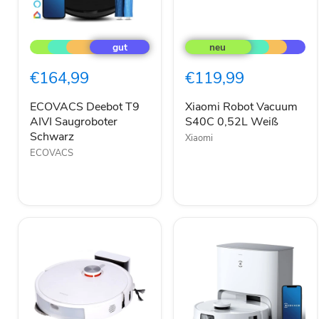
ECOVACS
Xiaomi
Deebot
Robot
T9
Vacuum
AIVI
S40C
€164,99
€119,99
Saugroboter
0,52L
Schwarz
Weiß
ECOVACS Deebot T9
Xiaomi Robot Vacuum
AIVI Saugroboter
S40C 0,52L Weiß
Schwarz
Xiaomi
ECOVACS