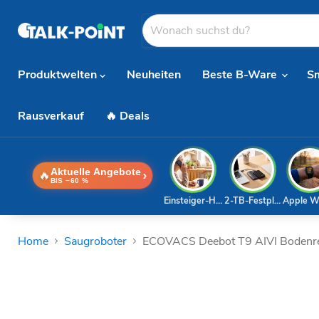
Produktwelten
Neuheiten
Beste B-Ware
S
Rausverkauf
🔥 Deals
Aktuelle Angebote
🔥
›
BIS −60 %
Einsteiger-Handy
2-TB-Festplatte
Apple W
Home
Saugroboter
ECOVACS Deebot T9 AIVI Bodenre