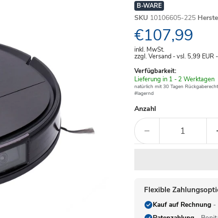
B-WARE
SKU
10106605-225
Herst
Aktueller Pre
€107,99
inkl. MwSt.
zzgl. Versand - vsl. 5,99
EUR
Verfügbarkeit:
Verfügbar
Lieferung in 1 - 2 Werktagen
-
natürlich mit 30 Tagen Rückgaberecht
#lagernd
Anzahl
Flexible Zahlungsopt
Kauf auf Rechnung
- 
Ratenzahlung
- Bonit