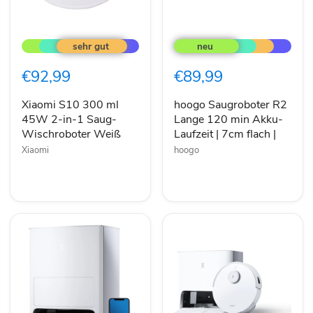
Xiaomi
hoogo
S10
Saugroboter
300
R2
ml
Lange
€92,99
€89,99
45W
120
2-
min
in-
Akku-
Xiaomi S10 300 ml
hoogo Saugroboter R2
1
Laufzeit
45W 2-in-1 Saug-
Lange 120 min Akku-
Saug-
|
Wischroboter Weiß
Laufzeit | 7cm flach |
Wischroboter
7cm
Xiaomi
hoogo
Weiß
flach
|