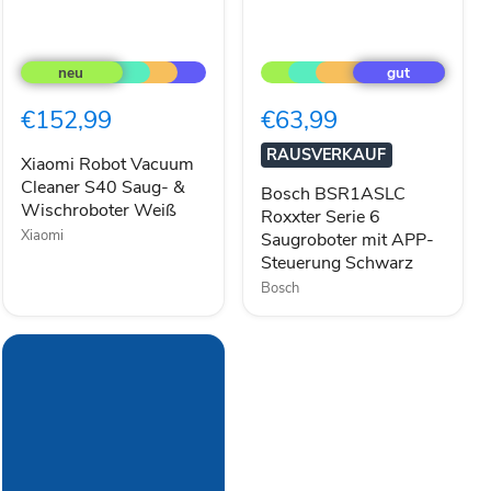
Xiaomi
Bosch
Robot
BSR1ASLC
Vacuum
Roxxter
Cleaner
Serie
€152,99
€63,99
S40
6
Saug-
Saugroboter
RAUSVERKAUF
&
mit
Xiaomi Robot Vacuum
Wischroboter
APP-
Cleaner S40 Saug- &
Bosch BSR1ASLC
Weiß
Steuerung
Wischroboter Weiß
Roxxter Serie 6
Schwarz
Xiaomi
Saugroboter mit APP-
Steuerung Schwarz
Bosch