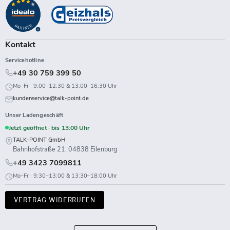
auf
auf
auf
auf
auf
auf
auf
auf
Facebook
Instagram
LinkedIn
TikTok
Twitch
X
WhatsApp
YouTube
Kontakt
Servicehotline
+49 30 759 399 50
Mo–Fr · 9:00–12:30 & 13:00–16:30 Uhr
kundenservice@talk-point.de
Unser Ladengeschäft
Jetzt geöffnet · bis 13:00 Uhr
TALK-POINT GmbH
Bahnhofstraße 21, 04838 Eilenburg
+49 3423 7099811
Mo–Fr · 9:30–13:00 & 13:30–18:00 Uhr
VERTRAG WIDERRUFEN
Land