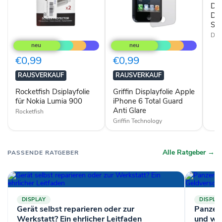
4
Dis
Dis
Sa
Rocketfish
Griffin
DIS
Dsiplayfolie
Displayfolie
für
Apple
Nokia
iPhone
€0,99
€0,99
Lumia
6
900
Total
RAUSVERKAUF
RAUSVERKAUF
Guard
Anti
Rocketfish Dsiplayfolie
Griffin Displayfolie Apple
Glare
für Nokia Lumia 900
iPhone 6 Total Guard
Anti Glare
Rocketfish
Griffin Technology
Alle Ratgeber →
PASSENDE RATGEBER
DISPLAY
DISPLA
Gerät selbst reparieren oder zur
Panzerg
Werkstatt? Ein ehrlicher Leitfaden
und wa