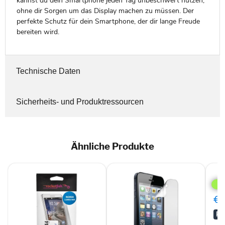
kannst du dein Smartphone jeden Tag unbeschwert nutzen,
ohne dir Sorgen um das Display machen zu müssen. Der
perfekte Schutz für dein Smartphone, der dir lange Freude
bereiten wird.
Technische Daten
Sicherheits- und Produktressourcen
Ähnliche Produkte
Disp
Prot
Disp
für
€0
Sam
Gala
RA
Not