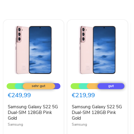
Samsung
Samsung
Galaxy
Galaxy
S22
S22
5G
5G
€249,99
€219,99
Dual-
Dual-
SIM
SIM
Samsung Galaxy S22 5G
Samsung Galaxy S22 5G
128GB
128GB
Pink
Dual-SIM 128GB Pink
Pink
Dual-SIM 128GB Pink
Gold
Gold
Gold
Gold
Samsung
Samsung