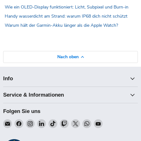
Wie ein OLED-Display funktioniert: Licht, Subpixel und Burn-in
Handy wasserdicht am Strand: warum IP68 dich nicht schützt
Warum hält der Garmin-Akku länger als die Apple Watch?
Nach oben
Info
Service & Informationen
Folgen Sie uns
Email
Finden
Finden
Finden
Finden
Finden
Finden
Finden
Finden
Talk-
Sie
Sie
Sie
Sie
Sie
Sie
Sie
Sie
Point
uns
uns
uns
uns
uns
uns
uns
uns