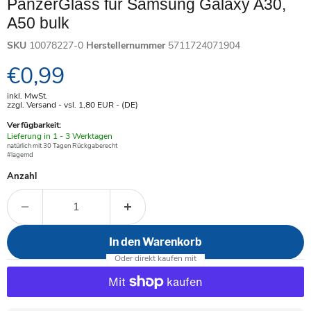
PanzerGlass für Samsung Galaxy A30,
A50 bulk
SKU
10078227-0
Herstellernummer
5711724071904
Aktueller Preis
€0,99
inkl. MwSt.
zzgl. Versand - vsl. 1,80
EUR
- (DE)
Verfügbarkeit:
Verfügbar
Lieferung in 1 - 3 Werktagen
-
natürlich mit 30 Tagen Rückgaberecht
#lagernd
Anzahl
In den Warenkorb