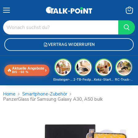
Menü
Waren
anzei
VERTRAG WIDERRUFEN
Aktuelle Angebote
🔥
›
BIS −60 %
Einsteiger-Handy
2-TB-Festplatte
Kekz-Starterset
RC-Truck-Dea
Home
Smartphone-Zubehör
PanzerGlass für Samsung Galaxy A30, A50 bulk