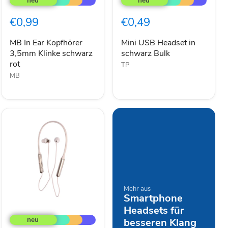
Ear
Headset
Kopfhörer
in
€0,99
€0,49
3,5mm
schwarz
Klinke
Bulk
schwarz
MB In Ear Kopfhörer
Mini USB Headset in
rot
3,5mm Klinke schwarz
schwarz Bulk
rot
TP
MB
Mehr aus
Smartphone
1MORE
Headsets für
E1024BT
besseren Klang
Stylish