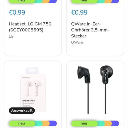
GM
Ear-
750
Ohrhörer
€0,99
€0,99
(SGEY0005595)
3,5-
mm-
Stecker
Headset, LG GM 750
QWare In-Ear-
(SGEY0005595)
Ohrhörer 3,5-mm-
Stecker
LG
QWare
Ausverkauft
Urbanears
Sony
Alby
In-
True
Ohr-