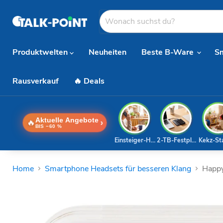
Produktwelten
Neuheiten
Beste B-Ware
S
Rausverkauf
🔥 Deals
Aktuelle Angebote
🔥
›
BIS −60 %
Einsteiger-Handy
2-TB-Festplatte
Kekz-St
Home
Smartphone Headsets für besseren Klang
Happy