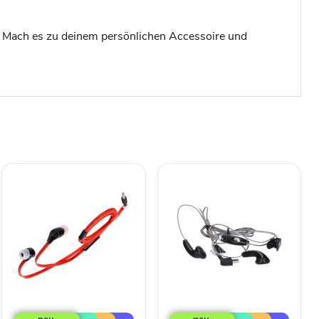
en. Mach es zu deinem persönlichen Accessoire und
MB
Mini
In
USB