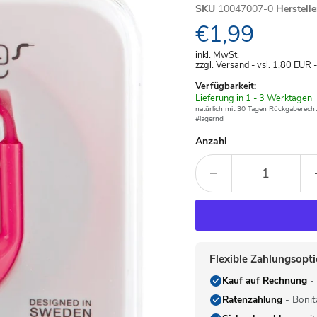
SKU
10047007-0
Herstell
Aktueller Pre
€1,99
inkl. MwSt.
zzgl. Versand - vsl. 1,80
EUR
Verfügbarkeit:
Verfügbar
Lieferung in 1 - 3 Werktagen
-
natürlich mit 30 Tagen Rückgaberecht
#lagernd
Anzahl
Flexible Zahlungsopt
Kauf auf Rechnung
- 
Ratenzahlung
- Bonit