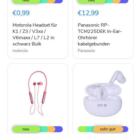
für
TCM225DEK
K1
In-
€0,99
€12,99
/
Ear-
Z3
Ohrhörer
/
kabelgebunden
Motorola Headset für
Panasonic RP-
V3xx
K1 / Z3 / V3xx /
TCM225DEK In-Ear-
/
V6maxx / L7 / L2 in
Ohrhörer
V6maxx
schwarz Bulk
kabelgebunden
/
motorola
Panasonic
L7
/
L2
in
schwarz
Bulk
1MORE
SPC
E1024BT
Zion
Stylish
Air