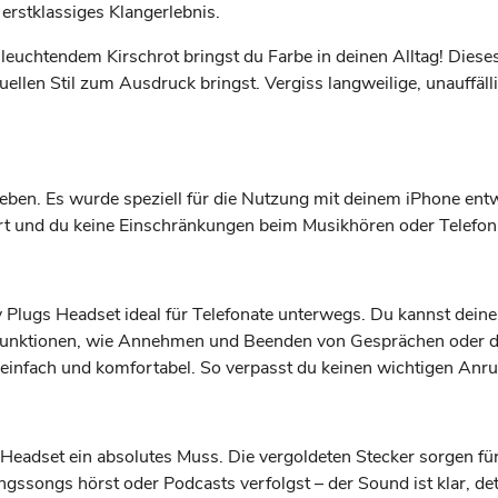
 erstklassiges Klangerlebnis.
euchtendem Kirschrot bringst du Farbe in deinen Alltag! Dieses
uellen Stil zum Ausdruck bringst. Vergiss langweilige, unauffäl
ben. Es wurde speziell für die Nutzung mit deinem iPhone entwic
iert und du keine Einschränkungen beim Musikhören oder Telefon
 Plugs Headset ideal für Telefonate unterwegs. Du kannst deine
nktionen, wie Annehmen und Beenden von Gesprächen oder die
einfach und komfortabel. So verpasst du keinen wichtigen Anru
 Headset ein absolutes Muss. Die vergoldeten Stecker sorgen fü
lingssongs hörst oder Podcasts verfolgst – der Sound ist klar, d