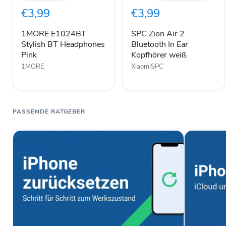
BT
2
€3,99
€3,99
Headphones
Bluetooth
Pink
In
Ear
1MORE E1024BT
SPC Zion Air 2
Kopfhörer
Stylish BT Headphones
Bluetooth In Ear
weiß
Pink
Kopfhörer weiß
1MORE
XiaomiSPC
PASSENDE RATGEBER