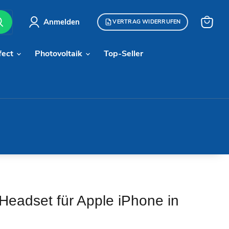
Anmelden
VERTRAG WIDERRUFEN
Warenk
anzeige
fect
Photovoltaik
Top-Seller
Headset für Apple iPhone in