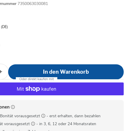
ernummer
7350063030081
is
- (DE)
In den Warenkorb
ionen
Bonität vorausgesetzt
- erst erhalten, dann bezahlen
ät vorausgesetzt
- in 3, 6, 12 oder 24 Monatsraten