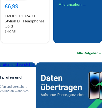
BT
Alle ansehen →
€6,99
Headphones
Gold
1MORE E1024BT
Stylish BT Headphones
Gold
1MORE
Alle Ratgeber →
d prüfen und
üfen und verstehen:
len und ab wann sich