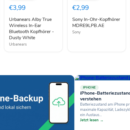
Wireless
Kopfhörer
€3,99
€2,99
In-
MDRE9LPB.AE
Ear
Bluetooth
Urbanears Alby True
Sony In-Ohr-Kopfhörer
Kopfhörer
Wireless In-Ear
MDRE9LPB.AE
-
Bluetooth Kopfhörer -
Sony
Dusty
Dusty White
White
Urbanears
IPHONE
iPhone-Batteriezustan
verstehen
Batteriezustand am iPhone pr
maximale Kapazität, Ladezyk
ein Austaus...
Jetzt lesen →