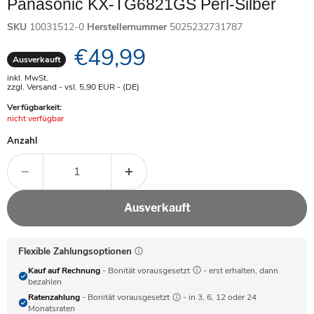
Panasonic KX-TG6821GS Perl-Silber
SKU
10031512-0
Herstellernummer
5025232731787
Aktueller Preis
€49,99
Ausverkauft
inkl. MwSt.
zzgl. Versand - vsl. 5,90
EUR
- (DE)
Verfügbarkeit:
Achtung:
nicht verfügbar
Anzahl
Ausverkauft
Flexible Zahlungsoptionen
Kauf auf Rechnung
- Bonität vorausgesetzt
- erst erhalten, dann
bezahlen
Ratenzahlung
- Bonität vorausgesetzt
- in 3, 6, 12 oder 24
Monatsraten