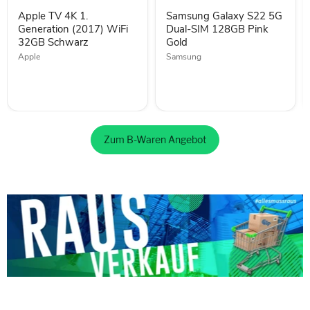
(2017)
SIM
Apple TV 4K 1.
Samsung Galaxy S22 5G
WiFi
128GB
32GB
Generation (2017) WiFi
Pink
Dual-SIM 128GB Pink
Schwarz
Gold
32GB Schwarz
Gold
Apple
Samsung
Zum B-Waren Angebot