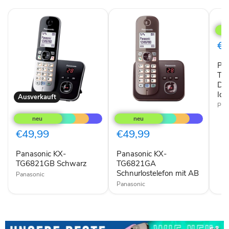
Au
Pan
KX-
TG6
Tele
€4
DEC
Tele
Pan
Anru
Iden
TG
Sch
DEC
Ide
Ausverkauft
Pan
Panasonic
Panasonic
KX-
KX-
TG6821GB
TG6821GA
Schwarz
Schnurlostelefon
€49,99
€49,99
mit
AB
Panasonic KX-
Panasonic KX-
TG6821GB Schwarz
TG6821GA
Schnurlostelefon mit AB
Panasonic
Panasonic