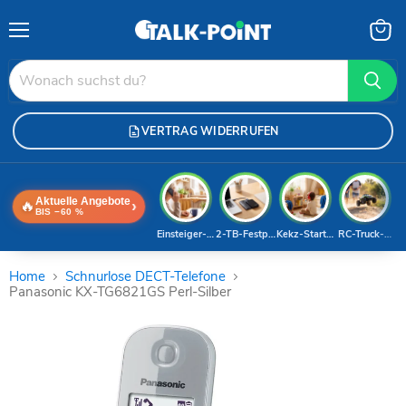
Menü
Waren
anzei
VERTRAG WIDERRUFEN
Aktuelle Angebote
🔥
›
BIS −60 %
Einsteiger-Handy
2-TB-Festplatte
Kekz-Starterset
RC-Truck-Dea
Home
Schnurlose DECT-Telefone
Panasonic KX-TG6821GS Perl-Silber