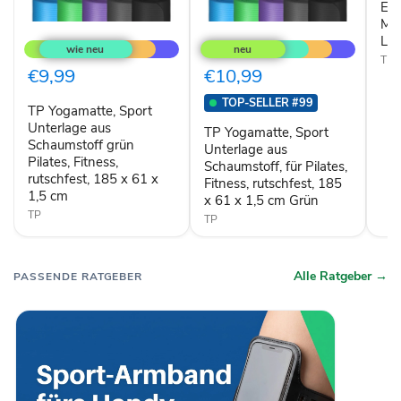
und
En
Mas
Mas
TP
TP
ca.
Lila
Yogamatte,
Yogamatte,
75
Sport
Sport
x
TP
Unterlage
Unterlage
€9,99
€10,99
44
aus
aus
cm
Schaumstoff
Schaumstoff,
Lila
TOP-SELLER #99
TP Yogamatte, Sport
grün
für
Pilates,
Unterlage aus
Pilates,
TP Yogamatte, Sport
Fitness,
Fitness,
Schaumstoff grün
Unterlage aus
rutschfest,
rutschfest,
Pilates, Fitness,
Schaumstoff, für Pilates,
185
185
rutschfest, 185 x 61 x
Fitness, rutschfest, 185
x
x
1,5 cm
61
61
x 61 x 1,5 cm Grün
x
x
TP
TP
1,5
1,5
cm
cm
Grün
Alle Ratgeber →
PASSENDE RATGEBER