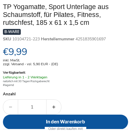
TP Yogamatte, Sport Unterlage aus
Schaumstoff, für Pilates, Fitness,
rutschfest, 185 x 61 x 1,5 cm
B-WARE
SKU
10104721-223
Herstellernummer
4251835901697
Aktueller Preis
€9,99
inkl. MwSt.
zzgl. Versand - vsl. 5,90
EUR
- (DE)
Verfügbarkeit:
Verfügbar
Lieferung in 1 - 2 Werktagen
-
natürlich mit 30 Tagen Rückgaberecht
#lagernd
Anzahl
In den Warenkorb