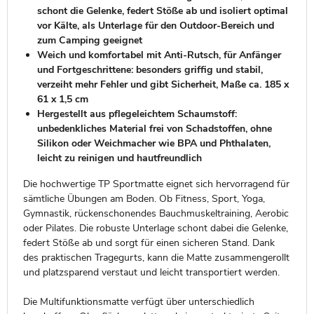
schont die Gelenke, federt Stöße ab und isoliert optimal
vor Kälte, als Unterlage für den Outdoor-Bereich und
zum Camping geeignet
Weich und komfortabel mit Anti-Rutsch, für Anfänger
und Fortgeschrittene: besonders griffig und stabil,
verzeiht mehr Fehler und gibt Sicherheit, Maße ca. 185 x
61 x 1,5 cm
Hergestellt aus pflegeleichtem Schaumstoff:
unbedenkliches Material frei von Schadstoffen, ohne
Silikon oder Weichmacher wie BPA und Phthalaten,
leicht zu reinigen und hautfreundlich
Die hochwertige TP Sportmatte eignet sich hervorragend für
sämtliche Übungen am Boden. Ob Fitness, Sport, Yoga,
Gymnastik, rückenschonendes Bauchmuskeltraining, Aerobic
oder Pilates. Die robuste Unterlage schont dabei die Gelenke,
federt Stöße ab und sorgt für einen sicheren Stand. Dank
des praktischen Tragegurts, kann die Matte zusammengerollt
und platzsparend verstaut und leicht transportiert werden.
Die Multifunktionsmatte verfügt über unterschiedlich