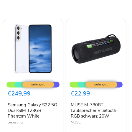
Samsung
MUSE
Galaxy
M-
S22
780BT
5G
Lautsprecher
€249,99
€22,99
Dual-
Bluetooth
SIM
RGB
Samsung Galaxy S22 5G
MUSE M-780BT
128GB
schwarz
Phantom
Dual-SIM 128GB
20W
Lautsprecher Bluetooth
White
Phantom White
RGB schwarz 20W
Samsung
MUSE