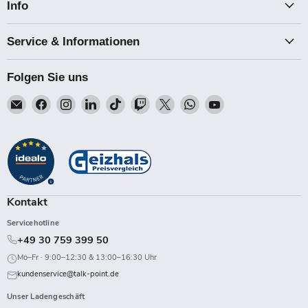
Info
Service & Informationen
Folgen Sie uns
Email
Finden
Finden
Finden
Finden
Finden
Finden
Finden
Finden
Talk-
Sie
Sie
Sie
Sie
Sie
Sie
Sie
Sie
Point
uns
uns
uns
uns
uns
uns
uns
uns
auf
auf
auf
auf
auf
auf
auf
auf
Facebook
Instagram
LinkedIn
TikTok
Twitch
X
WhatsApp
YouTube
Kontakt
Servicehotline
+49 30 759 399 50
Mo–Fr · 9:00–12:30 & 13:00–16:30 Uhr
kundenservice@talk-point.de
Unser Ladengeschäft