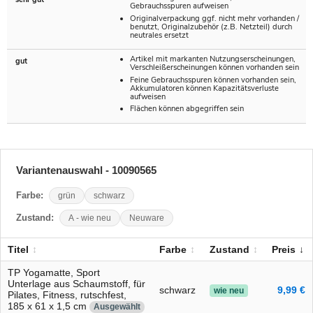
Gebrauchsspuren aufweisen
Originalverpackung ggf. nicht mehr vorhanden /
benutzt, Originalzubehör (z.B. Netzteil) durch
neutrales ersetzt
Artikel mit markanten Nutzungserscheinungen,
gut
Verschleißerscheinungen können vorhanden sein
Feine Gebrauchsspuren können vorhanden sein,
Akkumulatoren können Kapazitätsverluste
aufweisen
Flächen können abgegriffen sein
Variantenauswahl - 10090565
Farbe:
grün
schwarz
Zustand:
A - wie neu
Neuware
Titel
Farbe
Zustand
Preis
TP Yogamatte, Sport
Unterlage aus Schaumstoff, für
schwarz
9,99 €
wie neu
Pilates, Fitness, rutschfest,
185 x 61 x 1,5 cm
Ausgewählt