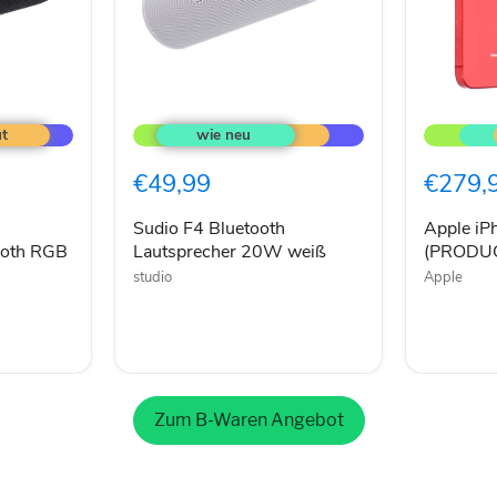
Sudio
Apple
F4
iPhone
Bluetooth
12
Lautsprecher
256GB
€49,99
€279,
20W
(PRODU
weiß
RED
Sudio F4 Bluetooth
Apple i
ooth RGB
Lautsprecher 20W weiß
(PRODU
studio
Apple
Zum B-Waren Angebot