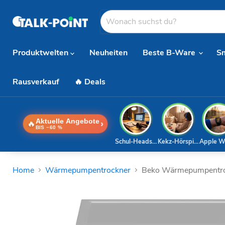
Produktwelten
Neuheiten
Beste B-Ware
S
Rausverkauf
🔥 Deals
Aktuelle Angebote
🔥
›
BIS −60 %
Schul-Headset
Kekz-Hörspiele
Apple W
Home
Wärmepumpentrockner
Beko Wärmepumpentr