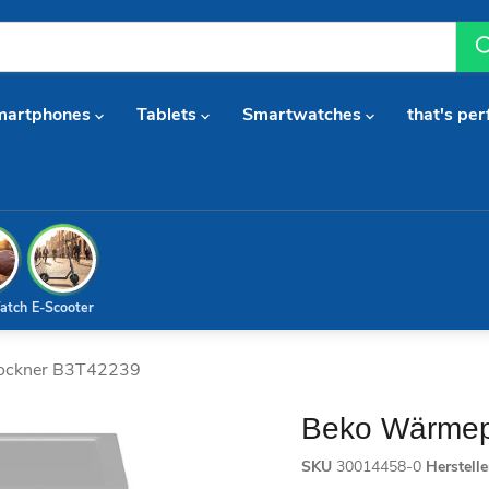
martphones
Tablets
Smartwatches
that's per
atch
E-Scooter
ockner B3T42239
Beko Wärmep
SKU
30014458-0
Herstell