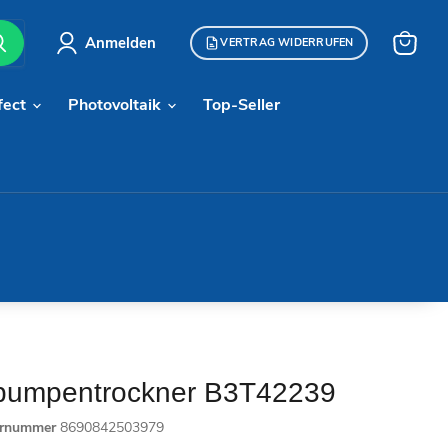
Anmelden
VERTRAG WIDERRUFEN
Warenk
anzeige
fect
Photovoltaik
Top-Seller
umpentrockner B3T42239
ernummer
8690842503979