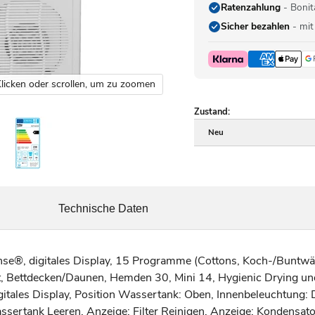
Ratenzahlung
- Bonit
Sicher bezahlen
- mit
licken oder scrollen, um zu zoomen
Zustand:
Neu
Technische Daten
®, digitales Display, 15 Programme (Cottons, Koch-/Buntwäs
t, Bettdecken/Daunen, Hemden 30, Mini 14, Hygienic Drying un
ales Display, Position Wassertank: Oben, Innenbeleuchtung: DC
sertank Leeren, Anzeige: Filter Reinigen, Anzeige: Kondensat