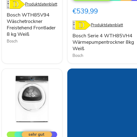
4
kg
Produktdatenblatt
WTH85VH4
Weiß
€539,99
Wärmepumpentrockner
Bosch WTH85V94
8kg
Wäschetrockner
Weiß
Produktdatenblatt
Freistehend Frontlader
8 kg Weiß
Bosch Serie 4 WTH85VH4
Bosch
Wärmepumpentrockner 8kg
Weiß
Bosch
Siemens
iQ700