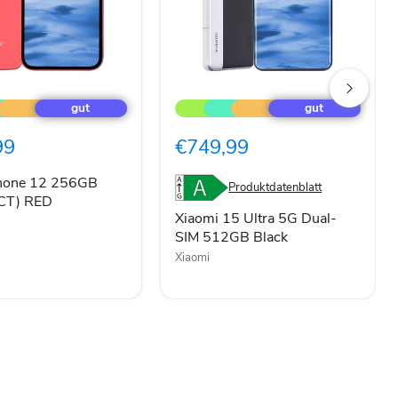
Xiaomi
15
Ultra
5G
99
€749,99
CT)
Dual-
SIM
512GB
Phone 12 256GB
Produktdatenblatt
Black
CT) RED
Xiaomi 15 Ultra 5G Dual-
SIM 512GB Black
Xiaomi