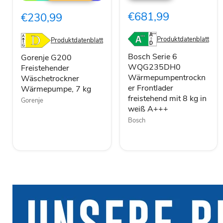
Freistehender
WQG235DH0
Wäschetrockner
€681,99
€230,99
Wärmepumpentrockner
Wärmepumpe,
Frontlader
7
freistehend
kg
Produktdatenblatt
Produktdatenblatt
mit
8
Bosch Serie 6
Gorenje G200
kg
WQG235DH0
Freistehender
in
Wärmepumpentrockn
Wäschetrockner
weiß
er Frontlader
Wärmepumpe, 7 kg
A+++
freistehend mit 8 kg in
Gorenje
weiß A+++
Bosch