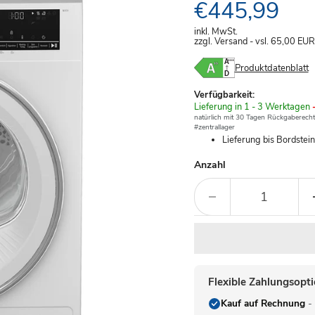
Aktueller Pre
€445,99
inkl. MwSt.
zzgl. Versand - vsl. 65,00
EUR
Produktdatenblatt
Verfügbarkeit:
Verfügbar
Lieferung in 1 - 3 Werktagen
-
-
natürlich mit 30 Tagen Rückgaberecht
#zentrallager
Lieferung bis Bordstei
Anzahl
Flexible Zahlungsopt
Kauf auf Rechnung
- 