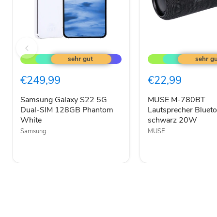
Samsung
MUSE
Galaxy
M-
S22
780BT
5G
Lautsprecher
€249,99
€22,99
Dual-
Bluetooth
SIM
RGB
128GB
schwarz
Samsung Galaxy S22 5G
MUSE M-780BT
Phantom
20W
Dual-SIM 128GB Phantom
Lautsprecher Bluet
White
White
schwarz 20W
Samsung
MUSE