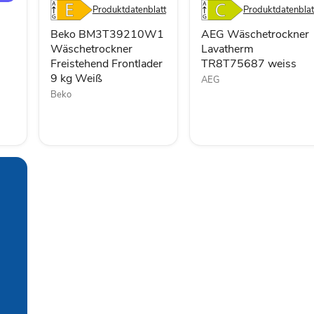
kg
Produktdatenblatt
Produktdatenblat
Weiß
Beko BM3T39210W1
AEG Wäschetrockner
Wäschetrockner
Lavatherm
Freistehend Frontlader
TR8T75687 weiss
9 kg Weiß
AEG
Beko