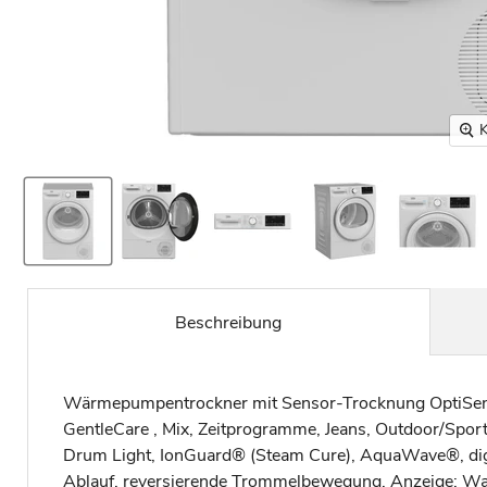
K
Beschreibung
Wärmepumpentrockner mit Sensor-Trocknung OptiSense
GentleCare , Mix, Zeitprogramme, Jeans, Outdoor/Spor
Drum Light, IonGuard® (Steam Cure), AquaWave®, digit
Ablauf, reversierende Trommelbewegung, Anzeige: Was