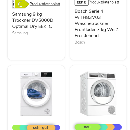
7
Dry
Produktdatenblatt
EEK E
Produktdatenblatt
kg
EEK:
Bosch Serie 4
Weiß
C
Samsung 9 kg
Freistehend
WTH83V03
Trockner DV5000D
Wäschetrockner
Optimal Dry EEK: C
Frontlader 7 kg Weiß
Samsung
Freistehend
Bosch
Bosch
Gorenje
Serie
G200
6