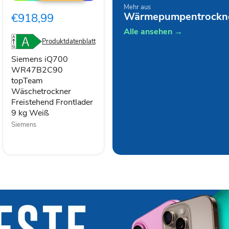
WR47B2C90
Mehr aus
topTeam
Wärmepumpentrockn
€918,99
Wäschetrockner
Freistehend
Alle ansehen →
Frontlader
Produktdatenblatt
9
kg
Siemens iQ700
Weiß
WR47B2C90
topTeam
Wäschetrockner
Freistehend Frontlader
9 kg Weiß
Siemens