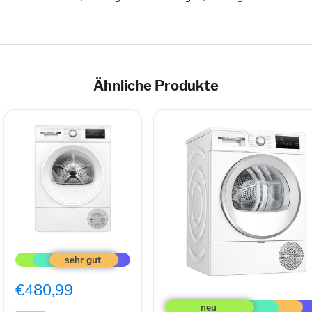
Ähnliche Produkte
Bosch
WTH85V94
Wäschetrockner
Freistehend
€480,99
Bosch
Frontlader
Serie
8