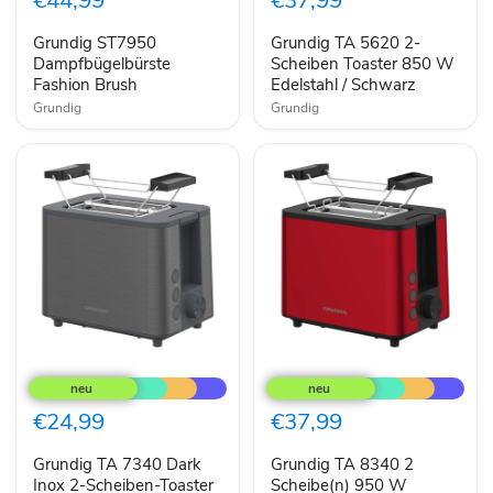
€44,99
€37,99
Brush
Scheiben
Toaster
Grundig ST7950
Grundig TA 5620 2-
850
Dampfbügelbürste
W
Scheiben Toaster 850 W
Edelstahl
Fashion Brush
Edelstahl / Schwarz
/
Grundig
Grundig
Schwarz
Grundig
Grundig
TA
TA
7340
8340
Dark
2
€24,99
€37,99
Inox
Scheibe(n)
2-
950
Grundig TA 7340 Dark
Grundig TA 8340 2
Scheiben-
W
Toaster
Inox 2-Scheiben-Toaster
Schwarz,
Scheibe(n) 950 W