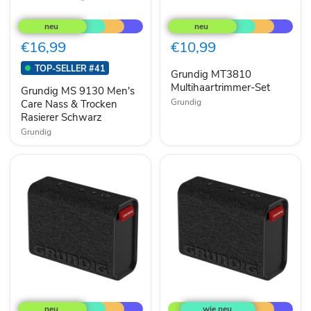
Grundig
Grundig
MS
MT3810
9130
Multihaartrimmer-
Men's
Set
€16,99
€10,99
Care
Nass
TOP-SELLER #41
Grundig MT3810
&
Trocken
Multihaartrimmer-Set
Grundig MS 9130 Men's
Rasierer
Grundig
Care Nass & Trocken
Schwarz
Rasierer Schwarz
Grundig
GRUNDIG
GRUNDIG
Solo
Solo