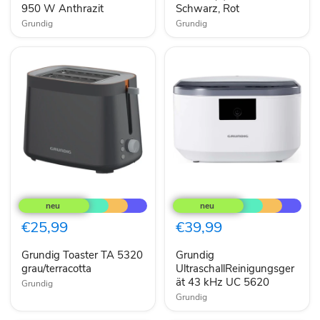
950
Rot
950 W Anthrazit
Schwarz, Rot
W
Grundig
Grundig
Anthrazit
Grundig
Grundig
Toaster
UltraschallReinigungsgerät
TA
43
5320
kHz
€25,99
€39,99
grau/terracotta
UC
5620
Grundig Toaster TA 5320
Grundig
grau/terracotta
UltraschallReinigungsger
ät 43 kHz UC 5620
Grundig
Grundig