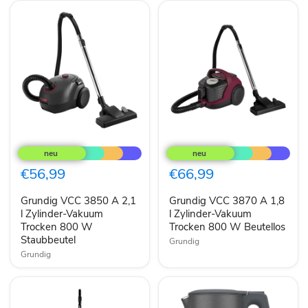
Grundig
Grundig
VCC
VCC
3850
3870
A
A
€56,99
€66,99
2,1
1,8
l
l
Grundig VCC 3850 A 2,1
Grundig VCC 3870 A 1,8
Zylinder-
Zylinder-
Vakuum
l Zylinder-Vakuum
Vakuum
l Zylinder-Vakuum
Trocken
Trocken
Trocken 800 W
Trocken 800 W Beutellos
800
800
Staubbeutel
Grundig
W
W
Grundig
Staubbeutel
Beutellos