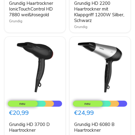
Grundig Haartrockner
Grundig HD 2200
1200W
IonicTouchControl HD
Silber,
Haartrockner mit
Schwarz
7880 weiß/rosegold
Klappgriff 1200W Silber,
Schwarz
Grundig
Grundig
Grundig
Grundig
HD
HD
3700
6080
D
B
€20,99
€24,99
Haartrockner
Haartrockner
Grundig HD 3700 D
Grundig HD 6080 B
Haartrockner
Haartrockner