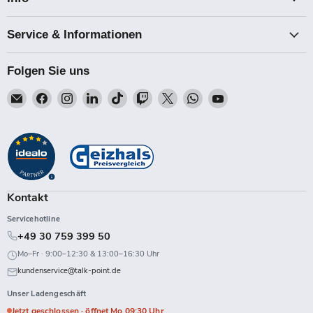
Service & Informationen
Folgen Sie uns
Email
Finden
Finden
Finden
Finden
Finden
Finden
Finden
Finden
Talk-
Sie
Sie
Sie
Sie
Sie
Sie
Sie
Sie
Point
uns
uns
uns
uns
uns
uns
uns
uns
auf
auf
auf
auf
auf
auf
auf
auf
Facebook
Instagram
LinkedIn
TikTok
Twitch
X
WhatsApp
YouTube
Kontakt
Servicehotline
+49 30 759 399 50
Mo–Fr · 9:00–12:30 & 13:00–16:30 Uhr
kundenservice@talk-point.de
Unser Ladengeschäft
Jetzt geschlossen · öffnet Mo 09:30 Uhr