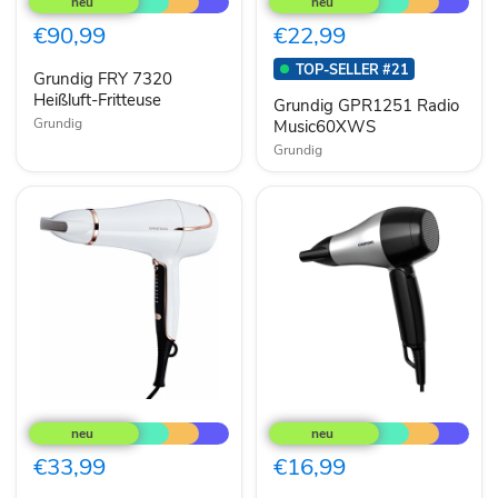
7320
Radio
Heißluft-
Music60XWS
€90,99
€22,99
Fritteuse
TOP-SELLER #21
Grundig FRY 7320
Heißluft-Fritteuse
Grundig GPR1251 Radio
Grundig
Music60XWS
Grundig
Grundig
Grundig
Haartrockner
HD
IonicTouchControl
2200
HD
Haartrockner
€33,99
€16,99
7880
mit
weiß/rosegold
Klappgriff