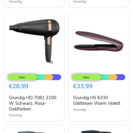
Grundig
Grundig
Grundig
Grundig
HD
HS
7081
6330
2100
Glätteisen
€28,99
€33,99
W
Warm
Schwarz,
Violett
Grundig HD 7081 2100
Grundig HS 6330
Rosa-
Goldfarben
W Schwarz, Rosa-
Glätteisen Warm Violett
Goldfarben
Grundig
Grundig