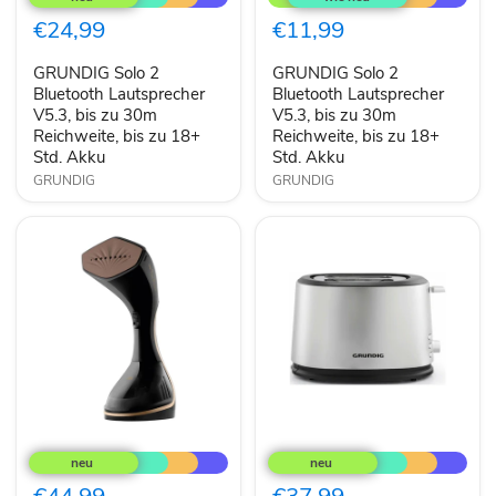
2
2
Bluetooth
Bluetooth
€24,99
€11,99
Lautsprecher
Lautsprecher
V5.3,
V5.3,
GRUNDIG Solo 2
GRUNDIG Solo 2
bis
bis
zu
Bluetooth Lautsprecher
zu
Bluetooth Lautsprecher
30m
30m
V5.3, bis zu 30m
V5.3, bis zu 30m
Reichweite,
Reichweite,
Reichweite, bis zu 18+
Reichweite, bis zu 18+
bis
bis
Std. Akku
Std. Akku
zu
zu
18+
GRUNDIG
18+
GRUNDIG
Std.
Std.
Akku
Akku
Grundig
Grundig
ST7950
TA
Dampfbügelbürste
5620
Fashion
2-