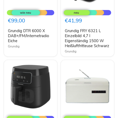
Grundig
Grundig
DTR
FRY
6000
6321
X
L
€99,00
€41,99
DAB+/FM/Internetradio
Einzelbild
Eiche
4,7
Grundig DTR 6000 X
Grundig FRY 6321 L
l
DAB+/FM/Internetradio
Eigenständig
Einzelbild 4,7 l
1500
Eiche
Eigenständig 1500 W
W
Heißluftfritteuse Schwarz
Grundig
Heißluftfritteuse
Grundig
Schwarz
Grundig
Grundig
FRY
GPR1251