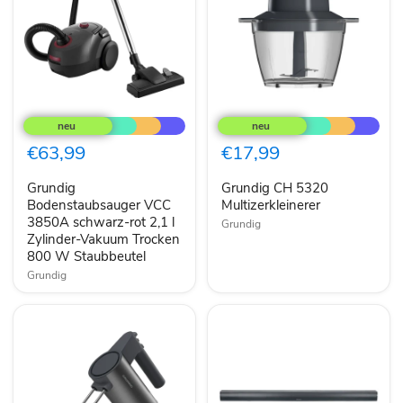
Grundig
Grundig
Bodenstaubsauger
CH
VCC
5320
3850A
Multizerkleinerer
€63,99
€17,99
schwarz-
rot
Grundig
Grundig CH 5320
2,1
l
Bodenstaubsauger VCC
Multizerkleinerer
Zylinder-
3850A schwarz-rot 2,1 l
Grundig
Vakuum
Zylinder-Vakuum Trocken
Trocken
800 W Staubbeutel
800
W
Grundig
Staubbeutel