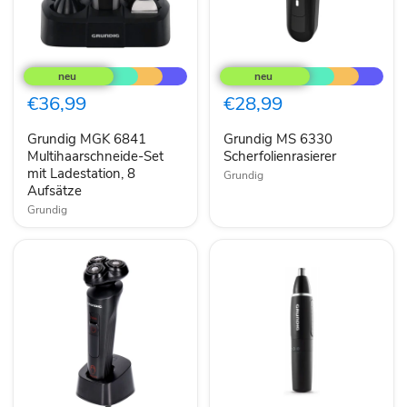
Grundig
Grundig
MGK
MS
6841
6330
Multihaarschneide-
Scherfolienrasierer
€36,99
€28,99
Set
mit
Grundig MGK 6841
Grundig MS 6330
Ladestation,
8
Multihaarschneide-Set
Scherfolienrasierer
Aufsätze
mit Ladestation, 8
Grundig
Aufsätze
Grundig