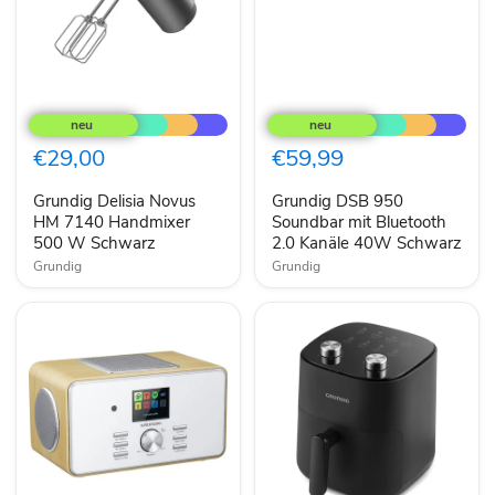
Grundig
Grundig
Delisia
DSB
Novus
950
HM
Soundbar
€29,00
€59,99
7140
mit
Handmixer
Bluetooth
Grundig Delisia Novus
Grundig DSB 950
500
2.0
W
HM 7140 Handmixer
Kanäle
Soundbar mit Bluetooth
Schwarz
40W
500 W Schwarz
2.0 Kanäle 40W Schwarz
Schwarz
Grundig
Grundig