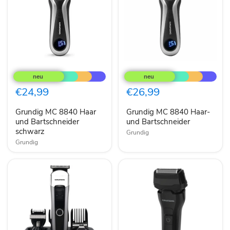
Grundig
Grundig
MC
MC
8840
8840
Haar
Haar-
€24,99
€26,99
und
und
Bartschneider
Bartschneider
Grundig MC 8840 Haar
Grundig MC 8840 Haar-
schwarz
und Bartschneider
und Bartschneider
schwarz
Grundig
Grundig