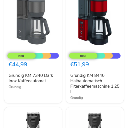
Grundig
Grundig
KM
KM
7340
8440
Dark
Halbautomatisch
€44,99
€51,99
Inox
Filterkaffeemaschine
Kaffeeautomat
1,25
Grundig KM 7340 Dark
Grundig KM 8440
l
Inox Kaffeeautomat
Halbautomatisch
Filterkaffeemaschine 1,25
Grundig
l
Grundig