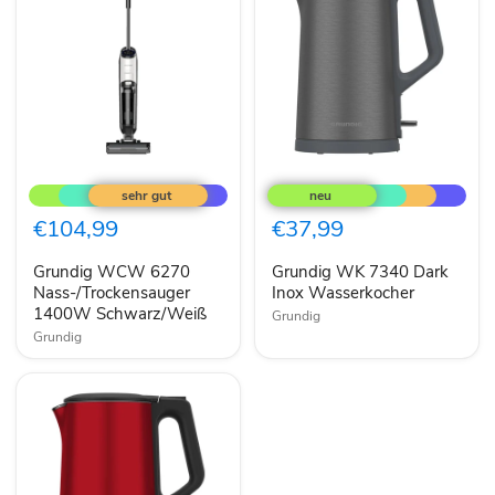
Grundig
Grundig
WCW
WK
6270
7340
Nass-/Trockensauger
Dark
€104,99
€37,99
1400W
Inox
Schwarz/Weiß
Wasserkocher
Grundig WCW 6270
Grundig WK 7340 Dark
Nass-/Trockensauger
Inox Wasserkocher
1400W Schwarz/Weiß
Grundig
Grundig