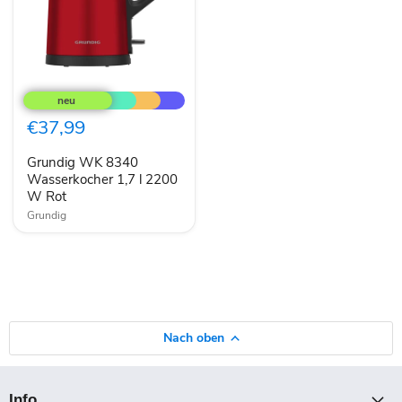
Grundig
WK
8340
Wasserkocher
€37,99
1,7
l
Grundig WK 8340
2200
W
Wasserkocher 1,7 l 2200
Rot
W Rot
Grundig
Nach oben
Info