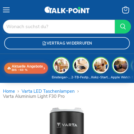
Menü
Waren
anzei
VERTRAG WIDERRUFEN
Aktuelle Angebote
🔥
›
BIS −60 %
Einsteiger-Handy
2-TB-Festplatte
Kekz-Starterset
Apple Watch
E
Home
Varta LED Taschenlampen
Varta Aluminium Light F30 Pro