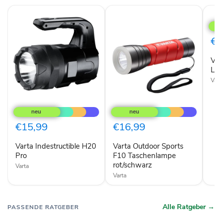
Vart
Day
Ligh
Mult
€1
LED
F30
Var
Tas
LE
Vart
Varta
Varta
Indestructible
Outdoor
H20
Sports
Pro
F10
€15,99
€16,99
Taschenlampe
rot/schwarz
Varta Indestructible H20
Varta Outdoor Sports
Pro
F10 Taschenlampe
rot/schwarz
Varta
Varta
Alle Ratgeber →
PASSENDE RATGEBER