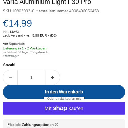
Varta Aluminium Light F30 Pro
SKU
10803033-0
Herstellernummer
4008496056453
Aktueller Preis
€14,99
inkl. MwSt.
zzgl. Versand - vsl. 5,99
EUR
- (DE)
Verfügbarkeit:
Verfügbar
Lieferung in 1 - 2 Werktagen
-
natürlich mit 30 Tagen Rückgaberecht
#zentrallager
Anzahl
In den Warenkorb
Flexible Zahlungsoptionen