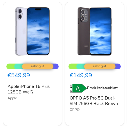
Apple
OPPO
iPhone
A5
16
Pro
Plus
5G
€549,99
€149,99
128GB
Dual-
Weiß
SIM
Apple iPhone 16 Plus
256GB
Produktdatenblatt
128GB Weiß
Black
Brown
OPPO A5 Pro 5G Dual-
Apple
SIM 256GB Black Brown
OPPO