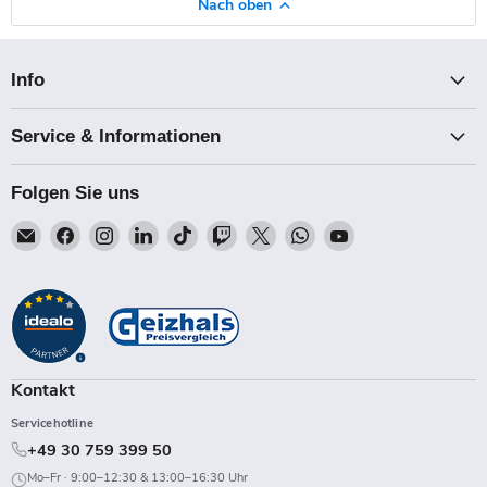
Nach oben
Info
Service & Informationen
Folgen Sie uns
Email
Finden
Finden
Finden
Finden
Finden
Finden
Finden
Finden
Talk-
Sie
Sie
Sie
Sie
Sie
Sie
Sie
Sie
Point
uns
uns
uns
uns
uns
uns
uns
uns
auf
auf
auf
auf
auf
auf
auf
auf
Facebook
Instagram
LinkedIn
TikTok
Twitch
X
WhatsApp
YouTube
Kontakt
Servicehotline
+49 30 759 399 50
Mo–Fr · 9:00–12:30 & 13:00–16:30 Uhr