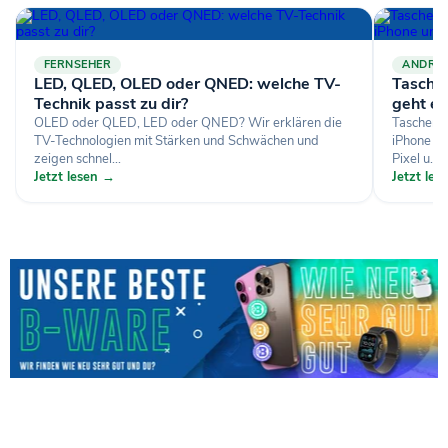
FERNSEHER
ANDRO
LED, QLED, OLED oder QNED: welche TV-
Tasche
Technik passt zu dir?
geht es
OLED oder QLED, LED oder QNED? Wir erklären die
Taschenl
TV-Technologien mit Stärken und Schwächen und
iPhone üb
zeigen schnel...
Pixel u...
Jetzt lesen →
Jetzt le