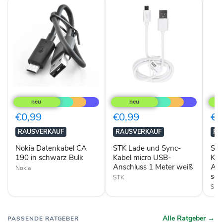
Nokia
STK
STK
Datenkabel
Lade
Lad
CA
und
und
190
Sync-
Syn
€0,99
€0,99
€0
in
Kabel
Kabe
schwarz
micro
mic
RAUSVERKAUF
RAUSVERKAUF
RA
Bulk
USB-
USB
Anschluss
Ans
Nokia Datenkabel CA
STK Lade und Sync-
ST
1
1
190 in schwarz Bulk
Kabel micro USB-
Kab
Meter
Met
Anschluss 1 Meter weiß
Ans
Nokia
weiß
sch
sc
STK
ST
Alle Ratgeber →
PASSENDE RATGEBER