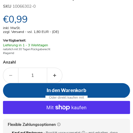
SKU
10066302-0
Aktueller Preis
€0,99
inkl. MwSt.
zzgl. Versand - vsl. 1,80
EUR
- (DE)
Verfügbarkeit:
Verfügbar
Lieferung in 1 - 3 Werktagen
-
natürlich mit 30 Tagen Rückgaberecht
#lagernd
Anzahl
In den Warenkorb
Flexible Zahlungsoptionen
Kauf auf Rechnung
- Bonität vorausgesetzt
- erst erhalten, dann