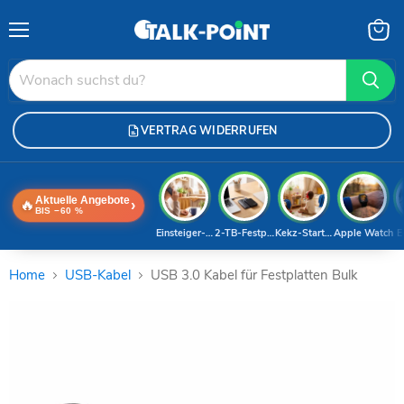
Menü
Waren
anzei
VERTRAG WIDERRUFEN
Aktuelle Angebote
🔥
›
BIS −60 %
Einsteiger-Handy
2-TB-Festplatte
Kekz-Starterset
Apple Watch
E
Home
USB-Kabel
USB 3.0 Kabel für Festplatten Bulk