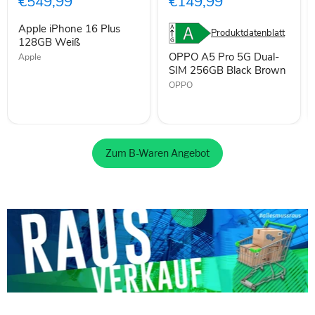
€549,99
€149,99
128GB
Dual-
Weiß
SIM
Apple iPhone 16 Plus
256GB
Produktdatenblatt
128GB Weiß
Black
Brown
OPPO A5 Pro 5G Dual-
Apple
SIM 256GB Black Brown
OPPO
Zum B-Waren Angebot