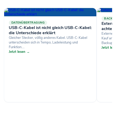
BACKU
DATENÜBERTRAGUNG
Externe
USB-C-Kabel ist nicht gleich USB-C-Kabel:
achten 
die Unterschiede erklärt
Externe F
Gleicher Stecker, völlig anderes Kabel. USB-C-Kabel
Kauf anko
unterscheiden sich in Tempo, Ladeleistung und
Backup. V
Funktion....
Jetzt le
Jetzt lesen →