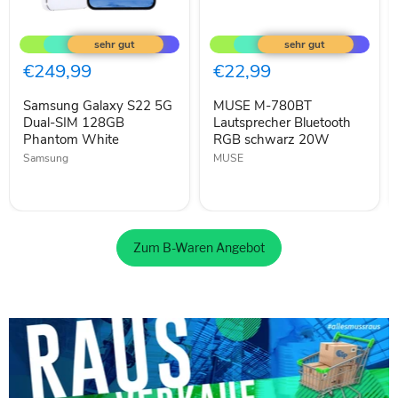
Samsung
MUSE
Galaxy
M-
S22
780BT
5G
Lautsprecher
€249,99
€22,99
Dual-
Bluetooth
SIM
RGB
Samsung Galaxy S22 5G
MUSE M-780BT
128GB
schwarz
Phantom
Dual-SIM 128GB
20W
Lautsprecher Bluetooth
White
Phantom White
RGB schwarz 20W
Samsung
MUSE
Zum B-Waren Angebot