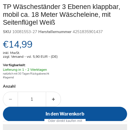
TP Wäscheständer 3 Ebenen klappbar,
mobil ca. 18 Meter Wäscheleine, mit
Seitenflügel Weiß
SKU
10081553-27
Herstellernummer
4251835901437
Aktueller Preis
€14,99
inkl. MwSt.
zzgl. Versand - vsl. 5,90
EUR
- (DE)
Verfügbarkeit:
Verfügbar
Lieferung in 1 - 2 Werktagen
-
natürlich mit 30 Tagen Rückgaberecht
#lagernd
Anzahl
In den Warenkorb