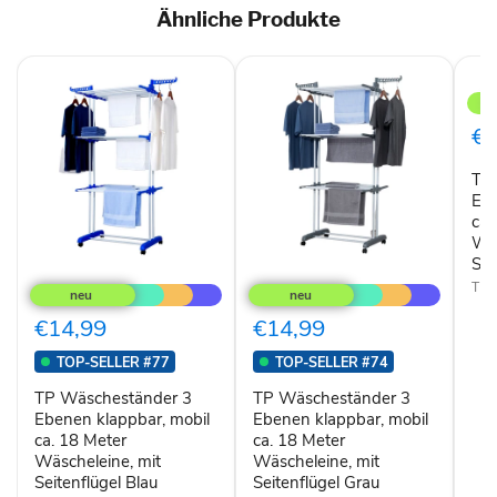
Ähnliche Produkte
TP
Wäs
3
Ebe
€1
klap
mobi
TP
ca.
18
Ebe
Met
ca.
Wäsc
Wäs
mit
Sei
TP
TP
Seit
Wäscheständer
Wäscheständer
blau
TP
3
3
Ebenen
Ebenen
€14,99
€14,99
klappbar,
klappbar,
mobil
mobil
TOP-SELLER #77
TOP-SELLER #74
ca.
ca.
18
18
TP Wäscheständer 3
TP Wäscheständer 3
Meter
Meter
Ebenen klappbar, mobil
Ebenen klappbar, mobil
Wäscheleine,
Wäscheleine,
ca. 18 Meter
ca. 18 Meter
mit
mit
Wäscheleine, mit
Wäscheleine, mit
Seitenflügel
Seitenflügel
Blau
Grau
Seitenflügel Blau
Seitenflügel Grau