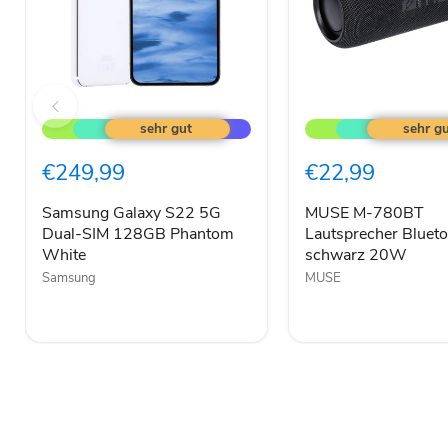
Samsung
MUSE
Galaxy
M-
S22
780BT
5G
Lautsprecher
€249,99
€22,99
Dual-
Bluetooth
SIM
RGB
128GB
schwarz
Samsung Galaxy S22 5G
MUSE M-780BT
Phantom
20W
Dual-SIM 128GB Phantom
Lautsprecher Bluet
White
White
schwarz 20W
Samsung
MUSE