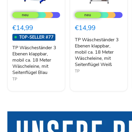
TP
TP
Wäscheständer
Wäscheständer
3
3
Ebenen
Ebenen
€14,99
€14,99
klappbar,
klappbar,
mobil
mobil
TOP-SELLER #77
ca.
ca.
TP Wäscheständer 3
18
18
Ebenen klappbar,
TP Wäscheständer 3
Meter
Meter
mobil ca. 18 Meter
Ebenen klappbar,
Wäscheleine,
Wäscheleine,
Wäscheleine, mit
mobil ca. 18 Meter
mit
mit
Seitenflügel Weiß
Seitenflügel
Seitenflügel
Wäscheleine, mit
Blau
Weiß
TP
Seitenflügel Blau
TP