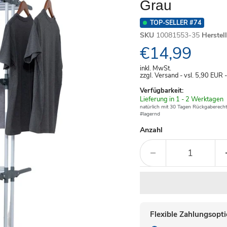
Grau
TOP-SELLER #74
SKU
10081553-35
Herstel
Aktueller Pre
€14,99
inkl. MwSt.
zzgl. Versand - vsl. 5,90
EUR
Verfügbarkeit:
Verfügbar
Lieferung in 1 - 2 Werktagen
-
natürlich mit 30 Tagen Rückgaberecht
#lagernd
Anzahl
Flexible Zahlungsopt