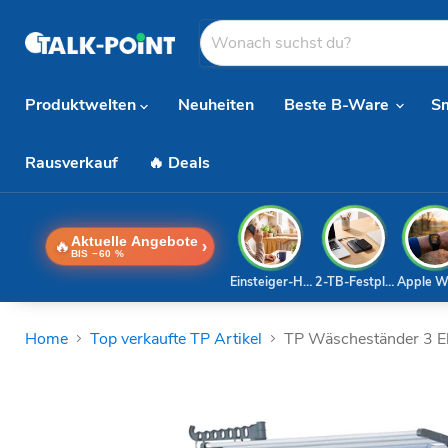
Produktwelten
Neuheiten
Beste B-Ware
S
Rausverkauf
🔥 Deals
Aktuelle Angebote
🔥
›
BIS −60 %
Einsteiger-Handy
2-TB-Festplatte
Apple W
Home
Top verkaufte TP Artikel
TP Wäscheständer 3 Ebe