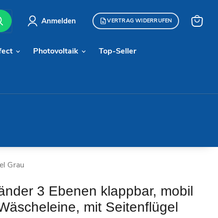
Anmelden
VERTRAG WIDERRUFEN
Warenk
anzeige
fect
Photovoltaik
Top-Seller
el Grau
nder 3 Ebenen klappbar, mobil
Wäscheleine, mit Seitenflügel