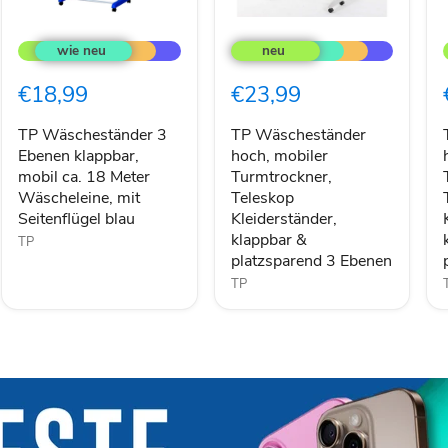
TP
TP
Wäscheständer
Wäscheständer
3
hoch,
Ebenen
mobiler
€18,99
€23,99
klappbar,
Turmtrockner,
mobil
Teleskop
ca.
Kleiderständer,
TP Wäscheständer 3
TP Wäscheständer
18
klappbar
Ebenen klappbar,
hoch, mobiler
Meter
&
mobil ca. 18 Meter
Turmtrockner,
Wäscheleine,
platzsparend
Wäscheleine, mit
Teleskop
mit
3
Seitenflügel blau
Kleiderständer,
Seitenflügel
Ebenen
klappbar &
blau
TP
platzsparend 3 Ebenen
TP