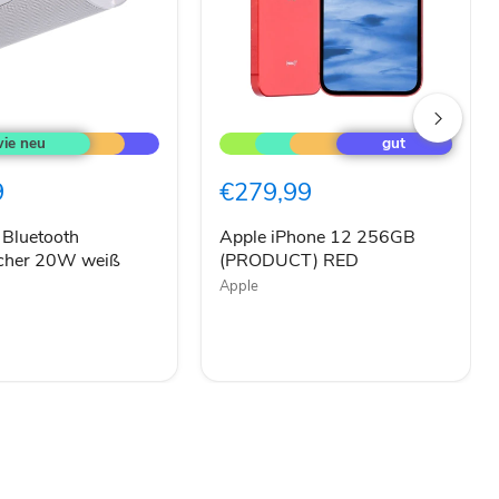
Apple
iPhone
h
12
cher
256GB
9
€279,99
(PRODUCT)
RED
 Bluetooth
Apple iPhone 12 256GB
echer 20W weiß
(PRODUCT) RED
Apple