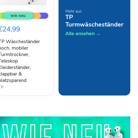
TP
Mehr aus
Wäscheständer
TP
hoch,
Turmwäscheständer
mobiler
€24,99
Turmtrockner,
Alle ansehen →
Teleskop
Kleiderständer,
TP Wäscheständer
klappbar
hoch, mobiler
&
Turmtrockner,
platzsparend
Teleskop
Kleiderständer,
klappbar &
platzsparend
TP