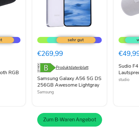
Samsung
Sudio
Galaxy
F4
A56
Bluetoot
5G
Lautspre
€269,99
€49,9
DS
20W
256GB
weiß
Awesome
Sudio F4
Produktdatenblatt
Lightgray
ooth RGB
Lautspr
Samsung Galaxy A56 5G DS
studio
256GB Awesome Lightgray
Samsung
Zum B-Waren Angebot