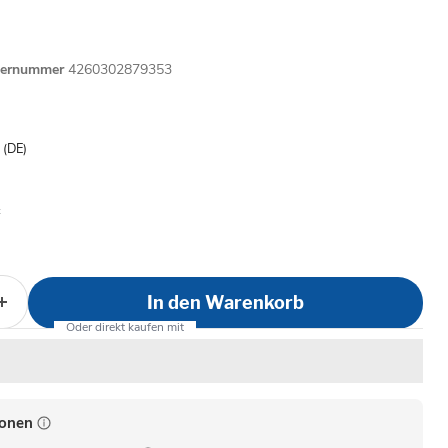
lernummer
4260302879353
is
- (DE)
In den Warenkorb
ionen