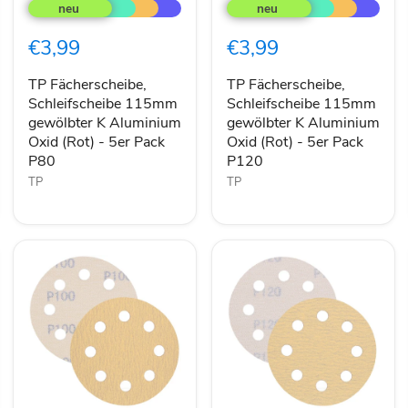
Fächerscheibe,
Fächerscheibe,
Schleifscheibe
Schleifscheibe
115mm
115mm
€3,99
€3,99
gewölbter
gewölbter
K
K
Aluminium
Aluminium
TP Fächerscheibe,
TP Fächerscheibe,
Oxid
Oxid
Schleifscheibe 115mm
Schleifscheibe 115mm
(Rot)
(Rot)
gewölbter K Aluminium
gewölbter K Aluminium
-
-
Oxid (Rot) - 5er Pack
Oxid (Rot) - 5er Pack
5er
5er
P80
P120
Pack
Pack
P80
P120
TP
TP