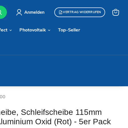
Anmelden
VERTRAG WIDERRUFEN
Warenk
anzeige
fect
Photovoltaik
Top-Seller
100
eibe, Schleifscheibe 115mm
luminium Oxid (Rot) - 5er Pack