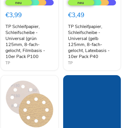
Schleifpapier,
Schleifpapier,
Schleifscheibe
Schleifscheibe
-
-
€3,99
€3,49
Universal
Universal
(grün
(gelb
125mm,
125mm,
TP Schleifpapier,
TP Schleifpapier,
8-
8-
Schleifscheibe -
Schleifscheibe -
fach-
fach-
Universal (grün
Universal (gelb
gelocht,
gelocht,
125mm, 8-fach-
125mm, 8-fach-
Filmbasis
Latexbasis
gelocht, Filmbasis -
gelocht, Latexbasis -
-
-
10er Pack P100
10er Pack P40
10er
10er
Pack
Pack
TP
TP
P100
P40