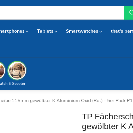
martphones
Tablets
Smartwatches
that's per
atch
E-Scooter
cheibe 115mm gewölbter K Aluminium Oxid (Rot) - 5er Pack P
TP Fächersch
gewölbter K A