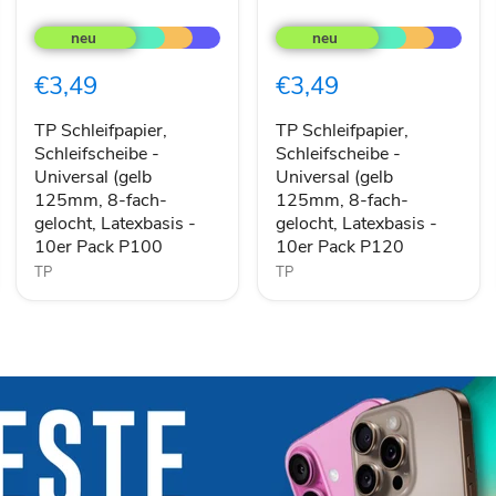
TP
TP
Schleifpapier,
Schleifpapier,
Schleifscheibe
Schleifscheibe
-
-
€3,49
€3,49
Universal
Universal
(gelb
(gelb
125mm,
125mm,
TP Schleifpapier,
TP Schleifpapier,
8-
8-
Schleifscheibe -
Schleifscheibe -
fach-
fach-
Universal (gelb
Universal (gelb
gelocht,
gelocht,
125mm, 8-fach-
125mm, 8-fach-
Latexbasis
Latexbasis
gelocht, Latexbasis -
gelocht, Latexbasis -
-
-
10er Pack P100
10er Pack P120
10er
10er
Pack
Pack
TP
TP
P100
P120