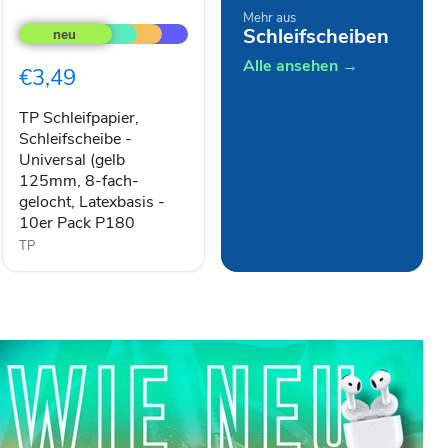
TP
Mehr aus
Schleifpapier,
Schleifscheiben
Schleifscheibe
-
Alle ansehen →
€3,49
Universal
(gelb
125mm,
TP Schleifpapier,
8-
Schleifscheibe -
fach-
Universal (gelb
gelocht,
125mm, 8-fach-
Latexbasis
gelocht, Latexbasis -
-
10er Pack P180
10er
Pack
TP
P180