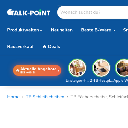
Produktwelten
Neuheiten
Beste B-Ware
S
Rausverkauf
🔥 Deals
Aktuelle Angebote
🔥
›
BIS −60 %
Einsteiger-Handy
2-TB-Festplatte
Apple W
Home
TP Schleifscheiben
TP Fächerscheibe, Schleifs