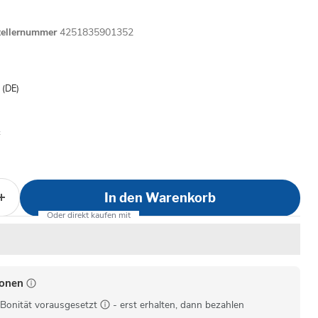
tellernummer
4251835901352
is
- (DE)
In den Warenkorb
ionen
Bonität vorausgesetzt
- erst erhalten, dann bezahlen