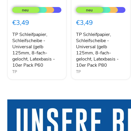
TP
TP
Schleifpapier,
Schleifpapier,
Schleifscheibe
Schleifscheibe
-
-
€3,49
€3,49
Universal
Universal
(gelb
(gelb
125mm,
125mm,
TP Schleifpapier,
TP Schleifpapier,
8-
8-
Schleifscheibe -
Schleifscheibe -
fach-
fach-
Universal (gelb
Universal (gelb
gelocht,
gelocht,
125mm, 8-fach-
125mm, 8-fach-
Latexbasis
Latexbasis
gelocht, Latexbasis -
gelocht, Latexbasis -
-
-
10er Pack P60
10er Pack P80
10er
10er
Pack
Pack
TP
TP
P60
P80