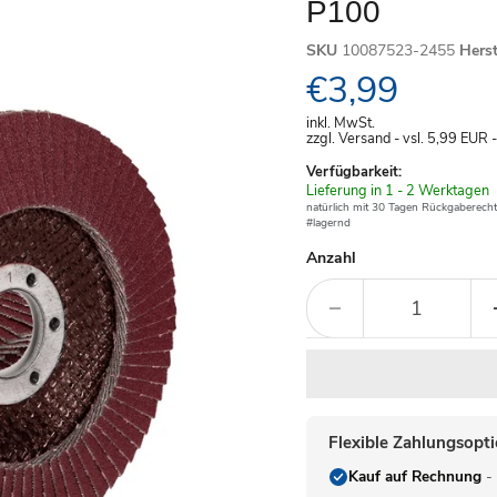
P100
SKU
10087523-2455
Hers
Aktueller Pre
€3,99
inkl. MwSt.
zzgl. Versand - vsl. 5,99
EUR
Verfügbarkeit:
Verfügbar
Lieferung in 1 - 2 Werktagen
-
natürlich mit 30 Tagen Rückgaberecht
#lagernd
Anzahl
Flexible Zahlungsopt
Kauf auf Rechnung
- 