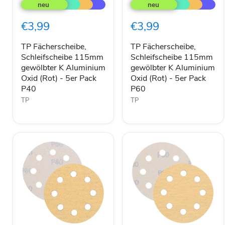
Fächerscheibe,
Fächerscheibe,
Schleifscheibe
Schleifscheibe
115mm
115mm
€3,99
€3,99
gewölbter
gewölbter
K
K
Aluminium
Aluminium
TP Fächerscheibe,
TP Fächerscheibe,
Oxid
Oxid
Schleifscheibe 115mm
Schleifscheibe 115mm
(Rot)
(Rot)
gewölbter K Aluminium
gewölbter K Aluminium
-
-
Oxid (Rot) - 5er Pack
Oxid (Rot) - 5er Pack
5er
5er
P40
P60
Pack
Pack
P40
P60
TP
TP