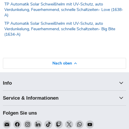
TP Automatik Solar Schweißhelm mit UV-Schutz, auto
Verdunkelung, Feuerhemmend, schnelle Schaltzeiten- Love (1638-
A)
TP Automatik Solar Schweißhelm mit UV-Schutz, auto
Verdunkelung, Feuerhemmend, schnelle Schaltzeiten- Big Bite
(1634-A)
Nach oben
Info
Service & Informationen
Folgen Sie uns
Email
Finden
Finden
Finden
Finden
Finden
Finden
Finden
Finden