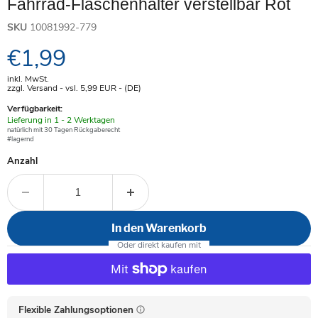
Fahrrad-Flaschenhalter verstellbar Rot
SKU
10081992-779
Aktueller Preis
€1,99
inkl. MwSt.
zzgl. Versand - vsl. 5,99
EUR
- (DE)
Verfügbarkeit:
Verfügbar
Lieferung in 1 - 2 Werktagen
-
natürlich mit 30 Tagen Rückgaberecht
#lagernd
Anzahl
In den Warenkorb
Flexible Zahlungsoptionen