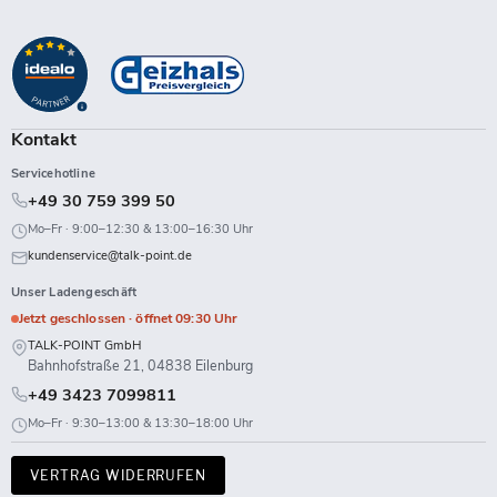
Talk-
Sie
Sie
Sie
Sie
Sie
Sie
Sie
Sie
Point
uns
uns
uns
uns
uns
uns
uns
uns
auf
auf
auf
auf
auf
auf
auf
auf
Facebook
Instagram
LinkedIn
TikTok
Twitch
X
WhatsApp
YouTube
Kontakt
Servicehotline
+49 30 759 399 50
Mo–Fr · 9:00–12:30 & 13:00–16:30 Uhr
kundenservice@talk-point.de
Unser Ladengeschäft
Jetzt geschlossen · öffnet 09:30 Uhr
TALK-POINT GmbH
Bahnhofstraße 21, 04838 Eilenburg
+49 3423 7099811
Mo–Fr · 9:30–13:00 & 13:30–18:00 Uhr
VERTRAG WIDERRUFEN