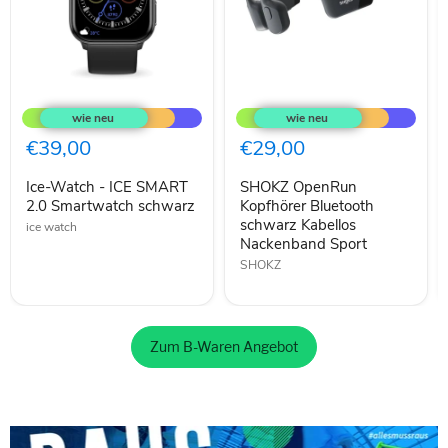
Ice-
SHOKZ
Watch
OpenRun
-
Kopfhörer
ICE
Bluetooth
€39,00
€29,00
SMART
schwarz
2.0
Kabellos
Ice-Watch - ICE SMART
SHOKZ OpenRun
Smartwatch
Nackenband
schwarz
2.0 Smartwatch schwarz
Sport
Kopfhörer Bluetooth
schwarz Kabellos
ice watch
Nackenband Sport
SHOKZ
Zum B-Waren Angebot