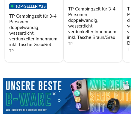
4
4
4
Personen,
Personen,
Pers
TOP-SELLER #35
TP Campingzelt für 3-4
TP 
doppelwandig,
doppelwandig,
dop
wasserdicht,
wasserdicht,
Personen,
wass
Per
TP Campingzelt für 3-4
verdunkelter
verdunkelter
verd
doppelwandig,
do
Personen,
Innenraum
Innenraum
Inn
wasserdicht,
was
doppelwandig,
inkl.
inkl.
inkl.
verdunkelter Innenraum
ver
wasserdicht,
Tasche
Tasche
Tas
inkl. Tasche Braun/Grau
ink
Grau/Rot
Braun/Grau
Bro
verdunkelter Innenraum
Br
TP
inkl. Tasche Grau/Rot
TP
TP