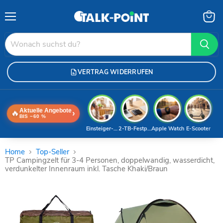
Menü
Waren
anzei
VERTRAG WIDERRUFEN
Aktuelle Angebote
🔥
›
BIS −60 %
Einsteiger-Handy
2-TB-Festplatte
Apple Watch
E-Scooter
Home
Top-Seller
TP Campingzelt für 3-4 Personen, doppelwandig, wasserdicht,
verdunkelter Innenraum inkl. Tasche Khaki/Braun