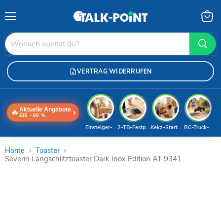
Menü
Waren
anzei
VERTRAG WIDERRUFEN
Aktuelle Angebote
🔥
›
BIS −60 %
Einsteiger-Handy
2-TB-Festplatte
Kekz-Starterset
RC-Truck-Dea
Home
Toaster
Severin Langschlitztoaster Dark Inox Edition AT 9341