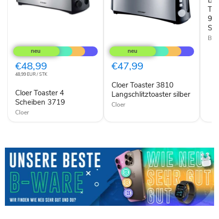
Bo
W
Edel
Toa
/
970
Sch
Sc
Bos
Cloer
Cloer
Toaster
Toaster
4
3810
Scheiben
Langschlitztoaster
€48,99
€47,99
3719
silber
48,99 EUR / STK
Cloer Toaster 3810
Cloer Toaster 4
Langschlitztoaster silber
Scheiben 3719
Cloer
Cloer