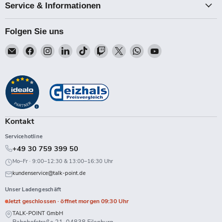
Service & Informationen
Folgen Sie uns
Email
Finden
Finden
Finden
Finden
Finden
Finden
Finden
Finden
Talk-
Sie
Sie
Sie
Sie
Sie
Sie
Sie
Sie
Point
uns
uns
uns
uns
uns
uns
uns
uns
auf
auf
auf
auf
auf
auf
auf
auf
Facebook
Instagram
LinkedIn
TikTok
Twitch
X
WhatsApp
YouTube
Kontakt
Servicehotline
+49 30 759 399 50
Mo–Fr · 9:00–12:30 & 13:00–16:30 Uhr
kundenservice@talk-point.de
Unser Ladengeschäft
Jetzt geschlossen · öffnet morgen 09:30 Uhr
TALK-POINT GmbH