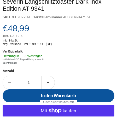
Severin Langschlitztoaster Dark Inox
Edition AT 9341
SKU
30020220-0
Herstellernummer
4008146047534
Aktueller Preis
€48,99
48,99 EUR / STK
inkl. MwSt.
zzgl. Versand - vsl. 6,99
EUR
- (DE)
Verfügbarkeit:
Verfügbar
Lieferung in 1 - 3 Werktagen
-
natürlich mit 30 Tagen Rückgaberecht
#zentrallager
Anzahl
In den Warenkorb