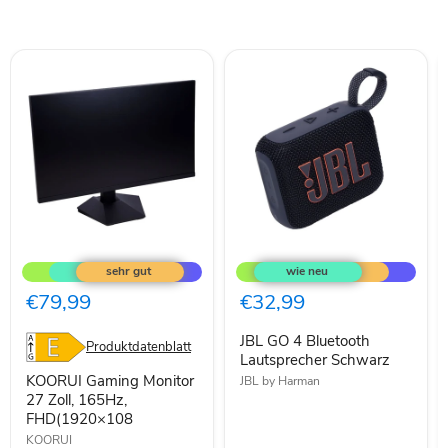
KOORUI
JBL
Gaming
GO
Monitor
4
27
Bluetooth
€79,99
€32,99
Zoll,
Lautsprecher
165Hz,
Schwarz
JBL GO 4 Bluetooth
FHD(1920×108
Produktdatenblatt
Lautsprecher Schwarz
KOORUI Gaming Monitor
JBL by Harman
27 Zoll, 165Hz,
FHD(1920×108
KOORUI