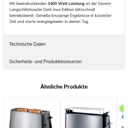
Mit beeindruckenden
1400 Watt Leistung
ist der Severin
Langschlitztoaster Dark Inox Edition blitzschnell
betriebsbereit. Genieße knusprige Ergebnisse in kürzester
Zeit und starte energiegeladen in deinen Tag.
Technische Daten
Sicherheits- und Produktressourcen
Ähnliche Produkte
Bos
TAT
Toas
2
€4
Sche
970