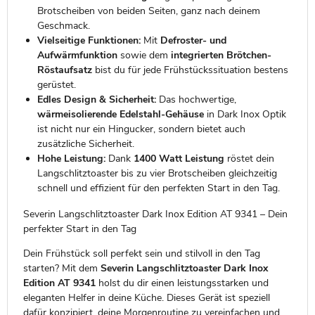
Brotscheiben von beiden Seiten, ganz nach deinem
Geschmack.
Vielseitige Funktionen:
Mit
Defroster- und
Aufwärmfunktion
sowie dem
integrierten Brötchen-
Röstaufsatz
bist du für jede Frühstückssituation bestens
gerüstet.
Edles Design & Sicherheit:
Das hochwertige,
wärmeisolierende Edelstahl-Gehäuse
in Dark Inox Optik
ist nicht nur ein Hingucker, sondern bietet auch
zusätzliche Sicherheit.
Hohe Leistung:
Dank
1400 Watt Leistung
röstet dein
Langschlitztoaster bis zu vier Brotscheiben gleichzeitig
schnell und effizient für den perfekten Start in den Tag.
Severin Langschlitztoaster Dark Inox Edition AT 9341 – Dein
perfekter Start in den Tag
Dein Frühstück soll perfekt sein und stilvoll in den Tag
starten? Mit dem
Severin Langschlitztoaster Dark Inox
Edition AT 9341
holst du dir einen leistungsstarken und
eleganten Helfer in deine Küche. Dieses Gerät ist speziell
dafür konzipiert, deine Morgenroutine zu vereinfachen und