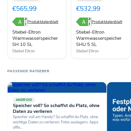
SH
SHU
€565,99
€532,99
10
5
SL
SL
Produktdatenblatt
Produktdatenblatt
Stiebel-Eltron
Stiebel-Eltron
Warmwasserspeicher
Warmwasserspeicher
SH 10 SL
SHU 5 SL
Stiebel Eltron
Stiebel Eltron
PASSENDE RATGEBER
ANDROID
Speicher voll? So schaffst du Platz, ohne
Daten zu verlieren
Speicher voll am Handy? So schaffst du Platz, ohne
wichtige Daten zu verlieren: Fotos auslagern, Apps
offlo...