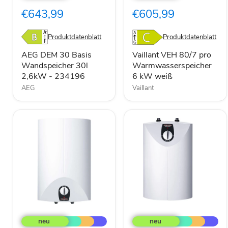
Basis
pro
€643,99
€605,99
Wandspeicher
Warmwasserspeicher
30l
6
2,6kW
kW
Produktdatenblatt
Produktdatenblatt
-
weiß
234196
AEG DEM 30 Basis
Vaillant VEH 80/7 pro
Wandspeicher 30l
Warmwasserspeicher
2,6kW - 234196
6 kW weiß
AEG
Vaillant
Stiebel-
Stiebel-
Eltron
Eltron
Warmwasserspeicher
Warmwasserspeicher