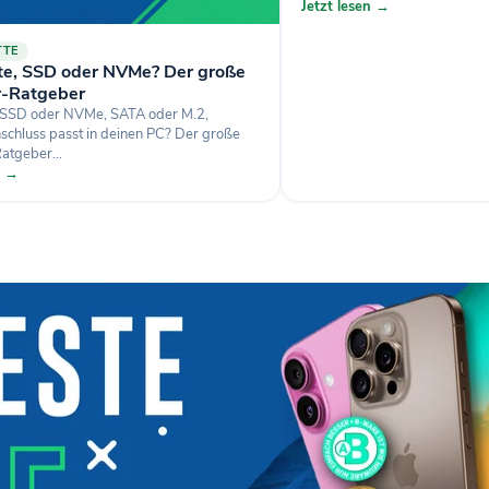
Jetzt lesen →
TTE
tte, SSD oder NVMe? Der große
r-Ratgeber
, SSD oder NVMe, SATA oder M.2,
schluss passt in deinen PC? Der große
atgeber...
n →