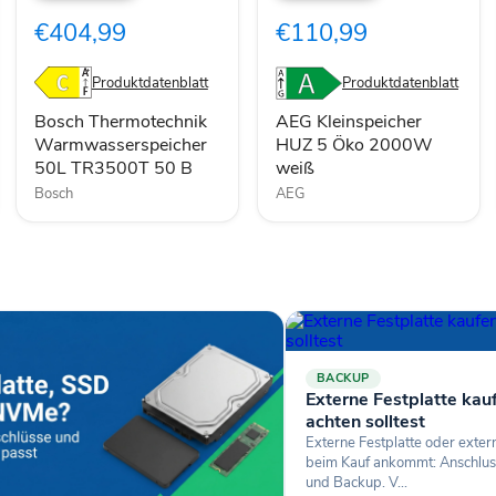
50L
5
€404,99
€110,99
TR3500T
Öko
50
2000W
B
weiß
Produktdatenblatt
Produktdatenblatt
Bosch Thermotechnik
AEG Kleinspeicher
Warmwasserspeicher
HUZ 5 Öko 2000W
50L TR3500T 50 B
weiß
Bosch
AEG
BACKUP
Externe Festplatte kau
achten solltest
Externe Festplatte oder exte
beim Kauf ankommt: Anschlus
und Backup. V...