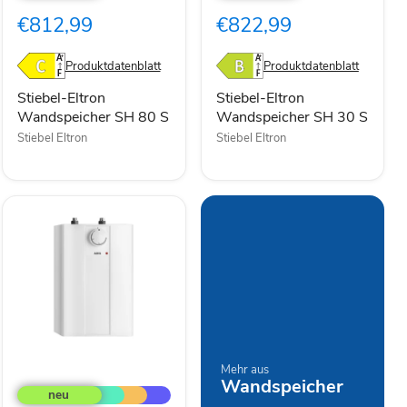
SH
SH
€812,99
€822,99
80
30
S
S
Produktdatenblatt
Produktdatenblatt
Stiebel-Eltron
Stiebel-Eltron
Wandspeicher SH 80 S
Wandspeicher SH 30 S
Stiebel Eltron
Stiebel Eltron
AEG
Mehr aus
Wandspeicher
Basis
Kleinspeicher