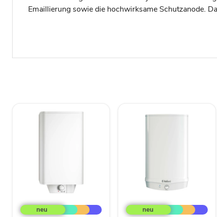
Emaillierung sowie die hochwirksame Schutzanode. Da
AEG
Vaillant
DEM
VEH
30
80/7