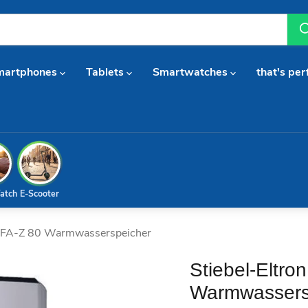
martphones
Tablets
Smartwatches
that's per
atch
E-Scooter
 HFA-Z 80 Warmwasserspeicher
Stiebel-Eltr
Warmwassers