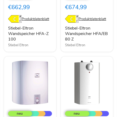
HFA-
HFA/EB
€662,99
€674,99
Z
80
100
Z
Produktdatenblatt
Produktdatenblatt
Stiebel-Eltron
Stiebel-Eltron
Wandspeicher HFA-Z
Wandspeicher HFA/EB
100
80 Z
Stiebel Eltron
Stiebel Eltron
Bosch
AEG
Thermotechnik
Kleinspeicher
Warmwasserspeicher
HUZ