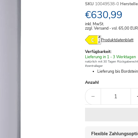
SKU
10049538-0
Herstell
Aktueller Pre
€630,99
inkl. MwSt.
zzgl. Versand - vsl. 65,00
EUR
Produktdatenblatt
Verfügbarkeit:
Verfügbar
Lieferung in 1 - 3 Werktagen
-
natürlich mit 30 Tagen Rückgaberecht
#zentrallager
Lieferung bis Bordstei
Anzahl
Flexible Zahlungsopt