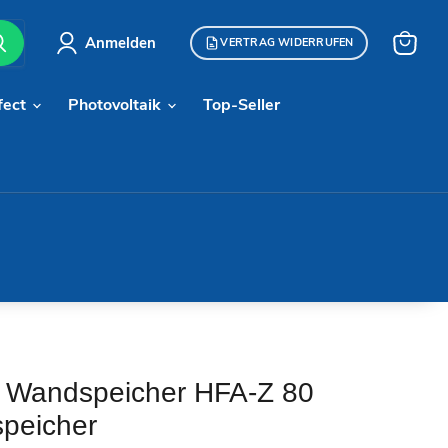
Anmelden
VERTRAG WIDERRUFEN
Warenk
anzeige
fect
Photovoltaik
Top-Seller
on Wandspeicher HFA-Z 80
peicher