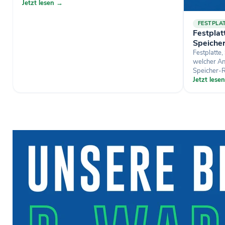
Jetzt lesen →
FESTPLA
Festpla
Speiche
Festplatte
welcher An
Speicher-R
Jetzt lese