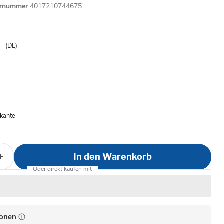
ernummer
4017210744675
is
- (DE)
nkante
In den Warenkorb
ionen