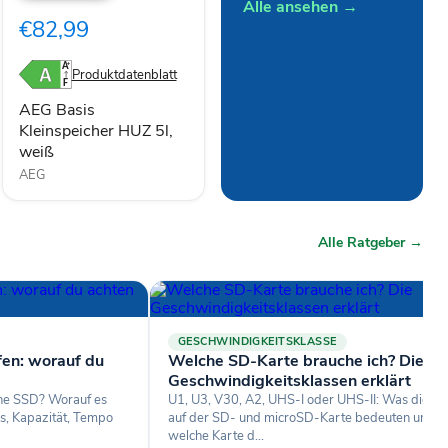
Alle ansehen →
HUZ
€82,99
5l,
weiß
Produktdatenblatt
AEG Basis
Kleinspeicher HUZ 5l,
weiß
AEG
Alle Ratgeber →
GESCHWINDIGKEITSKLASSE
fen: worauf du
Welche SD-Karte brauche ich? Die
Geschwindigkeitsklassen erklärt
rne SSD? Worauf es
U1, U3, V30, A2, UHS-I oder UHS-II: Was die L
s, Kapazität, Tempo
auf der SD- und microSD-Karte bedeuten und
welche Karte d...