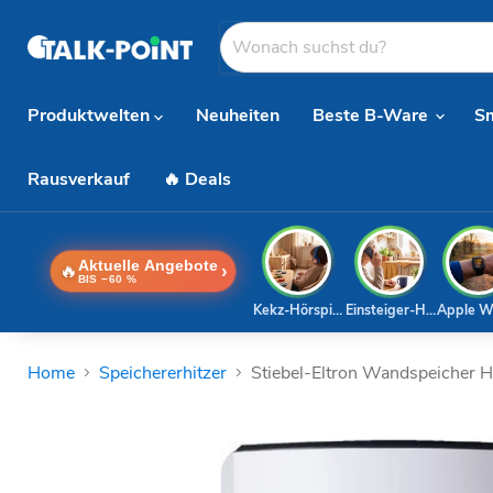
Produktwelten
Neuheiten
Beste B-Ware
S
Rausverkauf
🔥 Deals
Aktuelle Angebote
🔥
›
BIS −60 %
Kekz-Hörspiele
Einsteiger-Handy
Apple W
Home
Speichererhitzer
Stiebel-Eltron Wandspeicher