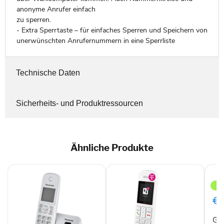
anonyme Anrufer einfach
zu sperren.
- Extra Sperrtaste – für einfaches Sperren und Speichern von
unerwünschten Anrufernummern in eine Sperrliste
Technische Daten
Sicherheits- und Produktressourcen
Ähnliche Produkte
Giga
E56
Fest
€5
Gi