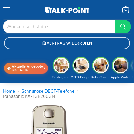
Menü
Waren
anzei
VERTRAG WIDERRUFEN
Aktuelle Angebote
🔥
›
BIS −60 %
Einsteiger-Handy
2-TB-Festplatte
Kekz-Starterset
Apple Watch
E
Home
Schnurlose DECT-Telefone
Panasonic KX-TGE260GN