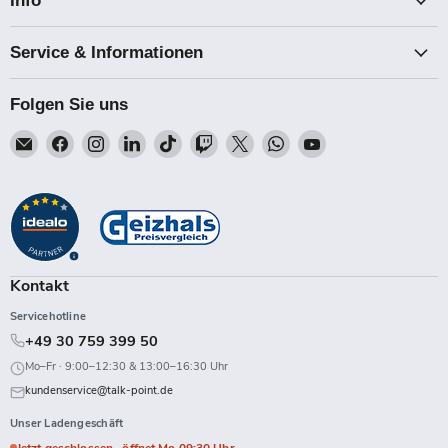
Info
Service & Informationen
Folgen Sie uns
Email
Finden
Finden
Finden
Finden
Finden
Finden
Finden
Finden
Talk-
Sie
Sie
Sie
Sie
Sie
Sie
Sie
Sie
Point
uns
uns
uns
uns
uns
uns
uns
uns
auf
auf
auf
auf
auf
auf
auf
auf
Facebook
Instagram
LinkedIn
TikTok
Twitch
X
WhatsApp
YouTube
Kontakt
Servicehotline
+49 30 759 399 50
Mo–Fr · 9:00–12:30 & 13:00–16:30 Uhr
kundenservice@talk-point.de
Unser Ladengeschäft
Jetzt geschlossen · öffnet Mo 09:30 Uhr