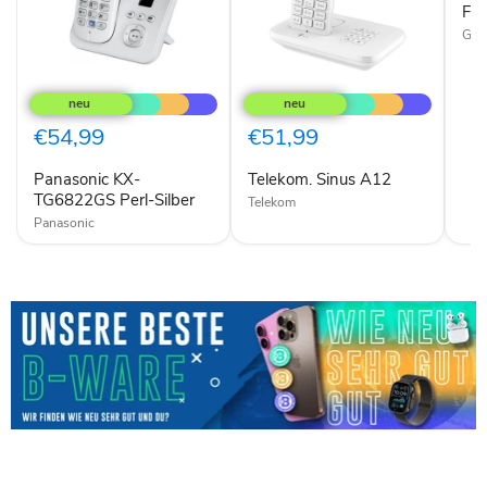
Fes
Gig
Panasonic
Telekom.
KX-
Sinus
TG6822GS
A12
Perl-
€54,99
€51,99
Silber
Panasonic KX-
Telekom. Sinus A12
TG6822GS Perl-Silber
Telekom
Panasonic