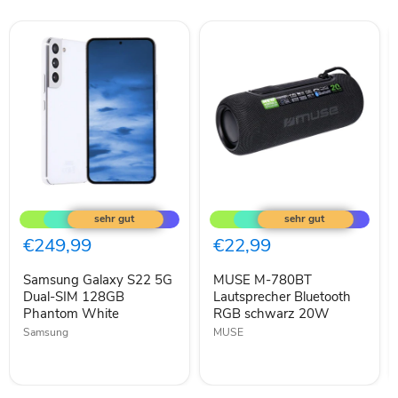
Samsung
MUSE
Galaxy
M-
S22
780BT
5G
Lautsprecher
€249,99
€22,99
Dual-
Bluetooth
SIM
RGB
Samsung Galaxy S22 5G
MUSE M-780BT
128GB
schwarz
Phantom
Dual-SIM 128GB
20W
Lautsprecher Bluetooth
White
Phantom White
RGB schwarz 20W
Samsung
MUSE