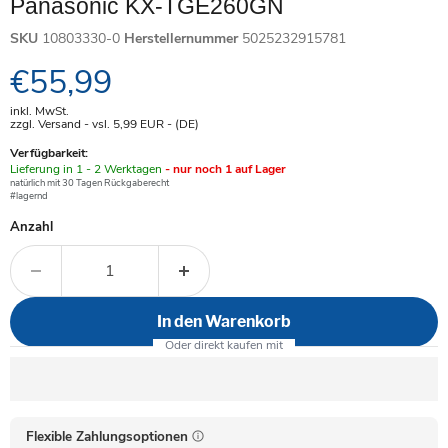
Panasonic KX-TGE260GN
SKU
10803330-0
Herstellernummer
5025232915781
Aktueller Preis
€55,99
inkl. MwSt.
zzgl. Versand - vsl. 5,99
EUR
- (DE)
Verfügbarkeit:
Verfügbar
Lieferung in 1 - 2 Werktagen
- nur noch 1 auf Lager
-
natürlich mit 30 Tagen Rückgaberecht
#lagernd
Anzahl
In den Warenkorb
Flexible Zahlungsoptionen