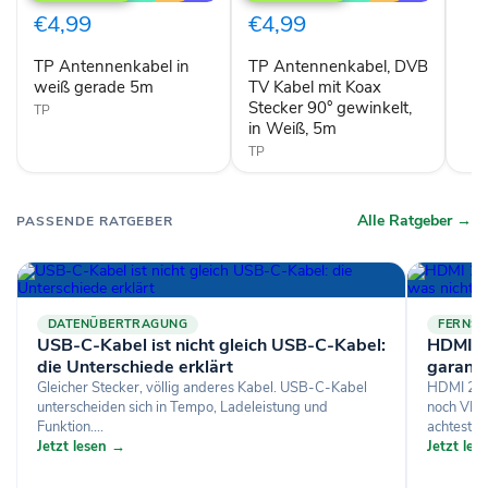
weiß
TV
€4,99
€4,99
gerade
Kabel
5m
mit
TP Antennenkabel in
TP Antennenkabel, DVB
Koax
weiß gerade 5m
Stecker
TV Kabel mit Koax
90°
Stecker 90° gewinkelt,
TP
gewinkelt,
in Weiß, 5m
in
TP
Weiß,
5m
Alle Ratgeber →
PASSENDE RATGEBER
DATENÜBERTRAGUNG
FERNSE
USB-C-Kabel ist nicht gleich USB-C-Kabel:
HDMI 2
die Unterschiede erklärt
garanti
Gleicher Stecker, völlig anderes Kabel. USB-C-Kabel
HDMI 2.1
unterscheiden sich in Tempo, Ladeleistung und
noch VRR
Funktion....
achtest, w
Jetzt lesen →
Jetzt le