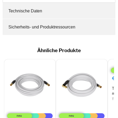
Technische Daten
Sicherheits- und Produktressourcen
Ähnliche Produkte
TP
SAT
Kabe
in
€4
wei
mit
TP 
90°
gewi
mit
10
TP
TP
TP
Antennenkabel
Antennenkabel,
in
DVB