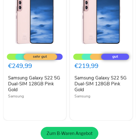
Samsung
Samsung
Galaxy
Galaxy
S22
S22
5G
5G
€249,99
€219,99
Dual-
Dual-
SIM
SIM
Samsung Galaxy S22 5G
Samsung Galaxy S22 5G
128GB
128GB
Pink
Dual-SIM 128GB Pink
Pink
Dual-SIM 128GB Pink
Gold
Gold
Gold
Gold
Samsung
Samsung
Zum B-Waren Angebot