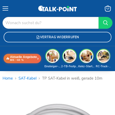
Menü
Waren
anzei
VERTRAG WIDERRUFEN
Aktuelle Angebote
🔥
›
BIS −60 %
Einsteiger-Handy
2-TB-Festplatte
Kekz-Starterset
RC-Truck-Dea
Home
SAT-Kabel
TP SAT-Kabel in weiß, gerade 10m