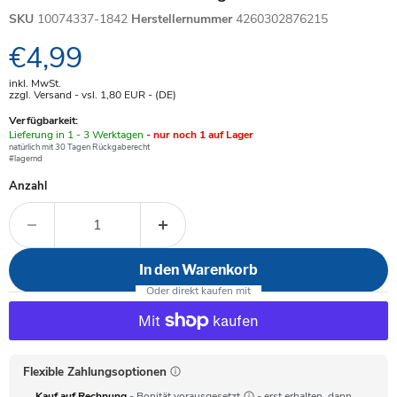
SKU
10074337-1842
Herstellernummer
4260302876215
Aktueller Preis
€4,99
inkl. MwSt.
zzgl. Versand - vsl. 1,80
EUR
- (DE)
Verfügbarkeit:
Verfügbar
Lieferung in 1 - 3 Werktagen
- nur noch 1 auf Lager
-
natürlich mit 30 Tagen Rückgaberecht
#lagernd
Anzahl
In den Warenkorb
Flexible Zahlungsoptionen
Kauf auf Rechnung
- Bonität vorausgesetzt
- erst erhalten, dann