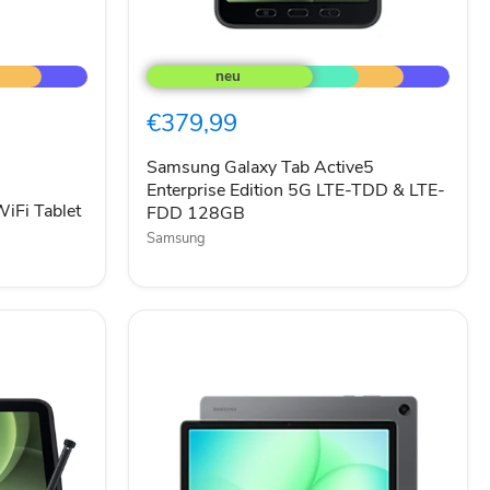
Samsung
Galaxy
Tab
Active5
€379,99
Enterprise
Edition
5G
Samsung Galaxy Tab Active5
LTE-
Enterprise Edition 5G LTE-TDD & LTE-
TDD
iFi Tablet
FDD 128GB
&
Samsung
LTE-
FDD
128GB