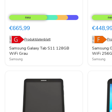
Samsung
Samsung
Galaxy
Galaxy
Tab
Tab
S11
S10
€665,99
€448,9
128GB
Lite
WiFi
5G
Grau
+
Produktdatenblatt
Pro
WiFi
256GB
Samsung Galaxy Tab S11 128GB
Samsung Ga
Grau
WiFi Grau
WiFi 256G
Samsung
Samsung