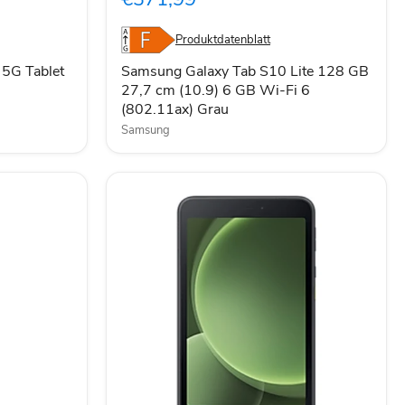
Lite
128
GB
Produktdatenblatt
27,7
cm
5G Tablet
Samsung Galaxy Tab S10 Lite 128 GB
(10.9)
27,7 cm (10.9) 6 GB Wi-Fi 6
6
(802.11ax) Grau
GB
Wi-
Samsung
Fi
6
(802.11ax)
Grau