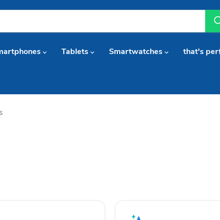
martphones
Tablets
Smartwatches
that's per
s