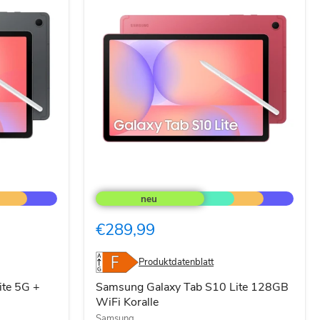
Samsung
Galaxy
Tab
S10
€289,99
Lite
128GB
WiFi
Produktdatenblatt
Koralle
ite 5G +
Samsung Galaxy Tab S10 Lite 128GB
WiFi Koralle
Samsung