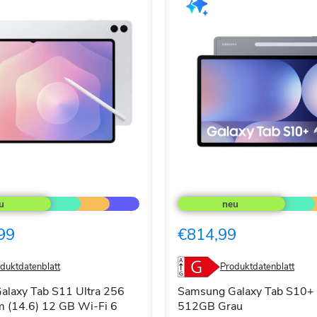
Samsung
Galaxy
Tab
S10+
99
€814,99
WiFi
512GB
Grau
duktdatenblatt
Produktdatenblatt
laxy Tab S11 Ultra 256
Samsung Galaxy Tab S10+
 (14.6) 12 GB Wi-Fi 6
512GB Grau