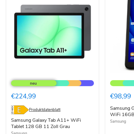
Samsung
Samsung
Galaxy
Galaxy
Tab
Tab
A11+
A
€224,99
€98,99
WiFi
10.1
Tablet
LTE
128
+
Samsung Ga
Produktdatenblatt
GB
WiFi
WiFi 16GB
11
16GB
Samsung Galaxy Tab A11+ WiFi
Samsung
Zoll
Schwarz
Tablet 128 GB 11 Zoll Grau
Grau
Samsung