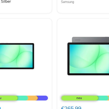
 Silber
Samsung
Samsung
Galaxy
Tab
A11+
9
€265,99