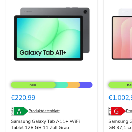
Samsung
Samsung
Galaxy
Galaxy
Tab
Tab
A11+
S11
€220,99
€1.002,
WiFi
Ultra
Tablet
256
128
GB
Produktdatenblatt
Pro
GB
37,1
11
cm
Samsung Galaxy Tab A11+ WiFi
Samsung Ga
Zoll
(14.6)
Tablet 128 GB 11 Zoll Grau
GB 37,1 cm
Grau
12