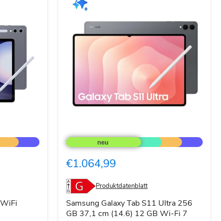
Samsung
Galaxy
Tab
S11
€1.064,99
Ultra
256
GB
Produktdatenblatt
37,1
cm
 WiFi
Samsung Galaxy Tab S11 Ultra 256
(14.6)
GB 37,1 cm (14.6) 12 GB Wi-Fi 7
12