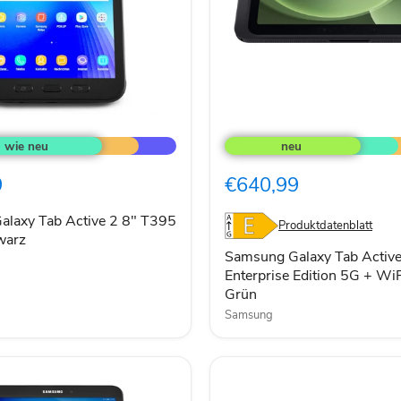
Samsung
Galaxy
Tab
Active5
9
€640,99
Pro
Enterprise
Edition
laxy Tab Active 2 8" T395
Produktdatenblatt
5G
warz
+
Samsung Galaxy Tab Activ
WiFi
Enterprise Edition 5G + W
256GB
Grün
Grün
Samsung