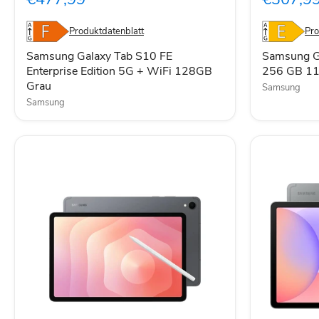
FE
5G
Enterprise
Tablet
Edition
256
Produktdatenblatt
Pro
5G
GB
+
11
Samsung Galaxy Tab S10 FE
Samsung G
WiFi
Zoll
Enterprise Edition 5G + WiFi 128GB
256 GB 11 
128GB
Grau
Grau
Samsung
Grau
Samsung