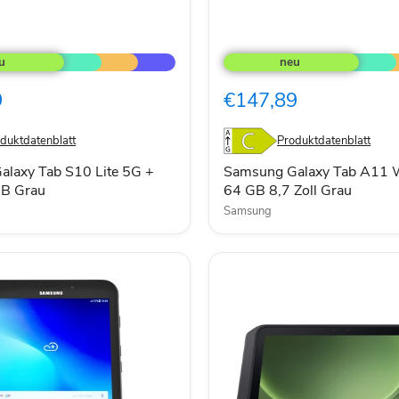
Samsung
Galaxy
Tab
A11
9
€147,89
WiFi
Tablet
64
duktdatenblatt
Produktdatenblatt
GB
8,7
laxy Tab S10 Lite 5G +
Samsung Galaxy Tab A11 W
Zoll
B Grau
64 GB 8,7 Zoll Grau
Grau
Samsung