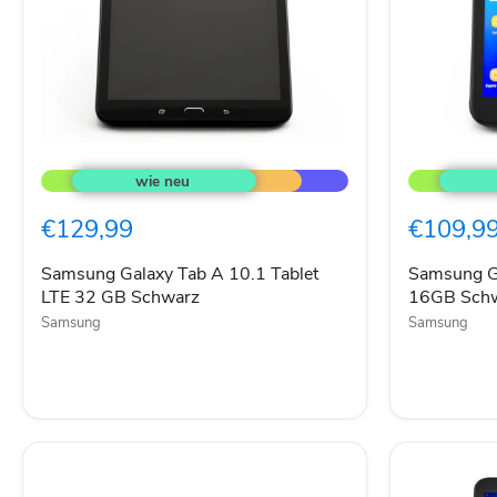
Samsung
Samsung
Galaxy
Galaxy
Tab
Tab
A
Active
€129,99
€109,9
10.1
2
Tablet
8"
LTE
T395
Samsung Galaxy Tab A 10.1 Tablet
Samsung Ga
32
16GB
LTE 32 GB Schwarz
16GB Sch
GB
Schwarz
Samsung
Samsung
Schwarz