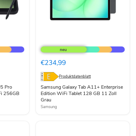
Samsung
Galaxy
Tab
A11+
€234,99
Enterprise
Edition
WiFi
Produktdatenblatt
Tablet
128
e5 Pro
Samsung Galaxy Tab A11+ Enterprise
GB
iFi 256GB
Edition WiFi Tablet 128 GB 11 Zoll
11
Grau
Zoll
Grau
Samsung