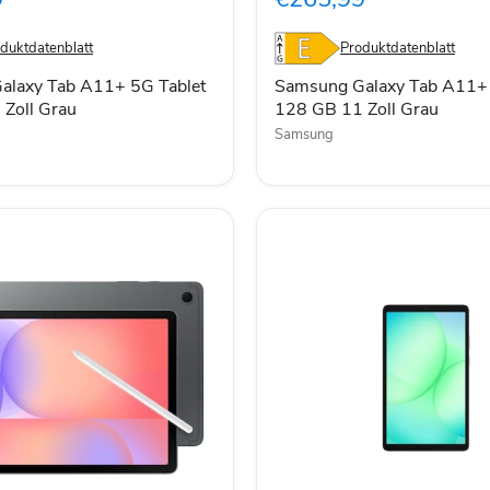
5G
Tablet
128
duktdatenblatt
Produktdatenblatt
GB
11
alaxy Tab A11+ 5G Tablet
Samsung Galaxy Tab A11+ 
Zoll
Zoll Grau
128 GB 11 Zoll Grau
Grau
Samsung