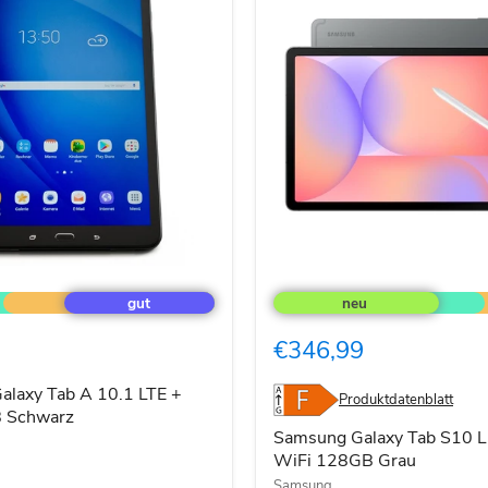
Samsung
Galaxy
Tab
S10
€346,99
Lite
5G
+
laxy Tab A 10.1 LTE +
Produktdatenblatt
WiFi
 Schwarz
128GB
Samsung Galaxy Tab S10 L
Grau
WiFi 128GB Grau
Samsung