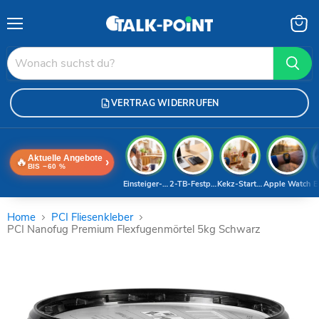
Menü
Waren
anzei
VERTRAG WIDERRUFEN
Aktuelle Angebote
🔥
›
BIS −60 %
Einsteiger-Handy
2-TB-Festplatte
Kekz-Starterset
Apple Watch
E
Home
PCI Fliesenkleber
PCI Nanofug Premium Flexfugenmörtel 5kg Schwarz