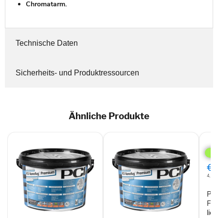
Chromatarm.
Technische Daten
Sicherheits- und Produktressourcen
Ähnliche Produkte
PCI
Nan
Pre
Flex
€2
5kg
4,1 E
lich
PC
Fle
lic