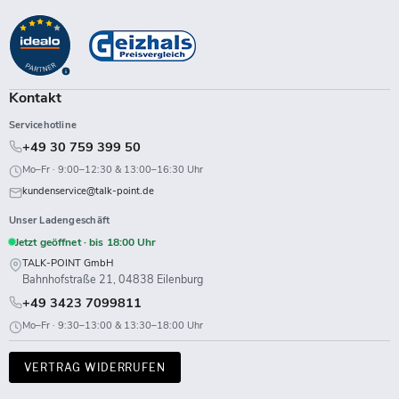
Point
uns
uns
uns
uns
uns
uns
uns
uns
auf
auf
auf
auf
auf
auf
auf
auf
Facebook
Instagram
LinkedIn
TikTok
Twitch
X
WhatsApp
YouTube
Kontakt
Servicehotline
+49 30 759 399 50
Mo–Fr · 9:00–12:30 & 13:00–16:30 Uhr
kundenservice@talk-point.de
Unser Ladengeschäft
Jetzt geöffnet · bis 18:00 Uhr
TALK-POINT GmbH
Bahnhofstraße 21, 04838 Eilenburg
+49 3423 7099811
Mo–Fr · 9:30–13:00 & 13:30–18:00 Uhr
VERTRAG WIDERRUFEN