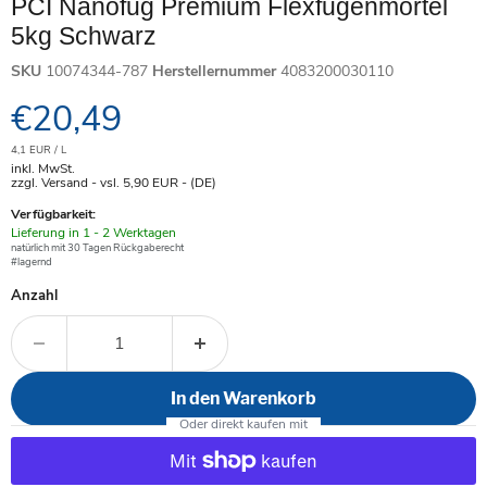
PCI Nanofug Premium Flexfugenmörtel
5kg Schwarz
SKU
10074344-787
Herstellernummer
4083200030110
Aktueller Preis
€20,49
4,1 EUR / L
inkl. MwSt.
zzgl. Versand - vsl. 5,90
EUR
- (DE)
Verfügbarkeit:
Verfügbar
Lieferung in 1 - 2 Werktagen
-
natürlich mit 30 Tagen Rückgaberecht
#lagernd
Anzahl
In den Warenkorb