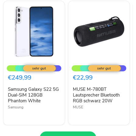
Samsung
MUSE
Galaxy
M-
S22
780BT
5G
Lautsprecher
€249,99
€22,99
Dual-
Bluetooth
SIM
RGB
Samsung Galaxy S22 5G
MUSE M-780BT
128GB
schwarz
Phantom
Dual-SIM 128GB
20W
Lautsprecher Bluetooth
White
Phantom White
RGB schwarz 20W
Samsung
MUSE