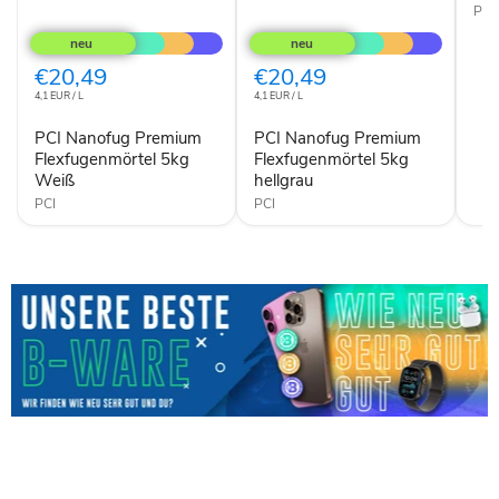
PCI
PCI
PCI
Nanofug
Nanofug
Premium
Premium
Flexfugenmörtel
Flexfugenmörtel
€20,49
€20,49
5kg
5kg
4,1 EUR / L
4,1 EUR / L
Weiß
hellgrau
PCI Nanofug Premium
PCI Nanofug Premium
Flexfugenmörtel 5kg
Flexfugenmörtel 5kg
Weiß
hellgrau
PCI
PCI