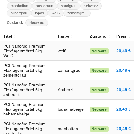
manhattan
nussbraun
sandgrau
schwarz
silbergrau
topas
weiß
zementgrau
Zustand:
Neuware
Titel
Farbe
Zustand
Preis
PCI Nanofug Premium
Flexfugenmörtel 5kg
weiß
20,49 €
Neuware
Weiß
PCI Nanofug Premium
Flexfugenmörtel 5kg
zementgrau
20,49 €
Neuware
zementgrau
PCI Nanofug Premium
Flexfugenmörtel 5kg
Anthrazit
20,49 €
Neuware
anthrazit
PCI Nanofug Premium
Flexfugenmörtel 5kg
bahamabeige
20,49 €
Neuware
bahamabeige
PCI Nanofug Premium
Flexfugenmörtel 5kg
manhattan
20,49 €
Neuware
manhattan