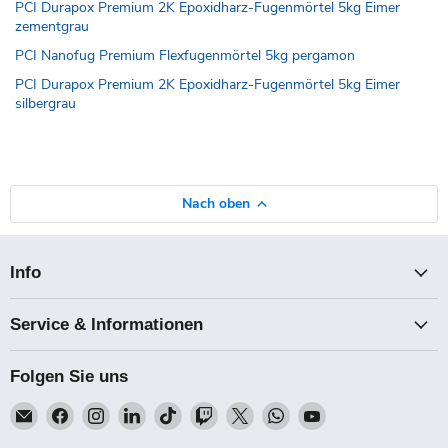
PCI Durapox Premium 2K Epoxidharz-Fugenmörtel 5kg Eimer
zementgrau
PCI Nanofug Premium Flexfugenmörtel 5kg pergamon
PCI Durapox Premium 2K Epoxidharz-Fugenmörtel 5kg Eimer
silbergrau
Nach oben
Info
Service & Informationen
Folgen Sie uns
Email
Finden
Finden
Finden
Finden
Finden
Finden
Finden
Finden
Talk-
Sie
Sie
Sie
Sie
Sie
Sie
Sie
Sie