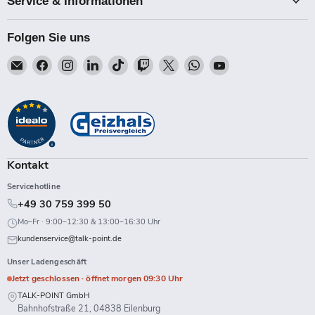
Service & Informationen
Folgen Sie uns
Email
Finden
Finden
Finden
Finden
Finden
Finden
Finden
Finden
Talk-
Sie
Sie
Sie
Sie
Sie
Sie
Sie
Sie
Point
uns
uns
uns
uns
uns
uns
uns
uns
auf
auf
auf
auf
auf
auf
auf
auf
Facebook
Instagram
LinkedIn
TikTok
Twitch
X
WhatsApp
YouTube
Kontakt
Servicehotline
+49 30 759 399 50
Mo–Fr · 9:00–12:30 & 13:00–16:30 Uhr
kundenservice@talk-point.de
Unser Ladengeschäft
Jetzt geschlossen · öffnet morgen 09:30 Uhr
TALK-POINT GmbH
Bahnhofstraße 21, 04838 Eilenburg