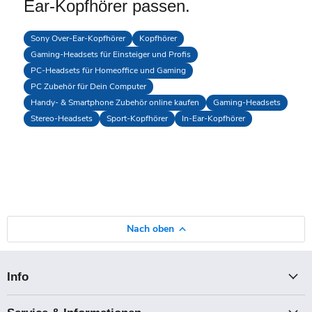
Ear-Kopfhörer passen.
Sony Over-Ear-Kopfhörer
Kopfhörer
Gaming-Headsets für Einsteiger und Profis
PC-Headsets für Homeoffice und Gaming
PC Zubehör für Dein Computer
Handy- & Smartphone Zubehör online kaufen
Gaming-Headsets
Stereo-Headsets
Sport-Kopfhörer
In-Ear-Kopfhörer
Nach oben
Info