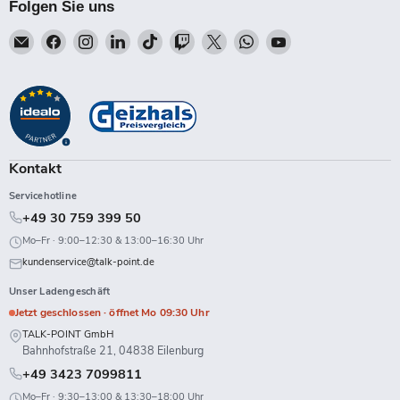
Folgen Sie uns
Email
Finden
Finden
Finden
Finden
Finden
Finden
Finden
Finden
Talk-
Sie
Sie
Sie
Sie
Sie
Sie
Sie
Sie
Point
uns
uns
uns
uns
uns
uns
uns
uns
auf
auf
auf
auf
auf
auf
auf
auf
Facebook
Instagram
LinkedIn
TikTok
Twitch
X
WhatsApp
YouTube
Kontakt
Servicehotline
+49 30 759 399 50
Mo–Fr · 9:00–12:30 & 13:00–16:30 Uhr
kundenservice@talk-point.de
Unser Ladengeschäft
Jetzt geschlossen · öffnet Mo 09:30 Uhr
TALK-POINT GmbH
Bahnhofstraße 21, 04838 Eilenburg
+49 3423 7099811
Mo–Fr · 9:30–13:00 & 13:30–18:00 Uhr