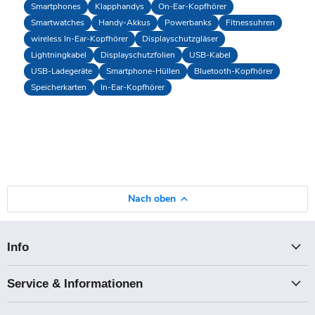
Smartphones
Klapphandys
On-Ear-Kopfhörer
Smartwatches
Handy-Akkus
Powerbanks
Fitnessuhren
wireless In-Ear-Kopfhörer
Displayschutzgläser
Lightningkabel
Displayschutzfolien
USB-Kabel
USB-Ladegeräte
Smartphone-Hüllen
Bluetooth-Kopfhörer
Speicherkarten
In-Ear-Kopfhörer
Nach oben
Info
Service & Informationen