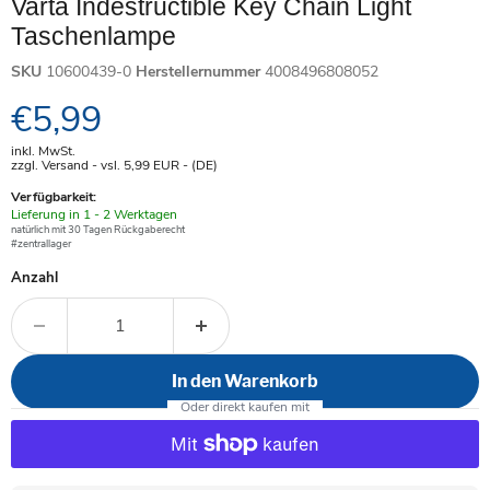
Varta Indestructible Key Chain Light
Taschenlampe
SKU
10600439-0
Herstellernummer
4008496808052
Aktueller Preis
€5,99
inkl. MwSt.
zzgl. Versand - vsl. 5,99
EUR
- (DE)
Verfügbarkeit:
Verfügbar
Lieferung in 1 - 2 Werktagen
-
natürlich mit 30 Tagen Rückgaberecht
#zentrallager
Anzahl
In den Warenkorb