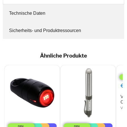
Technische Daten
Sicherheits- und Produktressourcen
Ähnliche Produkte
Vart
Day
Ligh
Key
€6
Cha
Tas
Var
Ch
Vart
Vodafone
Varta
Curve
LED