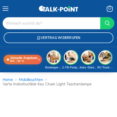
Menü
Waren
anzei
VERTRAG WIDERRUFEN
Aktuelle Angebote
🔥
›
BIS −60 %
Einsteiger-Handy
2-TB-Festplatte
Kekz-Starterset
RC-Truck-Dea
Home
Mobilleuchten
Varta Indestructible Key Chain Light Taschenlampe