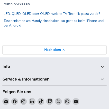
MEHR RATGEBER
LED, QLED, OLED oder QNED: welche TV-Technik passt zu dir?
Taschenlampe am Handy einschalten: so geht es beim iPhone und
bei Android
Nach oben
Info
Service & Informationen
Folgen Sie uns
Email
Finden
Finden
Finden
Finden
Finden
Finden
Finden
Finden
Talk-
Sie
Sie
Sie
Sie
Sie
Sie
Sie
Sie