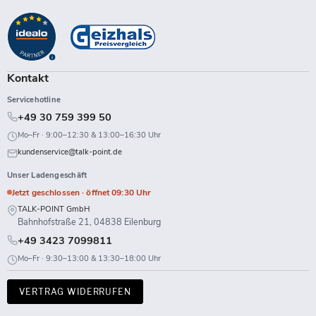
Point
uns
uns
uns
uns
uns
uns
uns
uns
auf
auf
auf
auf
auf
auf
auf
auf
Facebook
Instagram
LinkedIn
TikTok
Twitch
X
WhatsApp
YouTube
Kontakt
Servicehotline
+49 30 759 399 50
Mo–Fr · 9:00–12:30 & 13:00–16:30 Uhr
kundenservice@talk-point.de
Unser Ladengeschäft
Jetzt geschlossen · öffnet 09:30 Uhr
TALK-POINT GmbH
Bahnhofstraße 21, 04838 Eilenburg
+49 3423 7099811
Mo–Fr · 9:30–13:00 & 13:30–18:00 Uhr
VERTRAG WIDERRUFEN