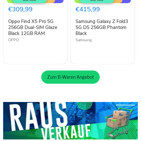
X5
Z
Pro
Fold3
€309,99
€415,99
5G
5G
256GB
DS
Oppo Find X5 Pro 5G
Samsung Galaxy Z Fold3
Dual-
256GB
SIM
256GB Dual-SIM Glaze
Phantom
5G DS 256GB Phantom
Glaze
Black
Black 12GB RAM
Black
Black
OPPO
Samsung
12GB
RAM
Zum B-Waren Angebot