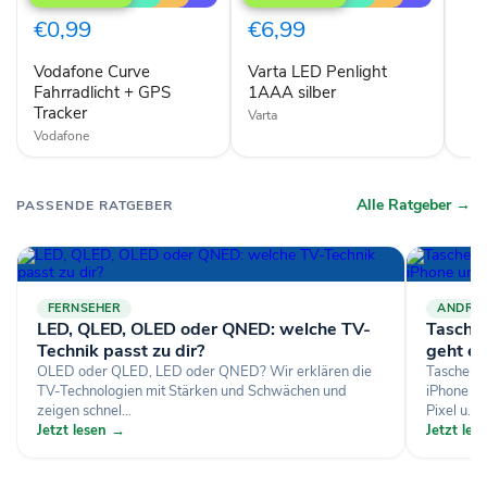
Fahrradlicht
Penlight
+
1AAA
€0,99
€6,99
GPS
silber
Tracker
Vodafone Curve
Varta LED Penlight
Fahrradlicht + GPS
1AAA silber
Tracker
Varta
Vodafone
Alle Ratgeber →
PASSENDE RATGEBER
FERNSEHER
ANDRO
LED, QLED, OLED oder QNED: welche TV-
Tasche
Technik passt zu dir?
geht es
OLED oder QLED, LED oder QNED? Wir erklären die
Taschenl
TV-Technologien mit Stärken und Schwächen und
iPhone üb
zeigen schnel...
Pixel u...
Jetzt lesen →
Jetzt le