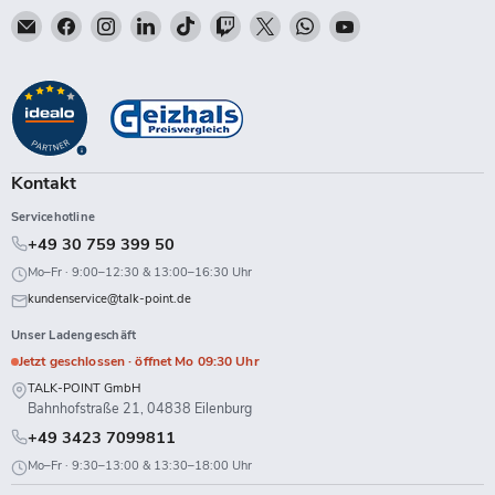
Email
Finden
Finden
Finden
Finden
Finden
Finden
Finden
Finden
Talk-
Sie
Sie
Sie
Sie
Sie
Sie
Sie
Sie
Point
uns
uns
uns
uns
uns
uns
uns
uns
auf
auf
auf
auf
auf
auf
auf
auf
Facebook
Instagram
LinkedIn
TikTok
Twitch
X
WhatsApp
YouTube
Kontakt
Servicehotline
+49 30 759 399 50
Mo–Fr · 9:00–12:30 & 13:00–16:30 Uhr
kundenservice@talk-point.de
Unser Ladengeschäft
Jetzt geschlossen · öffnet Mo 09:30 Uhr
TALK-POINT GmbH
Bahnhofstraße 21, 04838 Eilenburg
+49 3423 7099811
Mo–Fr · 9:30–13:00 & 13:30–18:00 Uhr