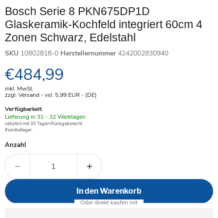
Bosch Serie 8 PKN675DP1D
Glaskeramik-Kochfeld integriert 60cm 4
Zonen Schwarz, Edelstahl
SKU
10802818-0
Herstellernummer
4242002830940
Aktueller Preis
€484,99
inkl. MwSt.
zzgl. Versand - vsl. 5,99
EUR
- (DE)
Verfügbarkeit:
Verfügbar
Lieferung in 31 - 32 Werktagen
-
natürlich mit 30 Tagen Rückgaberecht
#zentrallager
Anzahl
In den Warenkorb