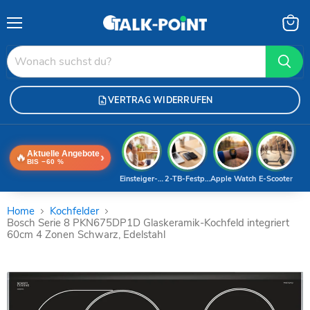
Menü
Waren
anzei
VERTRAG WIDERRUFEN
Aktuelle Angebote
🔥
›
BIS −60 %
Einsteiger-Handy
2-TB-Festplatte
Apple Watch
E-Scooter
Home
Kochfelder
Bosch Serie 8 PKN675DP1D Glaskeramik-Kochfeld integriert
60cm 4 Zonen Schwarz, Edelstahl