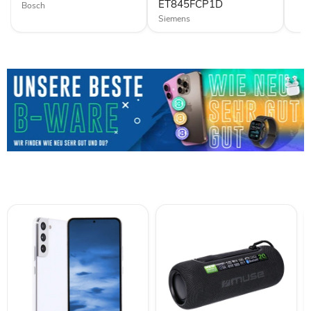
ET845FCP1D
Bosch
Siemens