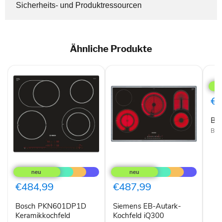
Sicherheits- und Produktressourcen
Ähnliche Produkte
Bos
PIB
€4
Bo
Bos
Bosch
Siemens
PKN601DP1D
EB-
Keramikkochfeld
Autark-
Kochfeld
€484,99
€487,99
iQ300
ET845FCP1D
Bosch PKN601DP1D
Siemens EB-Autark-
Keramikkochfeld
Kochfeld iQ300