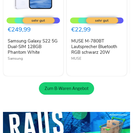
Samsung
MUSE
Galaxy
M-
S22
780BT
5G
Lautsprecher
€249,99
€22,99
Dual-
Bluetooth
SIM
RGB
Samsung Galaxy S22 5G
MUSE M-780BT
128GB
schwarz
Phantom
Dual-SIM 128GB
20W
Lautsprecher Bluetooth
White
Phantom White
RGB schwarz 20W
Samsung
MUSE
Zum B-Waren Angebot