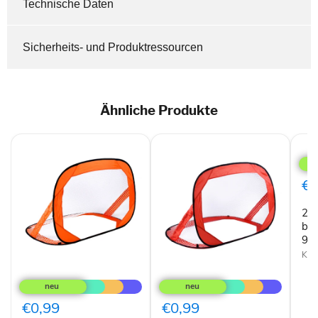
Technische Daten
Sicherheits- und Produktressourcen
Ähnliche Produkte
2x
Kapl
Fuss
in
€1
blau
Pop
2x 
up-
90x
bla
90
Kapl
Kapler
Kapler
Fussballtor
Fussballtor
Pop-
Pop-
up-
up-
€0,99
€0,99
90x60x60cm
90x60x60cm