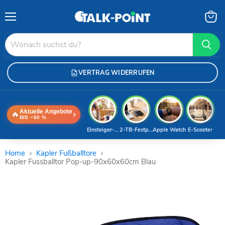
Menü
Waren
anzei
VERTRAG WIDERRUFEN
Aktuelle Angebote
🔥
›
BIS −60 %
Einsteiger-Handy
2-TB-Festplatte
Apple Watch
E-Scooter
Home
Kapler Fußballtore
Kapler Fussballtor Pop-up-90x60x60cm Blau