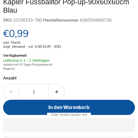
Kapler Fussballtor Pop-up-90x60x60cm
Blau
SKU
10108153-780
Herstellernummer
4260554840736
Aktueller Preis
€0,99
inkl. MwSt.
zzgl. Versand - vsl. 5,90
EUR
- (DE)
Verfügbarkeit:
Verfügbar
Lieferung in 1 - 2 Werktagen
-
natürlich mit 30 Tagen Rückgaberecht
#lagernd
Anzahl
In den Warenkorb