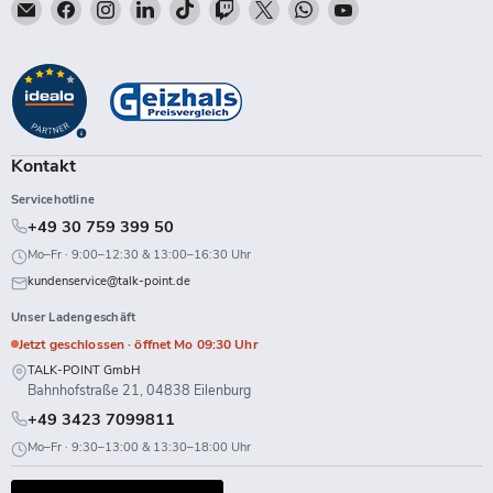
Email
Finden
Finden
Finden
Finden
Finden
Finden
Finden
Finden
Talk-
Sie
Sie
Sie
Sie
Sie
Sie
Sie
Sie
Point
uns
uns
uns
uns
uns
uns
uns
uns
auf
auf
auf
auf
auf
auf
auf
auf
Facebook
Instagram
LinkedIn
TikTok
Twitch
X
WhatsApp
YouTube
Kontakt
Servicehotline
+49 30 759 399 50
Mo–Fr · 9:00–12:30 & 13:00–16:30 Uhr
kundenservice@talk-point.de
Unser Ladengeschäft
Jetzt geschlossen · öffnet Mo 09:30 Uhr
TALK-POINT GmbH
Bahnhofstraße 21, 04838 Eilenburg
+49 3423 7099811
Mo–Fr · 9:30–13:00 & 13:30–18:00 Uhr