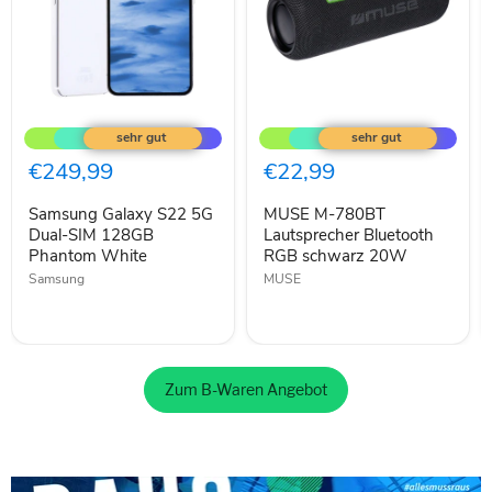
Samsung
MUSE
Galaxy
M-
S22
780BT
5G
Lautsprecher
€249,99
€22,99
Dual-
Bluetooth
SIM
RGB
Samsung Galaxy S22 5G
MUSE M-780BT
128GB
schwarz
Phantom
Dual-SIM 128GB
20W
Lautsprecher Bluetooth
White
Phantom White
RGB schwarz 20W
Samsung
MUSE
Zum B-Waren Angebot