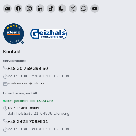
Email
Finden
Finden
Finden
Finden
Finden
Finden
Finden
Finden
Talk-
Sie
Sie
Sie
Sie
Sie
Sie
Sie
Sie
Point
uns
uns
uns
uns
uns
uns
uns
uns
auf
auf
auf
auf
auf
auf
auf
auf
Facebook
Instagram
LinkedIn
TikTok
Twitch
X
WhatsApp
YouTube
Kontakt
Servicehotline
+49 30 759 399 50
Mo–Fr · 9:00–12:30 & 13:00–16:30 Uhr
kundenservice@talk-point.de
Unser Ladengeschäft
Jetzt geöffnet · bis 18:00 Uhr
TALK-POINT GmbH
Bahnhofstraße 21, 04838 Eilenburg
+49 3423 7099811
Mo–Fr · 9:30–13:00 & 13:30–18:00 Uhr