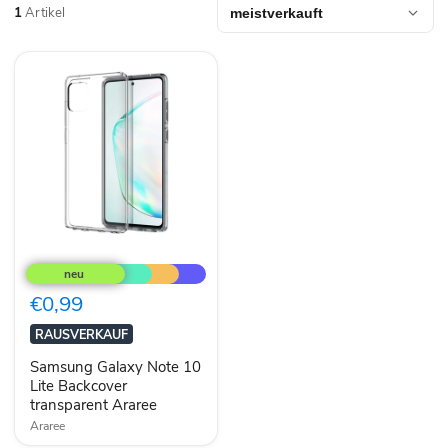
1
Artikel
Samsung
Galaxy
Note
10
€0,99
Lite
Backcover
RAUSVERKAUF
transparent
Araree
Samsung Galaxy Note 10
Lite Backcover
transparent Araree
Araree