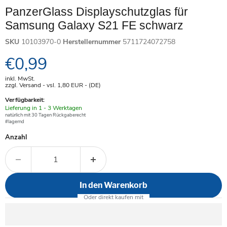
PanzerGlass Displayschutzglas für
Samsung Galaxy S21 FE schwarz
SKU
10103970-0
Herstellernummer
5711724072758
Aktueller Preis
€0,99
inkl. MwSt.
zzgl. Versand - vsl. 1,80
EUR
- (DE)
Verfügbarkeit:
Verfügbar
Lieferung in 1 - 3 Werktagen
-
natürlich mit 30 Tagen Rückgaberecht
#lagernd
Anzahl
In den Warenkorb