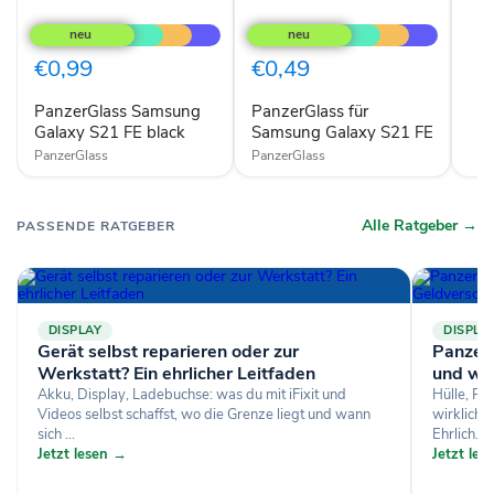
PanzerGlass
PanzerGlass
Samsung
für
Galaxy
Samsung
S21
Galaxy
€0,99
€0,49
FE
S21
black
FE
PanzerGlass Samsung
PanzerGlass für
Galaxy S21 FE black
Samsung Galaxy S21 FE
PanzerGlass
PanzerGlass
Alle Ratgeber →
PASSENDE RATGEBER
DISPLAY
DISPLA
Gerät selbst reparieren oder zur
Panzerg
Werkstatt? Ein ehrlicher Leitfaden
und wa
Akku, Display, Ladebuchse: was du mit iFixit und
Hülle, Pa
Videos selbst schaffst, wo die Grenze liegt und wann
wirklich 
sich ...
Ehrlich...
Jetzt lesen →
Jetzt le