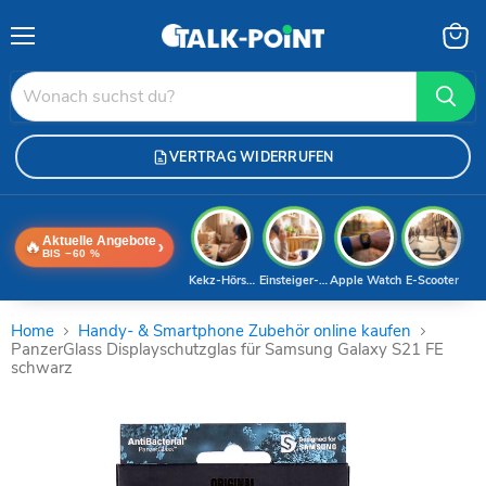
Menü
Waren
anzei
VERTRAG WIDERRUFEN
Aktuelle Angebote
🔥
›
BIS −60 %
Kekz-Hörspiele
Einsteiger-Handy
Apple Watch
E-Scooter
Home
Handy- & Smartphone Zubehör online kaufen
PanzerGlass Displayschutzglas für Samsung Galaxy S21 FE
schwarz