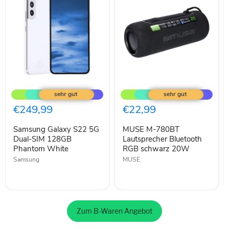
Samsung
MUSE
Galaxy
M-
S22
780BT
5G
Lautsprecher
€249,99
€22,99
Dual-
Bluetooth
SIM
RGB
Samsung Galaxy S22 5G
MUSE M-780BT
128GB
schwarz
Phantom
Dual-SIM 128GB
20W
Lautsprecher Bluetooth
White
Phantom White
RGB schwarz 20W
Samsung
MUSE
Zum B-Waren Angebot