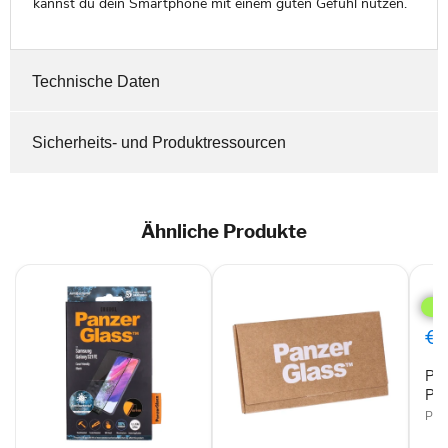
kannst du dein Smartphone mit einem guten Gefühl nutzen.
Technische Daten
Sicherheits- und Produktressourcen
Ähnliche Produkte
Pan
Goo
Pixe
2
€0
Disp
Pan
Pix
Pan