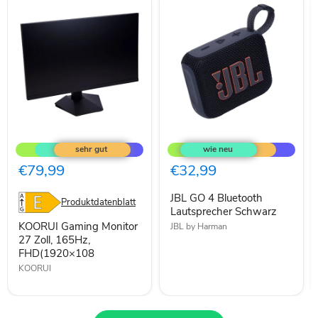
KOORUI
JBL
Gaming
GO
Monitor
4
27
Bluetooth
€79,99
€32,99
Zoll,
Lautsprecher
165Hz,
Schwarz
JBL GO 4 Bluetooth
FHD(1920×108
Produktdatenblatt
Lautsprecher Schwarz
KOORUI Gaming Monitor
JBL by Harman
27 Zoll, 165Hz,
FHD(1920×108
KOORUI