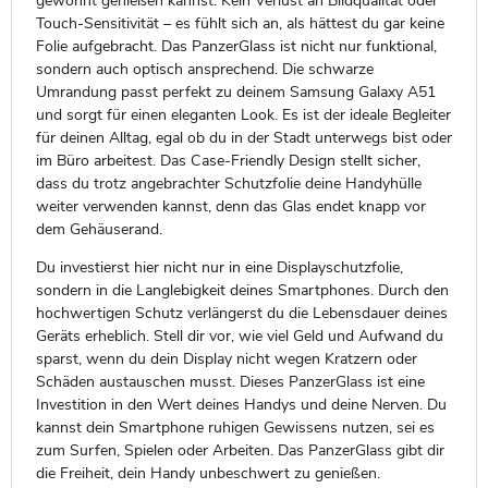
gewohnt genießen kannst. Kein Verlust an Bildqualität oder
Touch-Sensitivität – es fühlt sich an, als hättest du gar keine
Folie aufgebracht. Das PanzerGlass ist nicht nur funktional,
sondern auch optisch ansprechend. Die schwarze
Umrandung passt perfekt zu deinem Samsung Galaxy A51
und sorgt für einen eleganten Look. Es ist der ideale Begleiter
für deinen Alltag, egal ob du in der Stadt unterwegs bist oder
im Büro arbeitest. Das Case-Friendly Design stellt sicher,
dass du trotz angebrachter Schutzfolie deine Handyhülle
weiter verwenden kannst, denn das Glas endet knapp vor
dem Gehäuserand.
Du investierst hier nicht nur in eine Displayschutzfolie,
sondern in die Langlebigkeit deines Smartphones. Durch den
hochwertigen Schutz verlängerst du die Lebensdauer deines
Geräts erheblich. Stell dir vor, wie viel Geld und Aufwand du
sparst, wenn du dein Display nicht wegen Kratzern oder
Schäden austauschen musst. Dieses PanzerGlass ist eine
Investition in den Wert deines Handys und deine Nerven. Du
kannst dein Smartphone ruhigen Gewissens nutzen, sei es
zum Surfen, Spielen oder Arbeiten. Das PanzerGlass gibt dir
die Freiheit, dein Handy unbeschwert zu genießen.