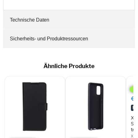
Technische Daten
Sicherheits- und Produktressourcen
Ähnliche Produkte
Xqis
Flex
Cas
Sam
€0
Gala
A51
RA
tran
Xqi
Sa
tra
Xqisit
Tech21
XQI