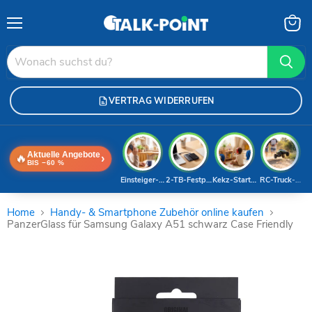
Menü
Waren
anzei
VERTRAG WIDERRUFEN
Aktuelle Angebote
🔥
›
BIS −60 %
Einsteiger-Handy
2-TB-Festplatte
Kekz-Starterset
RC-Truck-Dea
Home
Handy- & Smartphone Zubehör online kaufen
PanzerGlass für Samsung Galaxy A51 schwarz Case Friendly