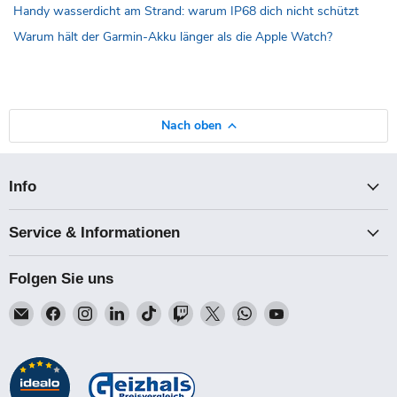
Handy wasserdicht am Strand: warum IP68 dich nicht schützt
Warum hält der Garmin-Akku länger als die Apple Watch?
Nach oben
Info
Service & Informationen
Folgen Sie uns
Email
Finden
Finden
Finden
Finden
Finden
Finden
Finden
Finden
Talk-
Sie
Sie
Sie
Sie
Sie
Sie
Sie
Sie
Point
uns
uns
uns
uns
uns
uns
uns
uns
auf
auf
auf
auf
auf
auf
auf
auf
Facebook
Instagram
LinkedIn
TikTok
Twitch
X
WhatsApp
YouTube