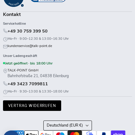
Kontakt
Servicehotline
+49 30 759 399 50
Mo–Fr · 9:00–12:30 & 13:00–16:30 Uhr
kundenservice@talk-point.de
Unser Ladengeschäft
Jetzt geöffnet · bis 18:00 Uhr
TALK-POINT GmbH
Bahnhofstraße 21, 04838 Eilenburg
+49 3423 7099811
Mo–Fr · 9:30–13:00 & 13:30–18:00 Uhr
VERTRAG WIDERRUFEN
Land
Deutschland
(EUR €)