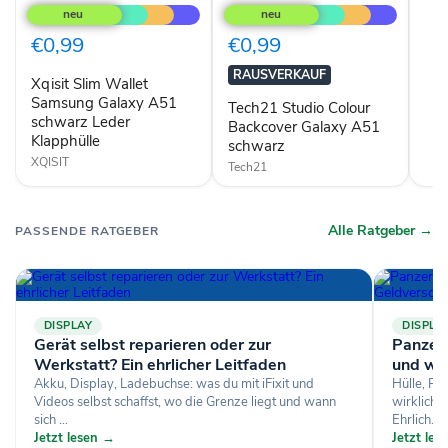
Slim
Studio
Wallet
Colour
Samsung
Backcover
€0,99
€0,99
Galaxy
Galaxy
A51
A51
RAUSVERKAUF
Xqisit Slim Wallet
schwarz
schwarz
Leder
Samsung Galaxy A51
Tech21 Studio Colour
Klapphülle
schwarz Leder
Backcover Galaxy A51
Klapphülle
schwarz
XQISIT
Tech21
Alle Ratgeber →
PASSENDE RATGEBER
DISPLAY
DISPLA
Gerät selbst reparieren oder zur
Panzerg
Werkstatt? Ein ehrlicher Leitfaden
und wa
Akku, Display, Ladebuchse: was du mit iFixit und
Hülle, Pa
Videos selbst schaffst, wo die Grenze liegt und wann
wirklich 
sich ...
Ehrlich...
Jetzt lesen →
Jetzt le