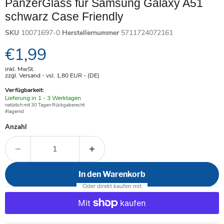
PanzerGlass für Samsung Galaxy A51
schwarz Case Friendly
SKU
10071697-0
Herstellernummer
5711724072161
Aktueller Preis
€1,99
inkl. MwSt.
zzgl. Versand - vsl. 1,80
EUR
- (DE)
Verfügbarkeit:
Verfügbar
Lieferung in 1 - 3 Werktagen
-
natürlich mit 30 Tagen Rückgaberecht
#lagernd
Anzahl
In den Warenkorb