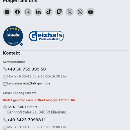
Folgen Sie uns
Email
Finden
Finden
Finden
Finden
Finden
Finden
Finden
Finden
Talk-
Sie
Sie
Sie
Sie
Sie
Sie
Sie
Sie
Point
uns
uns
uns
uns
uns
uns
uns
uns
auf
auf
auf
auf
auf
auf
auf
auf
Facebook
Instagram
LinkedIn
TikTok
Twitch
X
WhatsApp
YouTube
Kontakt
Servicehotline
+49 30 759 399 50
Mo–Fr · 9:00–12:30 & 13:00–16:30 Uhr
kundenservice@talk-point.de
Unser Ladengeschäft
Jetzt geschlossen · öffnet morgen 09:30 Uhr
TALK-POINT GmbH
Bahnhofstraße 21, 04838 Eilenburg
+49 3423 7099811
Mo–Fr · 9:30–13:00 & 13:30–18:00 Uhr