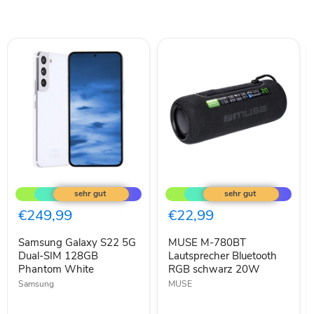
Samsung
MUSE
Galaxy
M-
S22
780BT
5G
Lautsprecher
€249,99
€22,99
Dual-
Bluetooth
SIM
RGB
Samsung Galaxy S22 5G
MUSE M-780BT
128GB
schwarz
Phantom
Dual-SIM 128GB
20W
Lautsprecher Bluetooth
White
Phantom White
RGB schwarz 20W
Samsung
MUSE