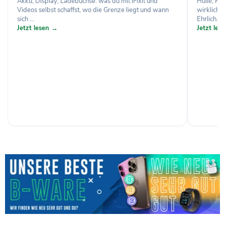
Akku, Display, Ladebuchse: was du mit iFixit und
Hülle, Pa
Videos selbst schaffst, wo die Grenze liegt und wann
wirklich 
sich ...
Ehrlich...
Jetzt lesen →
Jetzt le