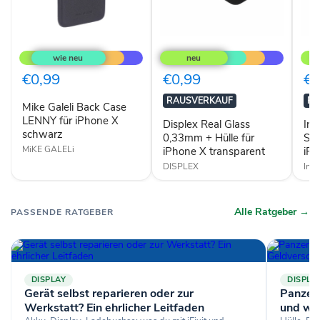
Mike
Displex
Inci
Galeli
Real
Pur
Back
Glass
Cas
Case
0,33mm
Schu
€0,99
€0,99
€0
LENNY
+
für
für
Hülle
App
RAUSVERKAUF
RA
Mike Galeli Back Case
iPhone
für
iPh
X
LENNY für iPhone X
iPhone
X
Displex Real Glass
Inc
schwarz
X
tran
schwarz
0,33mm + Hülle für
Sch
transparent
MiKE GALELi
iPhone X transparent
iPh
DISPLEX
Inci
Alle Ratgeber →
PASSENDE RATGEBER
DISPLAY
DISPLA
Gerät selbst reparieren oder zur
Panzerg
Werkstatt? Ein ehrlicher Leitfaden
und wa