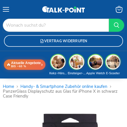
Menü
Waren
anzei
VERTRAG WIDERRUFEN
Aktuelle Angebote
🔥
›
BIS −60 %
Kekz-Hörspiele
Einsteiger-Handy
Apple Watch
E-Scooter
Home
Handy- & Smartphone Zubehör online kaufen
PanzerGlass Displayschutz aus Glas für iPhone X in schwarz
Case Friendly