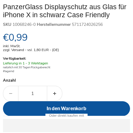
PanzerGlass Displayschutz aus Glas für
iPhone X in schwarz Case Friendly
SKU
10068246-0
Herstellernummer
5711724026256
Aktueller Preis
€0,99
inkl. MwSt.
zzgl. Versand - vsl. 1,80
EUR
- (DE)
Verfügbarkeit:
Verfügbar
Lieferung in 1 - 3 Werktagen
-
natürlich mit 30 Tagen Rückgaberecht
#lagernd
Anzahl
In den Warenkorb